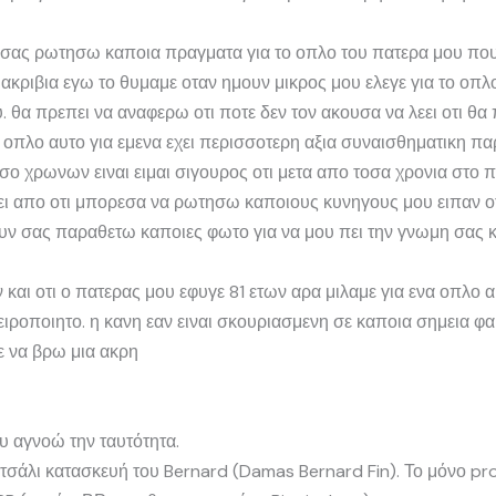
 σας ρωτησω καποια πραγματα για το οπλο του πατερα μου που
 ακριβια εγω το θυμαμε οταν ημουν μικρος μου ελεγε για το οπλ
. θα πρεπει να αναφερω οτι ποτε δεν τον ακουσα να λεει οτι θα 
Το οπλο αυτο για εμενα εχει περισσοτερη αξια συναισθηματικη 
οσο χρωνων ειναι ειμαι σιγουρος οτι μετα απο τοσα χρονια στο π
 απο οτι μπορεσα να ρωτησω καποιους κυνηγους μου ειπαν οτι ε
ουν σας παραθετω καποιες φωτο για να μου πει την γνωμη σας κ
ν και οτι ο πατερας μου εφυγε 81 ετων αρα μιλαμε για ενα οπλ
ιροποιητο. η κανη εαν ειναι σκουριασμενη σε καποια σημεια φαιν
ε να βρω μια ακρη
υ αγνοώ την ταυτότητα.
ατσάλι κατασκευή του Bernard (Damas Bernard Fin). Το μόνο pro