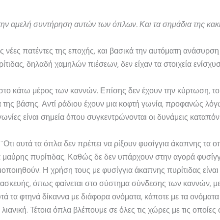
 την αμελή συντήρηση αυτών των όπλων. Και τα σημάδια της κακ
 νέες πατέντες της εποχής, και βασικά την αυτόματη ανάσυρση
ίτιδας, δηλαδή χαμηλών πιέσεων, δεν είχαν τα στοιχεία ενίσχυ
 στο κάτω μέρος των καννών. Επίσης δεν έχουν την κύρτωση, το
α της βάσης. Αντί ράδιου έχουν μια κοφτή γωνία, προφανώς λό
 γωνίες είναι σημεία όπου συγκεντρώνονται οι δυνάμεις καταπόν
α; ¨Οτι αυτά τα όπλα δεν πρέπει να ρίξουν φυσίγγια άκαπνης τα 
α μαύρης πυρίτιδας. Καθώς δε δεν υπάρχουν στην αγορά φυσίγγ
οποιηθούν. Η χρήση τους με φυσίγγια άκαπνης πυρίτιδας είναι 
τασκευής, όπως φαίνεται στο σύστημα σύνδεσης των καννών, με 
τά τα φτηνά δίκαννα με διάφορα ονόματα, κάποτε με τα ονόματ
ανική. Τέτοια όπλα βλέπουμε σε όλες τις χώρες με τις οποίες ο