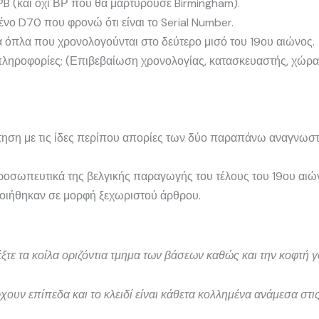
PB (και όχι ΒΡ που θα μαρτυρούσε Birmingham).
νο D70 που φρονώ ότι είναι το Serial Number.
 όπλα που χρονολογούνται στο δεύτερο μισό του 19ου αιώνος.
 πληροφορίες; (Επιβεβαίωση χρονολογίας, κατασκευαστής, χώρ
ώτηση με τις ίδες περίπου απορίες των δύο παραπάνω αναγνωσ
ιπροσωπευτικά της βελγικής παραγωγής του τέλους του 19ου αιώ
ποιήθηκαν σε μορφή ξεχωριστού άρθρου.
τε τα κοίλα οριζόντια τμημα των βάσεων καθώς και την κοφτή γ
ουν επίπεδα και το κλειδί είναι κάθετα κολλημένα ανάμεσα στις