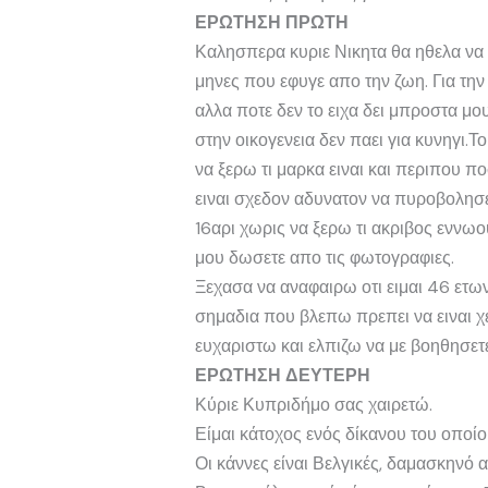
ΕΡΩΤΗΣΗ ΠΡΩΤΗ
Καλησπερα κυριε Νικητα θα ηθελα να
μηνες που εφυγε απο την ζωη. Για την
αλλα ποτε δεν το ειχα δει μπροστα μου
στην οικογενεια δεν παει για κυνηγι.
να ξερω τι μαρκα ειναι και περιπου π
ειναι σχεδον αδυνατον να πυροβολησει
16αρι χωρις να ξερω τι ακριβος εννω
μου δωσετε απο τις φωτογραφιες.
Ξεχασα να αναφαιρω οτι ειμαι 46 ετω
σημαδια που βλεπω πρεπει να ειναι χε
ευχαριστω και ελπιζω να με βοηθησετ
ΕΡΩΤΗΣΗ ΔΕΥΤΕΡΗ
Κύριε Κυπριδήμο σας χαιρετώ.
Είμαι κάτοχος ενός δίκανου του οποίο
Οι κάννες είναι Βελγικές, δαμασκηνό 