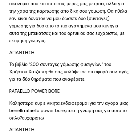
οικονομια που και αυτο στις μερες μας μετραει, αλλα για
την χαρα της καρπωσης απο δικη σου γομωση. Θα ηθελα
εαν ειναι δυνατον να μου δωσετε δυο (συνταγες)
γομωσης για δυο απο τα πιο αγαπημενα μου κυνηγια
αυτα της μπεκατσας και του ορτυκιου σας ευχαριστω, με
εκτιμηση γιωργος.
ΑΠΑΝΤΗΣΗ
Το βιβλίο “200 συνταγές γόμωσης φυσιγγίων” του
Χρήστου Χατζιώτη θα σας καλύψει σε ότι αφορά συνταγές
για τα δύο θηράματα που αναφέρετε.
RAFAELLO POWER BORE
Καλησπερα κυριε νικητα,ενδιαφερομαι για την αγορα μιας
benelli rafaello power bore,ποια η γνωμη σας για αυτο το
οπλο?ευχαριστω
ΑΠΑΝΤΗΣΗ