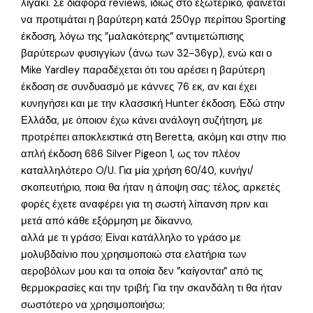
λιγάκι. Σε διάφορα reviews, ιδίως στο εξωτερικό, φαίνεται
να προτιμάται η βαρύτερη κατά 250γρ περίπου Sporting
έκδοση, λόγω της ”μαλακότερης” αντιμετώπισης
βαρύτερων φυσιγγίων (άνω των 32-36γρ), ενώ και ο
Mike Yardley παραδέχεται ότι του αρέσει η βαρύτερη
έκδοση σε συνδυασμό με κάννες 76 εκ, αν και έχει
κυνηγήσει και με την κλασσική Hunter έκδοση. Εδώ στην
Ελλάδα, με όποιον έχω κάνει ανάλογη συζήτηση, με
προτρέπει αποκλειστικά στη Beretta, ακόμη και στην πιο
απλή έκδοση 686 Silver Pigeon 1, ως τον πλέον
καταλληλότερo O/U. Για μία χρήση 60/40, κυνήγι/
σκοπευτήριο, ποια θα ήταν η άποψη σας; τέλος, αρκετές
φορές έχετε αναφέρει για τη σωστή λίπανση πριν και
μετά από κάθε εξόρμηση με δίκαννο,
αλλά με τι γράσο; Είναι κατάλληλο το γράσο με
μολυβδαίνιο που χρησιμοποιώ στα ελατήρια των
αεροβόλων μου και τα οποία δεν ”καίγονται” από τις
θερμοκρασίες και την τριβή; Για την σκανδάλη τι θα ήταν
σωστότερο να χρησιμοποιήσω;