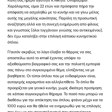
Καλή σας ημέρα αγαπητέ κ.Νικήτα. Ονομάζομαι
Χαράλαμπος, είμαι 22 ετών και πρόσφατα πήρα την
απόφαση να ασχοληθώ με το κυνήγι και να γίνω μέλος
αυτής της μεγάλης κοινότητας. Παρόλη τη προσωπική
αναζήτηση αλλά και τη συνεχή ενημέρωση απο φίλους
και γνωστούς (όλοι τυγχάνουν γνώσης του αντικειμένου),
δεν έχω καταλήξει στην επιλογή κάποιου κυνηγετικού
όπλου.
Γι’αυτόν ακριβώς το λόγο έλαβα το θάρρος να σας
αποστείλω αυτό το email έχοντας υπόψιν το
αξιοθαύμαστο βιογραφικό σας και την πολυετή εμπειρία
σας πάνω στο συγκεκριμένο θέμα, ελπίζοντας να με
βοηθήσετε. Οι τύποι όπλου που με ενδιαφέρουν είναι,
αυτογεμής καραμπίνα και αλληλεπίθετο. Το όπλο θα
προορίζεται για γενικό κυνήγι, χωρίς ιδιαίτερη προτίμηση
σε κάποιο συγκεκριμένο θήραμα. Το ποσό που μπορώ να
διαθέσω για την απόκτηση του όπλου, φτάνει μέχρι και τα
1000 ευρώ και θα ήθελα να ενημερωθώ για τις επιλογές