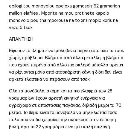
epilogi tou monovolou epelexa gomoseis 32 gramarion
mallon elafries . Mporite na mou protinete kapoio
monovolo pou tha mporousa na to xrisimopio xoris na
vazo 5 tsok.
ΑΠΑΝΤΗΣΗ
Εφόσον το βλημα είναι μολυβένιο περνά από όλα τα τσοκ
χωρίς πρόβλημα. Βλήματα από άλλο μέταλλο, ή βλήματα
που έχουν πυρήνα από άλλο πιο σκληρό μέταλλο πρέπει
να ρίχνονται μόνο από ατσοκάριστη κάννη διότι δεν είναι
αρκετά ελαστικά να περάσουν από τσοκ.
Ολα τα μονόβολα, ακόμη και τα πιο ελαφριά των 28
γραμμαρίων έχουν αρκετή κινητική ενέργεια για
αγριόχοιρο σε αποστάσεις παγάνας, δηλαδή μέχρι τα 70
μέτρα. Το θέμα είναι το μονόβολο να μην κλωτσά τόσο
πολύ που να δυσχεραίνει την σκόπευση στην δεύτερη
βολή, άρα τα 32 γραμμάρια είναι μια καλή επιλογή.