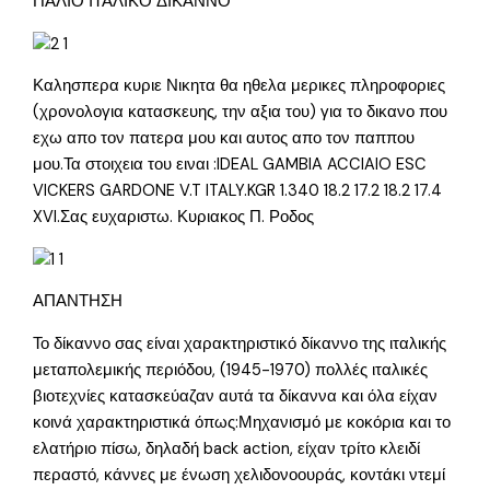
ΠΑΛΙΟ ΙΤΑΛΙΚΟ ΔΙΚΑΝΝΟ
Καλησπερα κυριε Νικητα θα ηθελα μερικες πληροφοριες
(χρονολογια κατασκευης, την αξια του) για το δικανο που
εχω απο τον πατερα μου και αυτος απο τον παππου
μου.Τα στοιχεια του ειναι :IDEAL GAMBIA ACCIAIO ESC
VICKERS GARDONE V.T ITALY.KGR 1.340 18.2 17.2 18.2 17.4
XVI.Σας ευχαριστω. Κυριακος Π. Ροδος
ΑΠΑΝΤΗΣΗ
Το δίκαννο σας είναι χαρακτηριστικό δίκαννο της ιταλικής
μεταπολεμικής περιόδου, (1945-1970) πολλές ιταλικές
βιοτεχνίες κατασκεύαζαν αυτά τα δίκαννα και όλα είχαν
κοινά χαρακτηριστικά όπως:Μηχανισμό με κοκόρια και το
ελατήριο πίσω, δηλαδή back action, είχαν τρίτο κλειδί
περαστό, κάννες με ένωση χελιδονοουράς, κοντάκι ντεμί