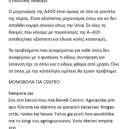
η ειδοποιός διαφορά.
Ο μηχανισμός της Α400 είναι όμοιος σε όλα τα μοντέλα
της σειράς. Είναι αξιόπιστος μηχανισμός έστω και αν δεν
αποδίδει κομψό σύνολο όπως την Urica. Σε όλες τις
δοκιμές που κάναμε με παραλλαγές της Α-400
αποδείχτηκε αξιόπιστη και έδωσε καλές κατανομές.
Τα προβλήματα που αναφέρονται για κάθε όπλο δεν
αναφέρουν με τι φυσίγγια, τι είδους συντήρηση και
λίπανση είχε το όπλο και τι είδους φθορά από χρήση. Ολα
τα όπλα, με την κατάλληλη αμέλεια θα έχουν πρόβλημα.
ΜΟΝΟΒΟΛΑ ΓΙΑ CENTRO
Kalispera sas
Exo stin katoxi mou mia Benelli Centro. Agorastike prin
apo 10xronia kai diatirite se iperaristi katastasi. Kinigao
ortiki, tsixles kai fasses. Fetos gia proti fora asxolithika
me to kinigi tou agriogourounou. Xoris idieteri empiria
stin