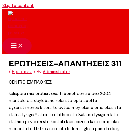
Skip to content
ΕΡΩΤΗΣΕΙΣ-ΑΠΑΝΤΗΣΕΙΣ 311
/
Ερωτήσεις
/ By
Administrator
CENTRO ΕΜΠΛΟΚΕΣ
kalispera mia erotisi . exo ti beneli centro crio 2004
montelo ola doylebane roloi sto oplo apolita
eyxaristimenos k tora teleytea moy ekane emplokes sta
elafria fysigia !! alaja to elathrio sto 8alamo fysigion k to
elathrio poy exei sto kontaki k sinexizi na kanei emplokes
menonta to klistro anoixtok de ferni i glosa pano to fisigi