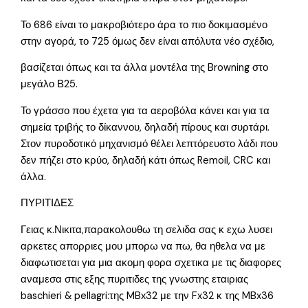
Το 686 είναι το μακροβιότερο άρα το πιο δοκιμασμένο
στην αγορά, το 725 όμως δεν είναι απόλυτα νέο σχέδιο,
βασίζεται όπως και τα άλλα μοντέλα της Browning στο
μεγάλο Β25.
Το γράσσο που έχετα για τα αεροβόλα κάνει και για τα
σημεία τριβής το δίκαννου, δηλαδή πίρους και συρτάρι.
Στον πυροδοτικό μηχανισμό θέλει λεπτόρευστο λάδι που
δεν πήζει στο κρύο, δηλαδή κάτι όπως Remoil, CRC και
άλλα.
ΠΥΡΙΤΙΔΕΣ
Γειας κ.Νικιτα,παρακολουθω τη σελιδα σας κ εχω λυσει
αρκετες απορριες μου μπορω να πω, θα ηθελα να με
διαφωτισεται για μια ακομη φορα σχετικα με τις διαφορες
αναμεσα στις εξης πυριτιδες της γνωστης εταιριας
baschieri & pellagri:της MBx32 με την Fx32 κ της MBx36