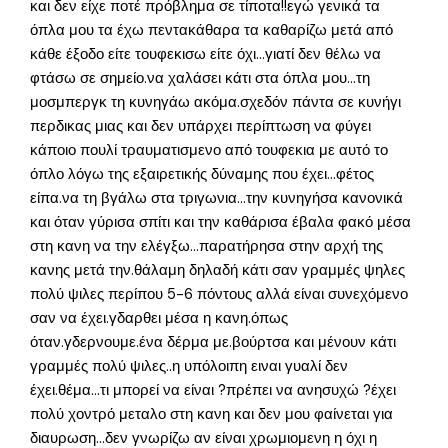
και δεν είχε ποτέ πρόβλημα σε τίποτα!!εγώ γενικά τα
όπλα μου τα έχω πεντακάθαρα τα καθαρίζω μετά από
κάθε έξοδο είτε τουφεκισω είτε όχι…γιατί δεν θέλω να
φτάσω σε σημείο.να χαλάσει κάτι στα όπλα μου…τη
μοσμπεργκ τη κυνηγάω ακόμα.σχεδόν πάντα σε κυνήγι
περδικας μιας και δεν υπάρχει περίπτωση να φύγει
κάποιο πουλί τραυματισμενο από τουφεκια με αυτό το
όπλο λόγω της εξαιρετικής δύναμης που έχει…φέτος
είπα.να τη βγάλω στα τριγωνια…την κυνηγήσα κανονικά
και όταν γύρισα σπίτι και την καθάρισα έβαλα φακό μέσα
στη κανη να την ελέγξω…παρατήρησα στην αρχή της
κανης μετά την.θάλαμη δηλαδή κάτι σαν γραμμές ψηλες
πολύ ψιλες περίπου 5-6 πόντους αλλά είναι συνεχόμενο
σαν να έχει.γδαρθει μέσα η κανη.όπως
όταν.γδερνουμε.ένα δέρμα με.βούρτσα και μένουν κάτι
γραμμές πολύ ψιλες..η υπόλοιπη ειναι γυαλί δεν
έχει.θέμα…τι μπορεί να είναι ?πρέπει να ανησυχώ ?έχει
πολύ χοντρό μεταλο στη κανη και δεν μου φαίνεται για
διαυρωση…δεν γνωρίζω αν είναι χρωμιομενη η όχι η