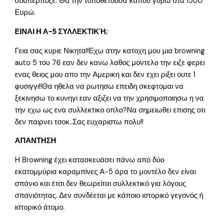
σουπερποζέ. Θα την τοποθετόυσα κάπου γύρω στα 1500
Ευρώ.
ΕΙΝΑΙ Η Α-5 ΣΥΛΛΕΚΤΙΚΉ;
Γεια σας κυριε Νικητα!!Εχω ατην κατοχη μου μια browning
auto 5 του 76 εαν δεν κανω λαθος μοντελο την ειζε φερει
ενας θειος μου απο την Αμερικη και δεν εχει ριξει ουτε 1
φυσιγγι!!Θα ηθελα να ρωτησω επειδη σκεφτομαι να
ξεκινησω το κυνηγι εαν αξιζει να την χρησιμοποιησω η να
την εχω ως ενα συλλεκτικο οπλο?Να σημειωθει επισης οτι
δεν παιρνει τσοκ..Σας ευχαριστω πολυ!!
ΑΠΑΝΤΗΣΗ
Η Browning έχει κατασκευάσει πάνω από δύο
εκατομμύρια καραμπίνες Α-5 άρα το μοντέλο δεν είναι
σπάνιο και έτσι δεν θεωρείται συλλεκτικό για λόγους
σπανιότητας. Δεν συνδέεται με κάποιο ιστορικό γεγονός ή
ιστορικό άτομο.