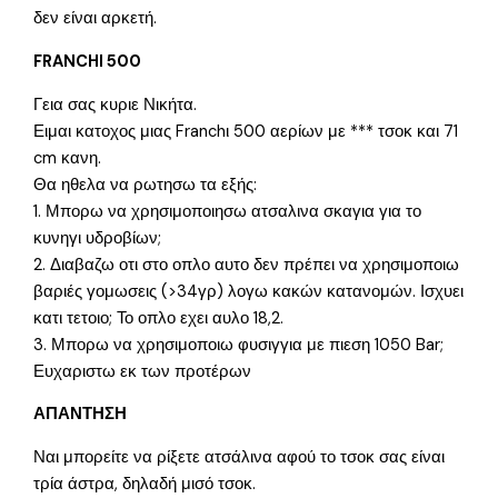
δεν είναι αρκετή.
FRANCHI 500
Γεια σας κυριε Νικήτα.
Ειμαι κατοχος μιας Franchι 500 αερίων με *** τσοκ και 71
cm κανη.
Θα ηθελα να ρωτησω τα εξής:
1. Μπορω να χρησιμοποιησω ατσαλινα σκαγια για το
κυνηγι υδροβίων;
2. Διαβαζω οτι στο οπλο αυτο δεν πρέπει να χρησιμοποιω
βαριές γομωσεις (>34γρ) λογω κακών κατανομών. Ισχυει
κατι τετοιο; Το οπλο εχει αυλο 18,2.
3. Μπορω να χρησιμοποιω φυσιγγια με πιεση 1050 Bar;
Ευχαριστω εκ των προτέρων
ΑΠΑΝΤΗΣΗ
Ναι μπορείτε να ρίξετε ατσάλινα αφού το τσοκ σας είναι
τρία άστρα, δηλαδή μισό τσοκ.