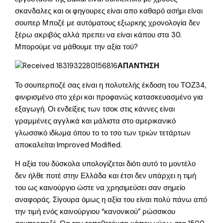
σκανδαλες και οι φηγουρες είναι απο καθαρό ασήμι είναι
σουπερ Μποζέ με αυτόματους εξωρκης χρονολογία δεν
ξέρω ακριβός αλλά πρεπει να είναι κάπου στα 30.
Μπορούμε να μάθουμε την αξία τού?
ΑΠΑΝΤΗΣΗ
Το σουπερποζέ σας είναι η πολυτελής έκδοση του ΤΟΖ34,
φινιρισμένο στο χέρι και προφανώς κατασκευασμένο για
εξαγωγή. Οι ενδείξεις των τσοκ στις κάννες είναι
γραμμένες αγγλικά και μάλιστα στο αμερικανικό
γλωσσικό ιδίωμα όπου το το τσο των τριών τετάρτων
αποκαλείται Improved Modified.
Η αξία του δύσκολα υπολογίζεται διότι αυτό το μοντέλο
δεν ήλθε ποτέ στην Ελλάδα και έτσι δεν υπάρχει η τιμή
του ως καινούργιο ώστε να χρησιμεύσει σαν σημείο
αναφοράς. Σίγουρα όμως η αξία του είναι πολύ πάνω από
την τιμή ενός καινούργιου “κανονικού” ρώσσικου