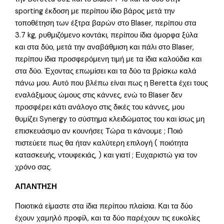
sporting έκδοση με περίπου ίδιο βάρος μετά την
τοποθέτηση των έξτρα βαρών στο Blaser, περίπου στα
3.7 kg, ρυθμιζόμενο κοντάκι, περίπου ίδια όμορφα ξύλα
και στα δύο, μετά την αναβάθμιση και πάλι στο Blaser,
περίπου ίδια προσφερόμενη τιμή με τα ίδια καλούδια και
στα δύο. Έχοντας επωμίσει και τα δύο τα βρίσκω καλά
πάνω μου. Αυτό που βλέπω είναι πως η Beretta έχει τους
εναλάξιμους ώμους στις κάννες, ενώ το Blaser δεν
προσφέρει κάτι ανάλογο στις δικές του κάννες, μου
θυμίζει Synergy το σύστημα κλειδώματος του και ίσως μη
επισκευάσιμο αν κουνήσει; Τώρα τι κάνουμε ; Ποιό
πιστεύετε πως θα ήταν καλύτερη επιλογή ( ποιότητα
κατασκευής, ντουφεκιάς, ) και γιατί ; Ευχαριστώ για τον
χρόνο σας.
ΑΠΑΝΤΗΣΗ
Ποιοτικά είμαστε στα ίδια περίπου πλαίσια. Και τα δύο
έχουν χαμηλό προφίλ, και τα δύο παρέχουν τις ευκολίες