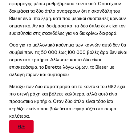
εφαρμογής μέσω ρυθμιζόμενου κοντακιού. Οσοι έχουν
δοκιμάσει τα δύο όπλα αναφέρουν ότι η σκανδάλη του
Blaser είναι πιο ξερή, κάτι που μερικοί σκοπευτές κρίνουν
σημαντικό. Αν και δοκίμασα και τα δύο όπλα δεν είχα την
ευαισθησία στις σκανδάλες για να διακρίνω διαφορά.
Οσο για το μελλοντικό κούνημα των καννών αυτό δεν θα
συμβεί πριν τις 50 000 έως 100 000 βολές άρα δεν είναι
σημαντικό κριτήριο. Αλλωστε και τα δύο είναι
επισκευάσιμα, το Beretta λόγω ώμων, το Blaser με
αλλαγή πίρων και συρταριού.
Μεταξύ των δύο παρατήρησα ότι το κοντάκι του 682 έχει
πιο στενή ράχη και βόλευε καλύτερα, αλλά αυτό είναι
προσωπικό κριτήριο. Οταν δύο όπλα είναι τόσο ίσα
κερδίζει εκείνο που βολεύει και εφαρμόζει στο σώμα
καλύτερα.
PDF