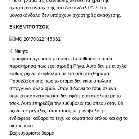
Η ίδια η λάμα της σκανδάλης εκτελεί τα χρέη της
σχαστηρία ανάσχεσης στα δισκάνδαλ ΙΖ27. Στα
μονοσκάνδαλα δεν υπάρχουν σχαστηρίες ανάσχεσης.
ΕΚΚΕΝΤΡΟ ΤΣΟΚ
Κ. Νικητα,
Προσφατα αγορασα μια beretta bellmonte οπου
παρατήρησα πως εχει στραβη Ρήγα. Αυτο δεν με ενοχλεί
καθως ρίχνω διοφθαλμα με εστιαση στο θηραμα.
Προσεξα επισης πως το στόμιο δεν ειναι απολυτα
σττογγυλο, αλλα οβαλ. Οταν βιδώνει το τσοκ σε ενα
σημειο υπαρχει κενο και δεν εφάπτεται απολυτα με το
τσοκ. Αυτο επηρεάζει την ευθυβολια του οπλου οταν θα
ριχνω σε μεγαλες αποστασεις με μονοβολα; με
ενδιαφερει καθαρα το τεχνικο κοματι του οπλου και οχι το
σκοπευτικο.
Σας ευχαριστω θερμα