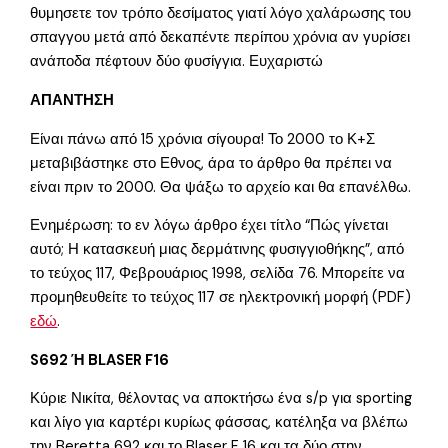
θυμησετε τον τρόπο δεσίματος γιατί λόγο χαλάρωσης του
σπαγγου μετά από δεκαπέντε περίπου χρόνια αν γυρίσει
ανάποδα πέφτουν δύο φυσίγγια. Ευχαριστώ
ΑΠΑΝΤΗΣΗ
Είναι πάνω από 15 χρόνια σίγουρα! Το 2000 το Κ+Σ
μεταβιβάστηκε στο Εθνος, άρα το άρθρο θα πρέπει να
είναι πριν το 2000. Θα ψάξω το αρχείο και θα επανέλθω.
Ενημέρωση: το εν λόγω άρθρο έχει τίτλο “Πώς γίνεται
αυτό; Η κατασκευή μιας δερμάτινης φυσιγγιοθήκης”, από
το τεύχος 117, Φεβρουάριος 1998, σελίδα 76. Mπορείτε να
προμηθευθείτε το τεύχος 117 σε ηλεκτρονική μορφή (PDF)
εδώ
.
S692 Ή BLASER F16
Κύριε Νικίτα, θέλοντας να αποκτήσω ένα s/p για sporting
και λίγο για καρτέρι κυρίως φάσσας, κατέληξα να βλέπω
την Beretta 692 και το Blaser F 16 και τα δύο στην