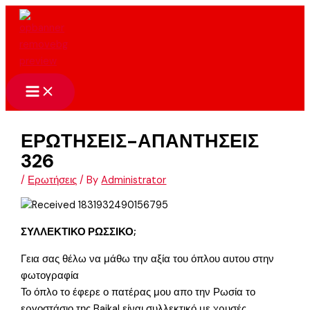
Skip
to
content
ΕΡΩΤΗΣΕΙΣ-ΑΠΑΝΤΗΣΕΙΣ
326
/
Ερωτήσεις
/ By
Administrator
ΣΥΛΛΕΚΤΙΚΟ ΡΩΣΣΙΚΟ;
Γεια σας θέλω να μάθω την αξία του όπλου αυτου στην
φωτογραφία
Το όπλο το έφερε ο πατέρας μου απο την Ρωσία το
εργοστάσιο της Baikal είναι συλλεκτικό με χρυσές