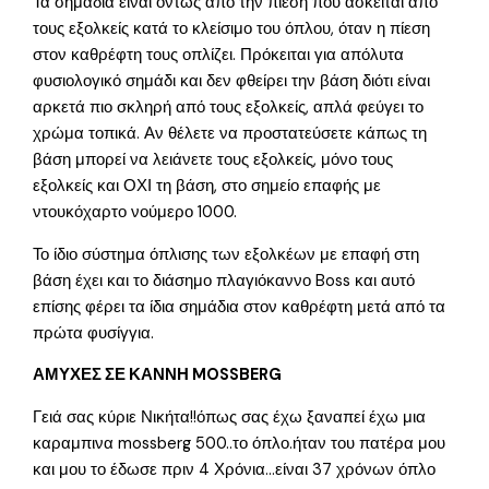
Τα σημάδια είναι όντως από την πίεση που ασκείται από
τους εξολκείς κατά το κλείσιμο του όπλου, όταν η πίεση
στον καθρέφτη τους οπλίζει. Πρόκειται για απόλυτα
φυσιολογικό σημάδι και δεν φθείρει την βάση διότι είναι
αρκετά πιο σκληρή από τους εξολκείς, απλά φεύγει το
χρώμα τοπικά. Αν θέλετε να προστατεύσετε κάπως τη
βάση μπορεί να λειάνετε τους εξολκείς, μόνο τους
εξολκείς και ΟΧΙ τη βάση, στο σημείο επαφής με
ντουκόχαρτο νούμερο 1000.
Το ίδιο σύστημα όπλισης των εξολκέων με επαφή στη
βάση έχει και το διάσημο πλαγιόκαννο Boss και αυτό
επίσης φέρει τα ίδια σημάδια στον καθρέφτη μετά από τα
πρώτα φυσίγγια.
ΑΜΥΧΕΣ ΣΕ ΚΑΝΝΗ MOSSBERG
Γειά σας κύριε Νικήτα!!όπως σας έχω ξαναπεί έχω μια
καραμπινα mossberg 500..το όπλο.ήταν του πατέρα μου
και μου το έδωσε πριν 4 Χρόνια…είναι 37 χρόνων όπλο