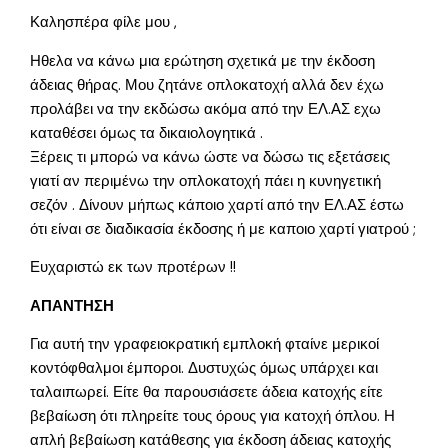
Καλησπέρα φίλε μου ,
Ηθελα να κάνω μια ερώτηση σχετικά με την έκδοση
άδειας θήρας. Μου ζητάνε οπλοκατοχή αλλά δεν έχω
προλάβει να την εκδώσω ακόμα από την ΕΛ.ΑΣ εχω
καταθέσει όμως τα δικαιολογητικά .
Ξέρεις τι μπορώ να κάνω ώστε να δώσω τις εξετάσεις
γιατί αν περιμένω την οπλοκατοχή πάει η κυνηγετική
σεζόν . Δίνουν μήπως κάποιο χαρτί από την ΕΛ.ΑΣ έστω
ότι είναι σε διαδικασία έκδοσης ή με καποιο χαρτί γιατρού ;
Ευχαριστώ εκ των προτέρων !!
ΑΠΑΝΤΗΣΗ
Για αυτή την γραφειοκρατική εμπλοκή φταίνε μερικοί
κοντόφθαλμοι έμποροι. Δυστυχώς όμως υπάρχει και
ταλαιπωρεί. Είτε θα παρουσιάσετε άδεια κατοχής είτε
βεβαίωση ότι πληρείτε τους όρους για κατοχή όπλου. Η
απλή βεβαίωση κατάθεσης για έκδοση άδειας κατοχής