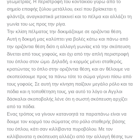
γεωμετρίας. Η περιστροφή του κοντακιού γύρω από το
σημείο επαφής ξύλου μετάλλου, εκεί που βρίσκεται η
φλάντζα, αναγκαστικά μετακινεί και το πέλμα και αλλάζει τη
γωνία του ως προς την ρίγα.
Την κλίση πέλματος την δοκιμάζουμε σε οριζόντια θέση.
Αυτή η δοκιμή μας καλύπτει για βολές κάτω και πάνω από
την οριζόντια θέση διότι η αλλαγή γωνίας κτά την σκόπευση
δίνεται από τους γοφούς, και όχι από την απλή περιστροφή
του όπλου στον ώμο. Δηλαδή, ο κορμός μένει σταθερός,
κρατώντας το όπλο στην οριζόντια θέση, και αν θέλουμε να
σκοπεύσουμε προς τα πάνω τότε το σώμα γέρνει πίσω από
τους γοφούς. Σε αυτή την κίνηση παίζουν μεγάλο ρόλο και τα
πόδια και η τοποθέτηση τους, για αυτό το λόγο οι Αγγλοι
δάσκαλοι σκοποβολής λένε ότι η σωστή σκόπευση αρχίζει
από τα πόδια.
Ενας τρόπος να γίνουν κατανοητά τα παραπάνω είναι να
δουμε τον κορμό του σώματος στο ρόλο σταθερής βάσης
του όπλου, κάτι σαν κιλλίβαντα πυροβόλου. Με τον
κιλλίβανατα η σκόπευση αλλάζει από την αλλαγή θέσης των