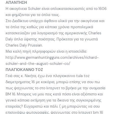
ΑΠΑΝΤΗΣΗ
Η οικογένεια Schuler είναι οπλοκατασκευαστές από το 1606
και φημίζονται για τα όπλα τους.
Στο Διαδίκτυο υπάρχει άφθονο υλικό για την οικογένεια και
τα όπλα της καθώς για κάποια χρόνια προπολεμικά
κατασκεύαζαν για λογαριασμό της αμερικανικής Charles
Daly όπλα ύψιστης ποιότητας. Πρόκειται για τα γνωστά
Charles Daly Prussian.
Μια καλή πηγή πλρηοφοριών είναι η ιστοσελίδα:
http://www.germanhuntingguns.com/archives/richard-
schuler-and-the-august-schuler-co/
ΠΛΑΓΙΟΚΑΝΝΟ TOZ
Γειά σας κ. Νικήτα, έχω ένα πλαγιοκαννο tula toz
διαμετρηματος 16 με κοκόρια, μπορώ επίσης να σου πω
πως ψαχνωντας το στο ίντερνετ το βρήκα με την ονομασία
BM 16. Μπορεις να μου πεις κατά πόσο είναι αξιόπιστο και
γενικά κάποια εκτίμηση για τα δικανα της συγκεκριμένης
εταιρείας? Ευχαριστώ και πάλι. ( μη μπορώντας να σου
επισυνάψω φωτογραφίες, ψαχνωντας στο ίντερνετ bm 16