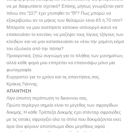
να με διαφωτίσετε σχετικά? Επίσης, μήπως γνωρίζεται γιατί
πάνω στο “227” έχει χτυπηθεί το “111”? Πως μπορώ να
εξακριβώσω αν το μήκος των θαλαμών είναι 65 ή 70 mm?
Μπορείτε να μου συστήσετε κάποιον οπλουργό ικανό να
επισκευάσει το κοντάκι, να μαζέψει τους λίγους τζόγους των
κλειδιών και να μου κατασκευάσει εκ νέου την χαμένη κάμα
του εξωλκέα από την πάπια?
Προαιρετικά, ζητώ συγνώμη για το πλήθος των μυνημάτων,
αλλά κάθε φορά μου επιτρέπει να επισυνάψω μόνο μία
φωτογραφία.
Ευχαριστώ για το χρόνο και τις απαντήσεις σας.
Κρόκος Γιάννης.
ΑΠΑΝΤΗΣΗ
Λίγο ύποπτη περίπτωση το δικαννου σας.
Πρώτο περίεργο σημείο είναι το μέγεθος των σφραγίδων
δοκιμής. Η κάθε Τράπεζα Δοκιμής έχει στάνταρ σφραγίδες
με τις οποίες σφραγίζει όλα τα όπλα που δοκιμάζονται εκεί,
άρα όλα φέρουν αποτύπωμα ιδίου μεγέθους αφού