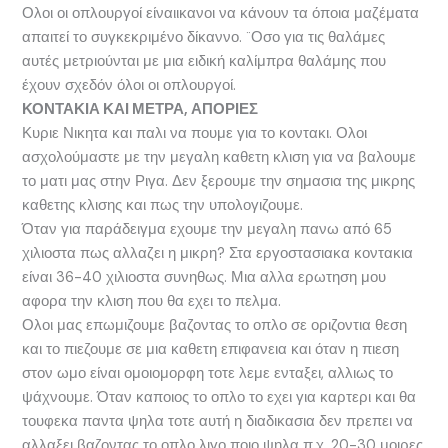
Ολοι οι οπλουργοί είναιικανοι να κάνουν τα όποια μαζέματα
απαιτεί το συγκεκριμένο δίκαννο. ¨Οσο για τις θαλάμες
αυτές μετριούνται με μια ειδική καλίμπρα θαλάμης που
έχουν σχεδόν όλοι οι οπλουργοί.
ΚΟΝΤΑΚΙΑ ΚΑΙ ΜΕΤΡΑ, ΑΠΟΡΙΕΣ
Κυριε Νικητα και παλι να πουμε για το κοντακι. Ολοι
ασχολούμαστε με την μεγαλη καθετη κλιση για να βαλουμε
το ματι μας στην Ριγα. Δεν ξερουμε την σημασια της μικρης
καθετης κλισης και πως την υπολογιζουμε.
Όταν για παράδειγμα εχουμε την μεγαλη πανω από 65
χιλιοστα πως αλλαζει η μικρη? Στα εργοστασιακα κοντακια
είναι 36-40 χιλιοστα συνηθως. Μια αλλα ερωτηση μου
αφορα την κλιση που θα εχει το πελμα.
Ολοι μας επωμιζουμε βαζοντας το οπλο σε οριζοντια θεση
και το πιεζουμε σε μια καθετη επιφανεια και όταν η πιεση
στον ωμο είναι ομοιομορφη τοτε λεμε ενταξει, αλλιως το
ψάχνουμε. Όταν καποιος το οπλο το εχει για καρτερι και θα
τουφεκα παντα ψηλα τοτε αυτή η διαδικασια δεν πρεπει να
αλλαξει βαζοντας το οπλο λιγο ποιο ψηλα π.χ. 20-30 μοιρες