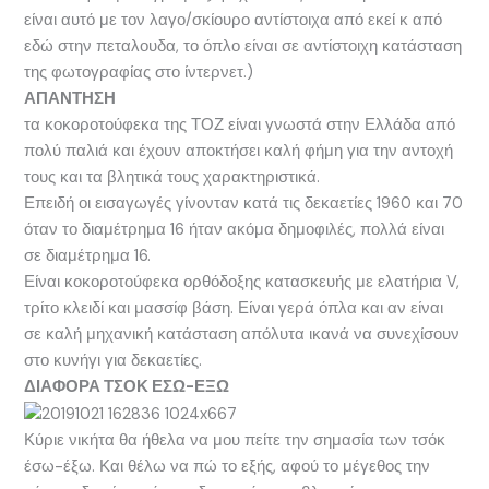
είναι αυτό με τον λαγο/σκίουρο αντίστοιχα από εκεί κ από
εδώ στην πεταλουδα, το όπλο είναι σε αντίστοιχη κατάσταση
της φωτογραφίας στο ίντερνετ.)
ΑΠΑΝΤΗΣΗ
τα κοκοροτούφεκα της ΤΟΖ είναι γνωστά στην Ελλάδα από
πολύ παλιά και έχουν αποκτήσει καλή φήμη για την αντοχή
τους και τα βλητικά τους χαρακτηριστικά.
Επειδή οι εισαγωγές γίνονταν κατά τις δεκαετίες 1960 και 70
όταν το διαμέτρημα 16 ήταν ακόμα δημοφιλές, πολλά είναι
σε διαμέτρημα 16.
Είναι κοκοροτούφεκα ορθόδοξης κατασκευής με ελατήρια V,
τρίτο κλειδί και μασσίφ βάση. Είναι γερά όπλα και αν είναι
σε καλή μηχανική κατάσταση απόλυτα ικανά να συνεχίσουν
στο κυνήγι για δεκαετίες.
ΔΙΑΦΟΡΑ ΤΣΟΚ ΕΣΩ-ΕΞΩ
Κύριε νικήτα θα ήθελα να μου πείτε την σημασία των τσόκ
έσω-έξω. Και θέλω να πώ το εξής, αφού το μέγεθος την