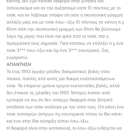
κάννης δεν έχει κάποια διαφορά στην βλητική του
όπλου,ακόμα και αν την αυξήσουμε κατά 10 πόντους με το
τσόκ, και αν λάβουμε υπόψιν ότι ούτε η σκοπευτική γραμμή
αλλάζει μιας και με τσόκ έσω- εξω 10 πόντους σε κάννη π.χ
61cm πάλι την σκοπευτική γραμμή των 61cm θα βλέπουμε
λόγο της ρίγας που είναι πιο ψιλά από το τσόκ, πια η
πραγματική τους σημασία;. Γιατί κάποιος να επιλέξει π.χ ένα
τσόκ 3*** έσω-έξω και όχι ένα 3*** εσωτερικό;. Σας
ευχαριστώ.
ΑΠΑΝΤΗΣΗ
Το έτος 1993 έρριξα χιλάδες δοκιμαστικές βολές στον
πίνακα, πολλές από αυτές για δοκιμή εναλλασσόμενων
τσοκ. Τα επόμενα χρόνια έριχνα εκατοντάδες βολές, αλλά
δεν έπιασα τις χιλιάδες του 1993. Μπορώ λοιπόν από
εμπειρία να πω ότι δεν υπάρχει διαφορά στην βλητική
απόδοση των τσοκ ανάλογα με τον τύπο τους. Οτι κάνει ένα
τσοκ τεσσαρών άστρων πχ εσωτερικού τύπου το ίδιο κάνει
και ένα στην ίδια σύσφιξη τύπου έσω-έξω.
Η διαφορά είναι στην κατασκευή, το έσω-έξω ενδέχεται να