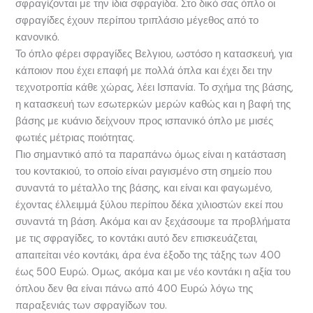
σφραγίζονται με την ίδια σφραγίδα. Στο δικό σας όπλο οι
σφραγίδες έχουν περίπου τριπλάσιο μέγεθος από το
κανονικό.
Το όπλο φέρει σφραγίδες Βελγιου, ωστόσο η κατασκευή, για
κάποιον που έχει επαφή με πολλά όπλα και έχει δει την
τεχνοτροπία κάθε χώρας, λέει Ισπανία. Το σχήμα της βάσης,
η κατασκευή των εσωτερκών μερών καθώς και η βαφή της
βάσης με κυάνιο δείχνουν προς ισπανικό όπλο με μισές
φωτιές μέτριας ποιότητας.
Πιο σημαντικό από τα παραπάνω όμως είναι η κατάσταση
του κοντακιού, το οποίο είναι ραγισμένο στη σημείο που
συναντά το μέταλλο της βάσης, και είναι και φαγωμένο,
έχοντας έλλειμμά ξύλου περίπου δέκα χιλιοστών εκεί που
συναντά τη βάση. Ακόμα και αν ξεχάσουμε τα προβλήματα
με τις σφραγίδες, το κοντάκι αυτό δεν επισκευάζεται,
απαιτείται νέο κοντάκι, άρα ένα έξοδο της τάξης των 400
έως 500 Ευρώ. Ομως, ακόμα και με νέο κοντάκι η αξία του
όπλου δεν θα είναι πάνω από 400 Ευρώ λόγω της
παραξενιάς των σφραγίδων του.