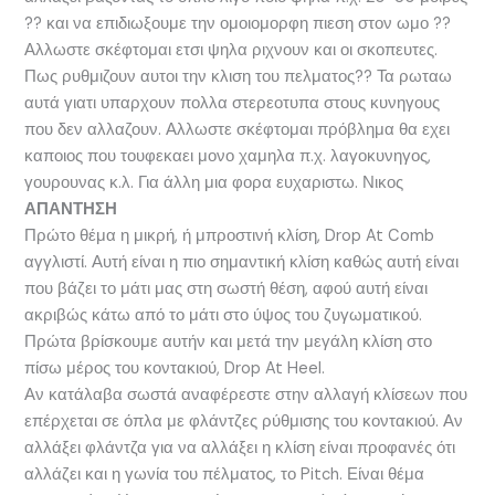
?? και να επιδιωξουμε την ομοιομορφη πιεση στον ωμο ??
Αλλωστε σκέφτομαι ετσι ψηλα ριχνουν και οι σκοπευτες.
Πως ρυθμιζουν αυτοι την κλιση του πελματος?? Τα ρωταω
αυτά γιατι υπαρχουν πολλα στερεοτυπα στους κυνηγους
που δεν αλλαζουν. Αλλωστε σκέφτομαι πρόβλημα θα εχει
καποιος που τουφεκαει μονο χαμηλα π.χ. λαγοκυνηγος,
γουρουνας κ.λ. Για άλλη μια φορα ευχαριστω. Νικος
ΑΠΑΝΤΗΣΗ
Πρώτο θέμα η μικρή, ή μπροστινή κλίση, Drop At Comb
αγγλιστί. Αυτή είναι η πιο σημαντική κλίση καθώς αυτή είναι
που βάζει το μάτι μας στη σωστή θέση, αφού αυτή είναι
ακριβώς κάτω από το μάτι στο ύψος του ζυγωματικού.
Πρώτα βρίσκουμε αυτήν και μετά την μεγάλη κλίση στο
πίσω μέρος του κοντακιού, Drop At Heel.
Αν κατάλαβα σωστά αναφέρεστε στην αλλαγή κλίσεων που
επέρχεται σε όπλα με φλάντζες ρύθμισης του κοντακιού. Αν
αλλάξει φλάντζα για να αλλάξει η κλίση είναι προφανές ότι
αλλάζει και η γωνία του πέλματος, το Pitch. Είναι θέμα