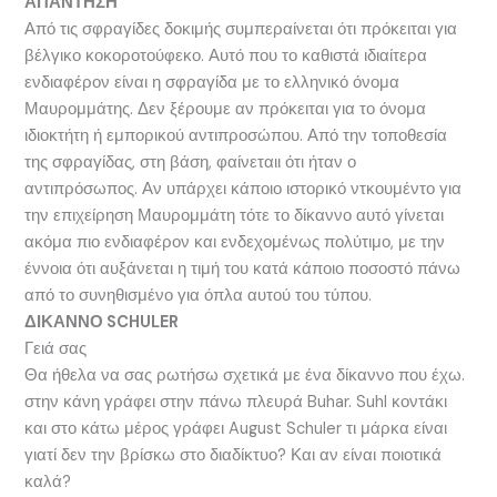
ΑΠΑΝΤΗΣΗ
Από τις σφραγίδες δοκιμής συμπεραίνεται ότι πρόκειται για
βέλγικο κοκοροτούφεκο. Αυτό που το καθιστά ιδιαίτερα
ενδιαφέρον είναι η σφραγίδα με το ελληνικό όνομα
Μαυρομμάτης. Δεν ξέρουμε αν πρόκειται για το όνομα
ιδιοκτήτη ή εμπορικού αντιπροσώπου. Από την τοποθεσία
της σφραγίδας, στη βάση, φαίνεταιι ότι ήταν ο
αντιπρόσωπος. Αν υπάρχει κάποιο ιστορικό ντκουμέντο για
την επιχείρηση Μαυρομμάτη τότε το δίκαννο αυτό γίνεται
ακόμα πιο ενδιαφέρον και ενδεχομένως πολύτιμο, με την
έννοια ότι αυξάνεται η τιμή του κατά κάποιο ποσοστό πάνω
από το συνηθισμένο για όπλα αυτού του τύπου.
ΔΙΚΑΝΝΟ SCHULER
Γειά σας
Θα ήθελα να σας ρωτήσω σχετικά με ένα δίκαννο που έχω.
στην κάνη γράφει στην πάνω πλευρά Buhar. Suhl κοντάκι
και στο κάτω μέρος γράφει August Schuler τι μάρκα είναι
γιατί δεν την βρίσκω στο διαδίκτυο? Και αν είναι ποιοτικά
καλά?