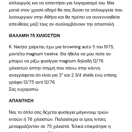
οπλουργός και να απαντήσει για λογαριασμό του. Μια
ματιά στον χρυσό οδηγό θα σας δώσει τα οπλουργεία που
λειτουργουν στην Αθήνα και θα πρέπει να συνεννοηθείτε
απευθείας μαζί τους αν αναλαμβάνουν την αποστολή.
ΘΑΛΑΜΗ 75 ΧΙΛΙΟΣΤΏΝ
Κ. Νικήτα χαίρεται, έχω μια browning auto 5 του 1975,
μοντέλο magnum twelve. Θα ήθελα να μου πείτε αν
μπορώ να ρίξω φυσίγγια magnum δηλαδή 12/76
χιλιοστών απτην στιγμή που πάνω στην κάννη
αναγράφεται ότι είναι για 3” και 2 3/4 shells ενώ επίσης
γράφει 12/75 αντί 12/76.
Σας ευχαριστώ.
ΑΠΑΝΤΗΣΗ
Ναι, το όπλο σας δέχεται φυσίγγια μάγκνουμ τριών
ιντσών ή 76 χιλιοστών. Παλαιότερα οι τρεις ίντσες
μεταφράζονταν σε 75 χιλιοστά. Τελικά επικράτησε η