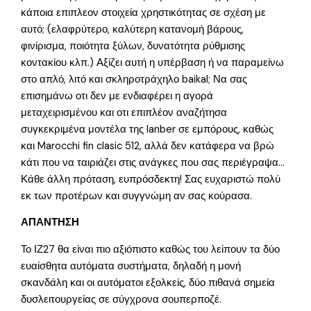
κάποια επιπλεον στοιχεία χρηστικότητας σε σχέση με
αυτό; (ελαφρύτερο, καλύτερη κατανομή βάρους,
φινίρισμα, ποιότητα ξύλων, δυνατότητα ρύθμισης
κοντακίου κλπ.) Αξίζει αυτή η υπέρβαση ή να παραμείνω
στο απλό, λιτό και σκληροτράχηλο baikal; Να σας
επισημάνω οτι δεν με ενδιαφέρει η αγορά
μεταχειρισμένου και οτι επιπλέον αναζήτησα
συγκεκριμένα μοντέλα της lanber σε εμπόρους, καθώς
και Marocchi fin clasic 512, αλλά δεν κατάφερα να βρώ
κάτι που να ταιριάζει στις ανάγκες που σας περιέγραψα…
Κάθε άλλη πρόταση, ευπρόσδεκτη! Σας ευχαριστώ πολύ
εκ των προτέρων και συγγνώμη αν σας κούρασα.
ΑΠΑΝΤΗΣΗ
Το ΙΖ27 θα είναι πιο αξιόπιστο καθώς του λείπουν τα δύο
ευαίσθητα αυτόματα συστήματα, δηλαδή η μονή
σκανδάλη και οι αυτόματοι εξολκείς, δύο πιθανά σημεία
δυσλειτουργείας σε σύγχρονα σουπερποζέ.