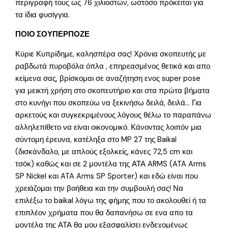
περιγραφή τους ως 76 χιλιοστών, ωστόσο πρόκειται για
τα ίδια φυσίγγια.
ΠΟΙΟ ΣΟΥΠΕΡΠΟΖΕ
Κύριε Κυπρίδημε, καλησπέρα σας! Χρόνια σκοπευτής με
ραβδωτά πυροβόλα όπλα , επηρεασμένος θετικά και απο
κείμενα σας, βρίσκομαι σε αναζήτηση ενος super pose
για μεικτή χρήση στο σκοπευτήριο και στα πρώτα βήματα
στο κυνήγι που σκοπεύω να ξεκινήσω δειλά, δειλά… Για
αρκετούς και συγκεκριμένους λόγους θέλω το παραπάνω
αλληλεπίθετο να είναι οικονομικό. Κάνοντας λοιπόν μια
σύντομη έρευνα, κατέληξα στο MP 27 της Baikal
(δισκάνδαλο, με απλούς εξολκείς, κάνες 72,5 cm και
τσόκ) καθώς και σε 2 μοντέλα της ΑΤΑ ARMS (ATA Arms
SP Nickel και ATA Arms SP Sporter) και εδώ είναι που
χρειάζομαι την βοήθεια και την συμβουλή σας! Να
επιλέξω το baikal λόγω της φήμης που το ακολουθεί ή τα
επιπλέον χρήματα που θα δαπανήσω σε ενα απο τα
μοντέλα της ΑΤΑ θα μου εξασφαλίσει ενδεχομένως