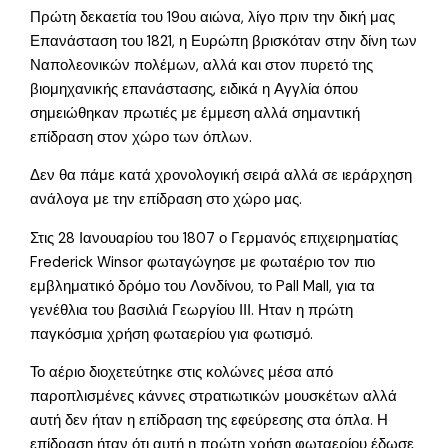
Πρώτη δεκαετία του 19ου αιώνα, λίγο πριν την δική μας
Επανάσταση του 1821, η Ευρώπη βρισκόταν στην δίνη των
Ναπολεονικών πολέμων, αλλά και στον πυρετό της
βιομηχανικής επανάστασης, ειδικά η Αγγλία όπου
σημειώθηκαν πρωτιές με έμμεση αλλά σημαντική
επίδραση στον χώρο των όπλων.
Δεν θα πάμε κατά χρονολογική σειρά αλλά σε ιεράρχηση
ανάλογα με την επίδραση στο χώρο μας.
Στις 28 Ιανουαρίου του 1807 ο Γερμανός επιχειρηματίας
Frederick Winsor φωταγώγησε με φωταέριο τον πιο
εμβληματικό δρόμο του Λονδίνου, το Pall Mall, για τα
γενέθλια του βασιλιά Γεωργίου ΙΙΙ. Ηταν η πρώτη
παγκόσμια χρήση φωταερίου για φωτισμό.
Το αέριο διοχετεύτηκε στις κολώνες μέσα από
παροπλισμένες κάννες στρατιωτικών μουσκέτων αλλά
αυτή δεν ήταν η επίδραση της εφεύρεσης στα όπλα. Η
επίδραση ήταν ότι αυτή η πρώτη χρήση φωταερίου έδωσε