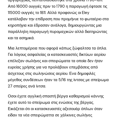
αργυροχοϊας πενταπλασιάστηκε στα χρόνια 1790-1811.
Από 16000 ουγγιές πριν το 1790 η παραγωγή έφτασε τις
115000 ουγγιές το 1811. Αλλά προφανώς οι Eley
κατάλαβαν την επίδραση που προμήνυε το φωταέριο στα
κηροπήγια και έδρασαν ανάλογα, δημιουργώντας μια
παράλληλη παραγωγή πυρομαχικών αλλά διατηρώντας
και τα ασημικά.
Μια λεπτομέρεια που αφορά κάπως ξώφαλτσα τα όπλα.
Για λόγους ασφαλείας οι κατασκευαστές δικτύων αερίου
επέλεξαν σωλήνες και σπειρώματα τα οποία δεν ήταν
ευρείας χρήσης για να προλάβουν επεμβάσεις από
άσχετους στις σωληνώσεις αερίου. Ενα δημοφιλές
μέγεθος συνδέσεων ήταν τα 5/16 της ίντσας με σπείρωμα
27 σπείρες ανά ίντσα.
Οσοι έχετε αγγλική σπαστή βέργα καθαρισμού κάννης
έχετε αυτό το σπείρωμα στις ενώσεις της βέργας.
Εικάζεται ότι οι κατασκευαστές αξεσουάρ όπλων όταν
είδαν τα νέα σπειρώματτα σε χάλκινες σωλήνες