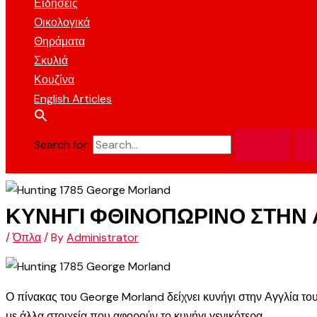
Ειδήσεις
Οικολογικά
Θηράματα
Σκυλιά
Κουζίνα
English Articles
Search for:
ΚΥΝΗΓΙ ΦΘΙΝΟΠΩΡΙΝΟ ΣΤΗΝ Α
/
Όπλα
/ By
Administrator
Ο πίνακας του George Morland δείχνει κυνήγι στην Αγγλία του
με άλλα στοιχεία που αφορούν το κυνήγι γενικότερα.