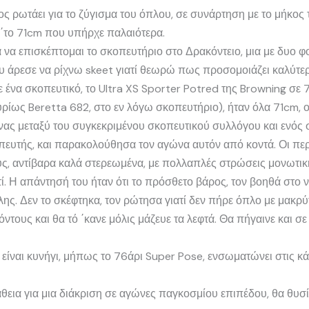
ος ρωτάει για το ζύγισμα του όπλου, σε συνάρτηση με το μήκος 
π΄το 71cm που υπήρχε παλαιότερα.
 να επισκέπτομαι το σκοπευτήριο στο Δρακόντειο, μια με δυο φο
ου άρεσε να ρίχνω skeet γιατί θεωρώ πως προσομοιάζει καλύτερα
ε ένα σκοπευτικό, το Ultra XS Sporter Potred της Browning σε 7
υρίως Beretta 682, στο εν λόγω σκοπευτήριο), ήταν όλα 71cm,
ώνας μεταξύ του συγκεκριμένου σκοπευτικού συλλόγου και ενός
πευτής, και παρακολούθησα τον αγώνα αυτόν από κοντά. Οι περ
ς, αντίβαρα καλά στερεωμένα, με πολλαπλές στρώσεις μονωτική
ί. Η απάντησή του ήταν ότι το πρόσθετο βάρος, τον βοηθά στο 
ς. Δεν το σκέφτηκα, τον ρώτησα γιατί δεν πήρε όπλο με μακρύτε
τους και θα τό ΄κανε μόλις μάζευε τα λεφτά. Θα πήγαινε και σ
ίναι κυνήγι, μήπως το 76άρι Super Pose, ενσωματώνει στις κά
εια για μια διάκριση σε αγώνες παγκοσμίου επιπέδου, θα θυσία