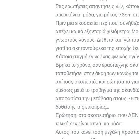
Στις ερωτήσεις απαντήσεις 412, κάποι
αμερικάνικη μόδα, για μήκος 76cm α
Πριν μια εικοσαετία περίπου, συνήθιζα
απέχει καμιά εξηνταριά χιλιόμετρα. Μ
γνωστούς λόγους. Διέθετα και ΄γώ τότ
γιατί τα σκητοντούφεκα της εποχής (κ
Κάποια στιγμή έγινε ένας φιλικός αγ
Βρήκα το χρόνο, σαν ερασιτέχνης σκο
τοποθετήσει στην άκρη των κανών του
απ΄τους σκοπευτές και ρώτησα το γιατ
αμέσως μετά το τράβηγμα της σκανδάλη
αποφασίσει την μετάβαση στους 76 πόν
δοθείσης της ευκαιρίας…
Ερώτηση: στο σκοπευτήριο, που ΔΕΝ ε
τελικά δεν είναι απλά μια μόδα;
Αυτός που κάνει τόση μεγάλη προσπάθ