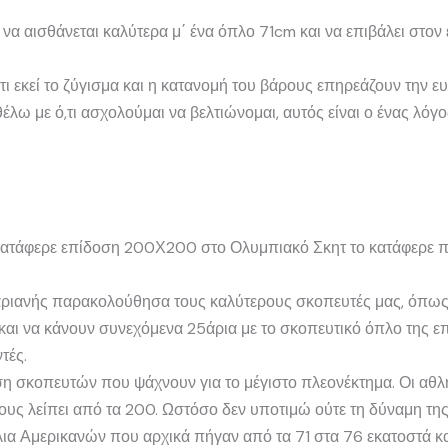
 αισθάνεται καλύτερα μ΄ ένα όπλο 71cm και να επιβάλει στον ε
τι εκεί το ζύγισμα και η κατανομή του βάρους επηρεάζουν την ευ
έλω με ό,τι ασχολούμαι να βελτιώνομαι, αυτός είναι ο ένας λό
ατάφερε επίδοση 200Χ200 στο Ολυμπιακό Σκητ το κατάφερε πρ
αριανής παρακολούθησα τους καλύτερους σκοπευτές μας, όπως 
αι να κάνουν συνεχόμενα 25άρια με το σκοπευτικό όπλο της επο
τές.
ση σκοπευτών που ψάχνουν για το μέγιστο πλεονέκτημα. Οι αθλ
ους λείπει από τα 200. Ωστόσο δεν υποτιμώ ούτε τη δύναμη της 
ια Αμερικανών που αρχικά πήγαν από τα 71 στα 76 εκατοστά και μ