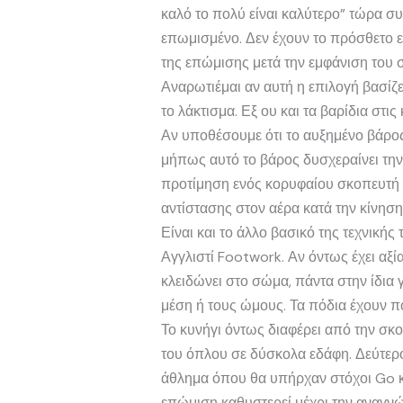
καλό το πολύ είναι καλύτερο” τώρα συ
επωμισμένο. Δεν έχουν το πρόσθετο ε
της επώμισης μετά την εμφάνιση του 
Αναρωτιέμαι αν αυτή η επιλογή βασίζ
το λάκτισμα. Εξ ου και τα βαρίδια στ
Αν υποθέσουμε ότι το αυξημένο βάρος
μήπως αυτό το βάρος δυσχεραίνει την
προτίμηση ενός κορυφαίου σκοπευτή μ
αντίστασης στον αέρα κατά την κίνηση
Είναι και το άλλο βασικό της τεχνικής
Αγγλιστί Footwork. Αν όντως έχει αξί
κλειδώνει στο σώμα, πάντα στην ίδια 
μέση ή τους ώμους. Τα πόδια έχουν π
Το κυνήγι όντως διαφέρει από την σ
του όπλου σε δύσκολα εδάφη. Δεύτερο
άθλημα όπου θα υπήρχαν στόχοι Go κα
επώμιση καθυστερεί μέχρι την αναγνώ