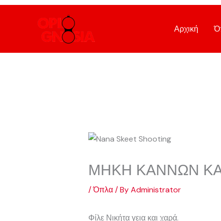
Skip
to
Αρχική
Ό
content
ΜΗΚΗ ΚΑΝΝΩΝ ΚΑ
/
Όπλα
/ By
Administrator
Φίλε Νικήτα γεια και χαρά.