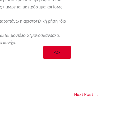
ς τιμωρείται με πρόστιμα και ίσως
 παραπάνω η αριστοτελική ρήση “δια
chester μοντέλο 21 μονοσκάνδαλο,
ο κυνήγι.
PDF
Next Post
→