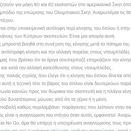
ζητούν για μήκη 80 και 82 εκατοστών στο αμερικανικό Σκητ όπο
μπόδιο της επώμισης του Ολυμπιακού Σκητ. Αναρωτιέμαι τις θα 
στόχου.
εται στην υποκειμενική αντίληψη περί κίνησης του όπλου ή στ
ις κάννες των Κύπριων σκοπευτών; Είναι μια απορία αυτή.
 μπροστά βοηθά στη συνέχιση της κίνησης μετά το πάτημα της σ
 αντίστροφη κίνηση και την αλλαγή πορείας στους ντουμπλέδες
ας που βρίσκει ότι τα άριγα σουπερποζέ επηρεάζουν την κίνη
 και κατά την αλλαγή κατεύθυνσης στους ντουμπλέδες..
 της παλιάς σχολής που έλεγε ότι η κίνηση του όπλου δίνεται απ
α αυτή η τεχνική τότε το βάρος του όπλου είναι δευτερεύων παρά
γωνία καννών προς τον θώρακα του σκοπευτή και η πλάγια κίνηση
ολύ δυνατότερους μύωνες από ότι τα χέρια ή η μέση.
κοποβολή καθώς περιλαμβάνει παράγοντες που λείπουν στην σ
ς είναι η αναγνώριση του στόχου όταν αυτός εμφανιστεί. Αναρ
ι No Go, άρα θα υπήρχε η υποχρέωση αναγνώρισης τους πριν τ
ριση και εκεί η γρήγορη επώμιση, μετά την αναγνώριση, μετρά 