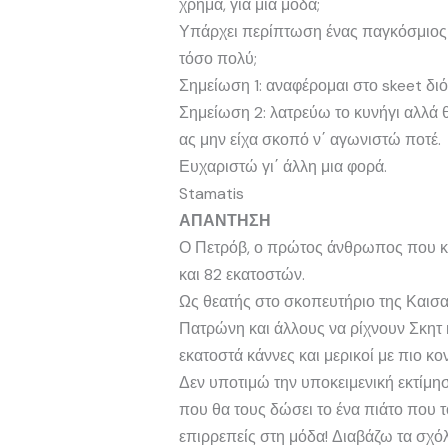
χρήμα, για μια μόδα;
Υπάρχει περίπτωση ένας παγκόσμιος να
τόσο πολύ;
Σημείωση 1: αναφέρομαι στο skeet διό
Σημείωση 2: λατρεύω το κυνήγι αλλά θ
ας μην είχα σκοπό ν΄ αγωνιστώ ποτέ.
Ευχαριστώ γι΄ άλλη μια φορά.
Stamatis
ΑΠΑΝΤΗΣΗ
Ο Πετρόβ, ο πρώτος άνθρωπος που κ
και 82 εκατοστών.
Ως θεατής στο σκοπευτήριο της Καισ
Πατρώνη και άλλους να ρίχνουν Σκητ κ
εκατοστά κάννες και μερικοί με πιο κον
Δεν υποτιμώ την υποκειμενική εκτίμη
που θα τους δώσει το ένα πιάτο που τ
επιρρεπείς στη μόδα! Διαβάζω τα σχόλ