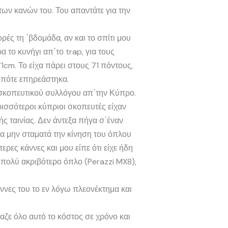
των κανών του. Του απαντάτε για την
ρές τη ΄βδομάδα, αν και το σπίτι μου
 το κυνήγι απ΄το trap, για τους
1cm. Το είχα πάρει στους 71 πόντους,
 οπότε επηρεάστηκα.
 σκοπευτικού συλλόγου απ΄την Κύπρο.
ισσότεροι κύπριοι σκοπευτές είχαν
ς ταινίας. Δεν άντεξα πήγα σ΄έναν
να μην σταματά την κίνηση του όπλου
ρες κάννες και μου είπε ότι είχε ήδη
ε πολύ ακριβότερο όπλο (Perazzi MX8),
ννες του το εν λόγω πλεονέκτημα και
ζε όλο αυτό το κόστος σε χρόνο και