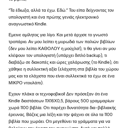
“Τα έδιωξα, αλλά τα έχω. Εδώ.” Του είπα δείχνοντας τον
υπολογιστή και ένα πρώτης γενιάς ηλεκτρονικό
αναγνωστικό Kindle.
Εμεινε αμίλητος για λίγο. Και μετά άρχισε το γνωστό
τροπάριο. Αν μου λείπει η μυρωδιά των παλιών βιβλίων
(δεν μου λείπει ΚΑΘΟΛΟΥ η μούχλα!), τι θα γίνει αν μου
κλέψουν τον υπολογιστή (υπάρχει διπλό backup), τι
διαβάζω σε διακοπές και ώρες χαλάρωσης (το Kindle), ότι
χάθηκε η συλλεκτική αξία (ελάχιστη στα βιβλία του χώρου
μας και τα ελάχιστα που είναι συλλεκτικά τα έχω σε ένα
ΜΙΚΡΟ ντουλάπι).
Εχουν πλάκα οι τεχνοφοβικοί! Δεν πρόσεξαν ότι ένα
Kindle διαστάσεων 11Χ16Χ0,5, βάρους 500 γραμμαρίων
χωρά 1100 βιβλία. Οτι παρέχει δυνατότητα δια-βιβλιακής
έρευνας. Βάζεις μια λέξη και την ψάχνει σε όλα τα 1100
βιβλία που χωράει. Οτι μεγεθύνει τα γράμματα για να