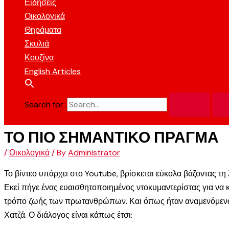
Ειδήσεις
Οικολογικά
Θηράματα
Σκυλιά
Κουζίνα
English Articles
Search for:
ΤΟ ΠΙΟ ΣΗΜΑΝΤΙΚΟ ΠΡΑΓΜΑ
/
Οικολογικά
/ By
Administrator
Το βίντεο υπάρχει στο Youtube, βρίσκεται εύκολα βάζοντας τη
Εκεί πήγε ένας ευαισθητοποιημένος ντοκυμαντερίστας για να
τρόπο ζωής των πρωτανθρώπων. Και όπως ήταν αναμενόμενο, σ
Χατζά. Ο διάλογος είναι κάπως έτσι: