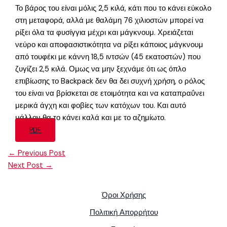
Το βάρος του είναι μόλις 2,5 κιλά, κάτι που το κάνει εύκολο
στη μεταφορά, αλλά με θαλάμη 76 χιλιοστών μπορεί να
ρίξει όλα τα φυσίγγια μέχρι και μάγκνουμ. Χρειάζεται
νεύρο και αποφασιστικότητα να ρίξει κάποιος μάγκνουμ
από τουφέκι με κάννη 18,5 ιντσών (45 εκατοστών) που
ζυγίζει 2,5 κιλά. Ομως να μην ξεχνάμε ότι ως όπλο
επιβίωσης το Backpack δεν θα δει συχνή χρήση, ο ρόλος
του είναι να βρίσκεται σε ετοιμότητα και να καταπραΰνει
μερικά άγχη και φοβίες των κατόχων του. Και αυτό
μάλλον θα το κάνει καλά και με το αζημίωτο.
PDF
←
Previous Post
Next Post
→
Όροι Χρήσης
Πολιτική Απορρήτου