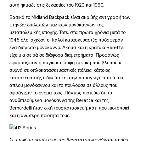
αυτή ήκμαζε στις δεκαετίες του 1920 και 1930.
Βασικά το Midland Backpack είναι ακριβής αντιγραφή των
φτηνών διπλωτών ιταλικών μονόκαννων της
μεταπολεμικής εποχής. Τότε, στα πρώτα χρόνια μετά το
1945 όλοι σχεδόν οι Ιταλοί κατασκευαστές πρόσφεραν
ένα διπλωτό μονόκαννο. Ακόμα και η κραταιά Beretta
είχε μια σειρά σε διάφορα διαμετρήματα. Προφανώς
εφαρμοζόταν η πάγια και σοφή τακτική που βλέπουμε
συχνά σε οπλοκατασκευαστικές πόλεις: κάποιος
κατασκευαστής ειδικεύτηκε στην παραγωγή αυτού του
απλου μονόκαννου και το πουλούσε σε άλλους που
σφράγιζαν το όνομα τους. Πάντως πιστεύω ότι τα
αναδιπλούμενα μονόκαννα της Beretta και της
Bernardelli ήταν δική τους κατασκευή, κάτι που πιστοποιεί
και η ανώτερη ποιότητα τους.
Σε παλιό προσπέκτους της Beretta απεικονίζονται τα δύο