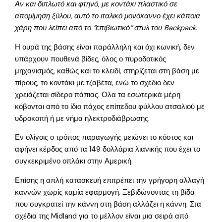
Αν και διπλωτό και φτηνό, με κοντάκι πλαστικό σε
απομίμηση ξύλου, αυτό το ιταλικό μονόκαννο έχει κάποια
χάρη που λείπει από το “επιβιωτικό” στυλ του Backpack.
Η ουρά της βάσης είναι παράλληλη και όχι κωνική, δεν
υπάρχουν πουθενά βίδες, όλος ο πυροδοτικός
μηχανισμός, καθώς και το κλειδί, στηρίζεται στη βάση με
πίρους, το κοντάκι με τζαβέτα, ενώ το σχέδιο δεν
χρειάζεται σίδερο πάπιας. Ολα τα εσωτερικά μέρη
κόβονται από το ίδιο πάχος επίπεδου φύλλου ατσαλιού με
υδροκοπή ή με νήμα ηλεκτροδιάβρωσης.
Εν ολίγοις ο τρόπος παραγωγής μειώνει το κόστος και
αφήνει κέρδος από τα 149 δολλάρια λιανικής που έχει το
συγκεκριμένο οπλάκι στην Αμερική.
Επίσης η απλή κατασκευή επιτρέπει την γρήγορη αλλαγή
καννών χωρίς καμία εφαρμογή. Ξεβιδώνοντας τη βίδα
που συγκρατεί την κάννη στη βάση αλλάζει η κάννη. Στα
σχέδια της Midland για το μέλλον είναι μια σειρά από