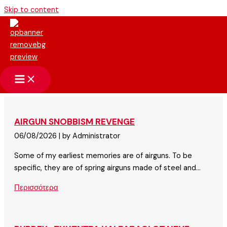
Skip to content
ΡΟΗ ΑΝΑΡΤΗΣΕΩΝ
Ολες οι αναρτήσεις εμφανίζονται σε αυτό το σημείο κατά σειρά
ανάρτησης. Μερικά άρθρα θα επαναλαμβάνονται σε στις
Θεματικές Ενότητες και στα Χρήσιμα Τεχνικά Αρθρα.
AIRGUN SNOBBISM REVENGE
06/08/2026
|
by Administrator
Some of my earliest memories are of airguns. To be
specific, they are of spring airguns made of steel and...
Περισσότερα