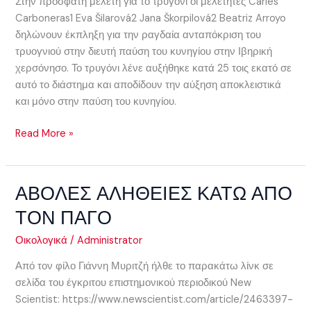
Στην πρόσφατη μελέτη για το τρυγόνι οι μελετητές Carles
Carboneras1 Eva Šilarová2 Jana Škorpilová2 Beatriz Arroyo
δηλώνουν έκπληξη για την ραγδαία ανταπόκριση του
τρυογνιού στην διευτή παύση του κυνηγίου στην Ιβηρική
χερσόνησο. Το τρυγόνι λένε αυξήθηκε κατά 25 τοις εκατό σε
αυτό το διάστημα και αποδίδουν την αύξηση αποκλειστικά
και μόνο στην παύση του κυνηγίου.
Read More »
ΑΒΟΛΕΣ ΑΛΗΘΕΙΕΣ ΚΑΤΩ ΑΠΟ
ΑΒΟΛΕΣ
ΑΛΗΘΕΙΕΣ
ΤΟΝ ΠΑΓΟ
ΚΑΤΩ
ΑΠΟ
Οικολογικά
/
Administrator
ΤΟΝ
Από τον φίλο Γιάννη Μυριτζή ήλθε το παρακάτω λίνκ σε
ΠΑΓΟ
σελίδα του έγκριτου επιστημονικού περιοδικού New
Scientist: https://www.newscientist.com/article/2463397-