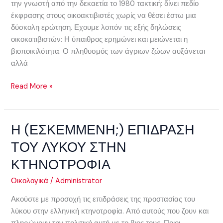
την γνωστή από την δεκαετία το 1980 τακτική: δίνει πεδίο
έκφρασης στους οικοακτιβιστές χωρίς να θέσει έστω μια
δύσκολη ερώτηση. Εχουμε λοπόν τις εξής δηλώσεις
οικοκατιβιστών: Η ύπαιθρος ερημώνει και μειώνεται η
βιοποικιλότητα. Ο πληθυσμός των άγριων ζώων αυξάνεται
αλλά
Read More »
Η (ΕΣΚΕΜΜΕΝΗ;) ΕΠΙΔΡΑΣΗ
Η
(ΕΣΚΕΜΜΕΝΗ;)
ΤΟΥ ΛΥΚΟΥ ΣΤΗΝ
ΕΠΙΔΡΑΣΗ
ΚΤΗΝΟΤΡΟΦΙΑ
ΤΟΥ
ΛΥΚΟΥ
Οικολογικά
/
Administrator
ΣΤΗΝ
ΚΤΗΝΟΤΡΟΦΙΑ
Ακούστε με προσοχή τις επιδράσεις της προστασίας του
λύκου στην ελληνική κτηνοτροφία. Από αυτούς που ζουν και