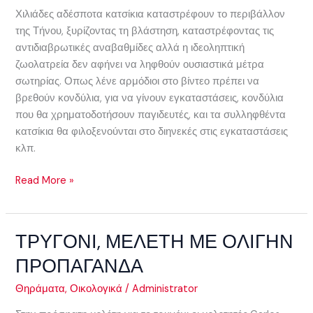
ΤΗΝΟ
Χιλιάδες αδέσποτα κατσίκια καταστρέφουν το περιβάλλον
της Τήνου, ξυρίζοντας τη βλάστηση, καταστρέφοντας τις
αντιδιαβρωτικές αναβαθμίδες αλλά η ιδεοληπτική
ζωολατρεία δεν αφήνει να ληφθούν ουσιαστικά μέτρα
σωτηρίας. Οπως λένε αρμόδιοι στο βίντεο πρέπει να
βρεθούν κονδύλια, για να γίνουν εγκαταστάσεις, κονδύλια
που θα χρηματοδοτήσουν παγιδευτές, και τα συλληφθέντα
κατσίκια θα φιλοξενούνται στο διηνεκές στις εγκαταστάσεις
κλπ.
Read More »
ΤΡΥΓΟΝΙ, ΜΕΛΕΤΗ ΜΕ ΟΛΙΓΗΝ
ΤΡΥΓΟΝΙ,
ΜΕΛΕΤΗ
ΠΡΟΠΑΓΑΝΔΑ
ΜΕ
ΟΛΙΓΗΝ
Θηράματα
,
Οικολογικά
/
Administrator
ΠΡΟΠΑΓΑΝΔΑ