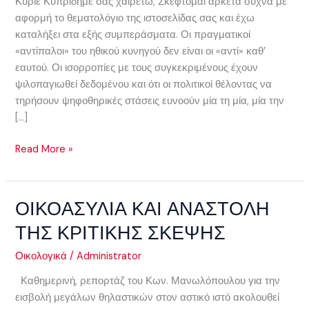
Κύριε Κυπρίδημε σας χαιρετώ, Σκέφτομαι αρκετά συχνά με
αφορμή το θεματολόγιο της ιστοσελίδας σας και έχω
καταλήξει στα εξής συμπεράσματα. Οι πραγματικοί
«αντίπαλοι» του ηθικού κυνηγού δεν είναι οι «αντί» καθ’
εαυτού. Οι ισορροπίες με τους συγκεκριμένους έχουν
ψιλοπαγιωθεί δεδομένου και ότι οι πολιτικοί θέλοντας να
τηρήσουν ψηφοθηρικές στάσεις ευνοούν μία τη μία, μία την
[…]
Read More »
ΟΙΚΟΑΣΥΛΙΑ ΚΑΙ ΑΝΑΣΤΟΛΗ
ΟΙΚΟΑΣΥΛΙΑ
ΚΑΙ
ΤΗΣ ΚΡΙΤΙΚΗΣ ΣΚΕΨΗΣ
ΑΝΑΣΤΟΛΗ
ΤΗΣ
Οικολογικά
/
Administrator
ΚΡΙΤΙΚΗΣ
Καθημερινή, ρεπορτάζ του Κων. Μανωλόπουλου για την
ΣΚΕΨΗΣ
εισβολή μεγάλων θηλαστικών στον αστικό ιστό ακολουθεί