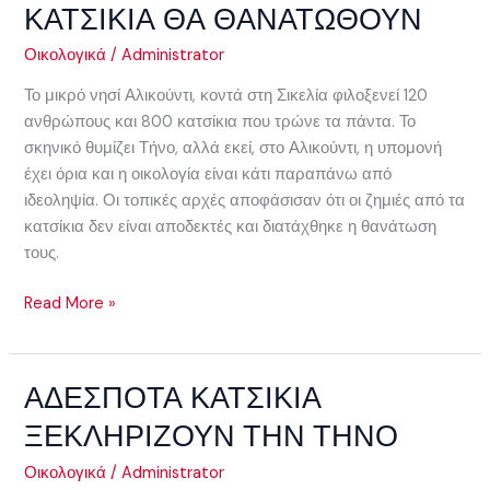
ΚΑΤΣΙΚΙΑ ΘΑ ΘΑΝΑΤΩΘΟΥΝ
ΤΑ
ΚΑΤΣΙΚΙΑ
Οικολογικά
/
Administrator
ΘΑ
Το μικρό νησί Αλικούντι, κοντά στη Σικελία φιλοξενεί 120
ΘΑΝΑΤΩΘΟΥΝ
ανθρώπους και 800 κατσίκια που τρώνε τα πάντα. Το
σκηνικό θυμίζει Τήνο, αλλά εκεί, στο Αλικούντι, η υπομονή
έχει όρια και η οικολογία είναι κάτι παραπάνω από
ιδεοληψία. Οι τοπικές αρχές αποφάσισαν ότι οι ζημιές από τα
κατσίκια δεν είναι αποδεκτές και διατάχθηκε η θανάτωση
τους.
Read More »
ΑΔΕΣΠΟΤΑ ΚΑΤΣΙΚΙΑ
ΑΔΕΣΠΟΤΑ
ΚΑΤΣΙΚΙΑ
ΞΕΚΛΗΡΙΖΟΥΝ ΤΗΝ ΤΗΝΟ
ΞΕΚΛΗΡΙΖΟΥΝ
ΤΗΝ
Οικολογικά
/
Administrator