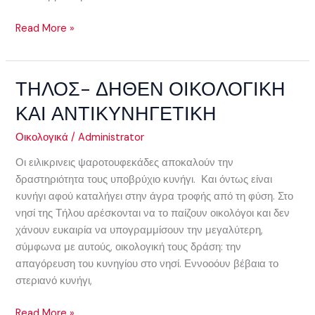
Read More »
ΤΗΛΟΣ- ΔΗΘΕΝ ΟΙΚΟΛΟΓΙΚΗ
ΤΗΛΟΣ-
ΔΗΘΕΝ
ΚΑΙ ΑΝΤΙΚΥΝΗΓΕΤΙΚΗ
ΟΙΚΟΛΟΓΙΚΗ
ΚΑΙ
Οικολογικά
/
Administrator
ΑΝΤΙΚΥΝΗΓΕΤΙΚΗ
Οι ειλικρινεις ψαροτουφεκάδες αποκαλούν την
δραστηριότητα τους υποβρύχιο κυνήγι. Και όντως είναι
κυνήγι αφού καταλήγει στην άγρα τροφής από τη φύση. Στο
νησί της Τήλου αρέσκονται να το παίζουν οικολόγοι και δεν
χάνουν ευκαιρία να υπογραμμίσουν την μεγαλύτερη,
σύμφωνα με αυτούς, οικολογική τους δράση: την
απαγόρευση του κυνηγίου στο νησί. Εννοοόυν βέβαια το
στεριανό κυνήγι,
Read More »