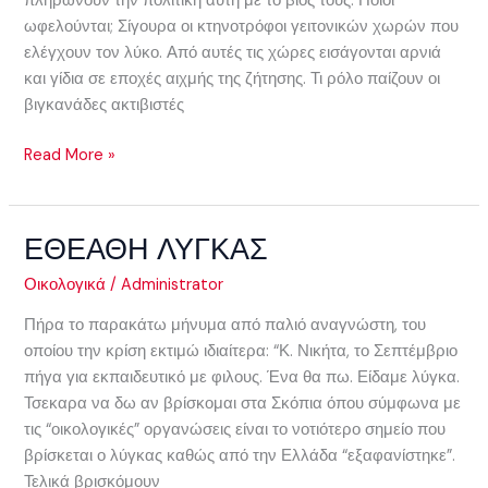
πληρώνουν την πολιτική αυτή με το βιος τους. Ποιοι
ωφελούνται; Σίγουρα οι κτηνοτρόφοι γειτονικών χωρών που
ελέγχουν τον λύκο. Από αυτές τις χώρες εισάγονται αρνιά
και γίδια σε εποχές αιχμής της ζήτησης. Τι ρόλο παίζουν οι
βιγκανάδες ακτιβιστές
Read More »
ΕΘΕΑΘΗ ΛΥΓΚΑΣ
ΕΘΕΑΘΗ
ΛΥΓΚΑΣ
Οικολογικά
/
Administrator
Πήρα το παρακάτω μήνυμα από παλιό αναγνώστη, του
οποίου την κρίση εκτιμώ ιδιαίτερα: “Κ. Νικήτα, το Σεπτέμβριο
πήγα για εκπαιδευτικό με φιλους. Ένα θα πω. Είδαμε λύγκα.
Τσεκαρα να δω αν βρίσκομαι στα Σκόπια όπου σύμφωνα με
τις “οικολογικές” οργανώσεις είναι το νοτιότερο σημείο που
βρίσκεται ο λύγκας καθώς από την Ελλάδα “εξαφανίστηκε”.
Τελικά βρισκόμουν