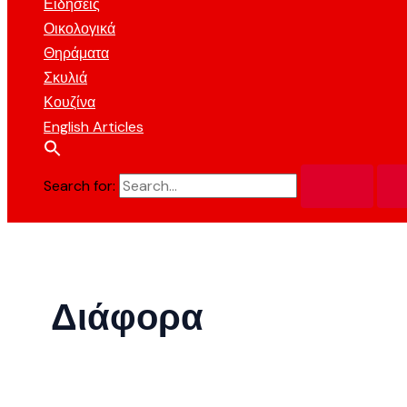
Ειδήσεις
Οικολογικά
Θηράματα
Σκυλιά
Κουζίνα
English Articles
Search for:
Διάφορα