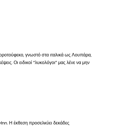
κοροτούφεκο, γνωστό στα ιταλικά ως Λουπάρα,
ψεις. Οι ειδικοί “λυκολόγοι” μας λένε να μην
yInn. Η έκθεση προσελκύει δεκάδες