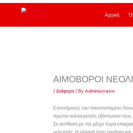
Skip
to
Αρχική
Ό
content
ΑΙΜΟΒΟΡΟΙ ΝΕΟΛΙ
/
Διάφορα
/ By
Administrator
Επιστήμονες του πανεπιστημίου Λουντ 
πρώτοι καλλιεργητές εξόντωσαν τους
Σε αντίθεση με την μέχρι τώρα επικρα
μελετητές. Η αλλαγή ήταν ραγδαία και 