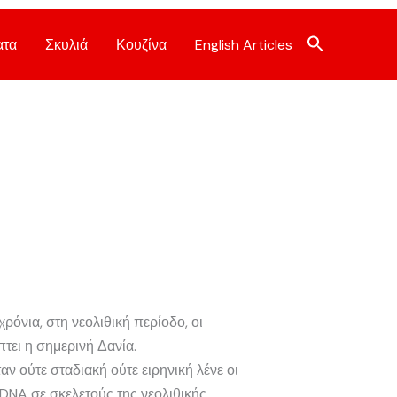
ατα
Σκυλιά
Κουζίνα
English Articles
όνια, στη νεολιθική περίοδο, οι
ει η σημερινή Δανία.
ν ούτε σταδιακή ούτε ειρηνική λένε οι
ς DNA σε σκελετούς της νεολιθικής