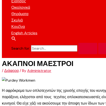
Ειδήσεις
Οικολογικά
Θηράματα
Σκυλιά
Κουζίνα
English Articles
Search for:
ΑΚΑΠΝΟΙ ΜΑΕΣΤΡΟΙ
/
Διάφορα
/ By
Administrator
Η αφρόκρεμα των οπλοτεχνιτών της χρυσής εποχής του κυνηγετι
παράξενο, ελάχιστοι από τους τεχνίτες οπλοκατεσκευαστές είνα
κυνηγοί; Θα είχε χάζι να ακούσουμε την άποψη των ίδιων των τ