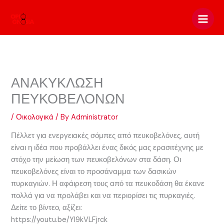
Skip
to
content
ΑΝΑΚΥΚΛΩΣΗ
ΠΕΥΚΟΒΕΛΟΝΩΝ
/
Οικολογικά
/ By
Administrator
Πέλλετ για ενεργειακές σόμπες από πευκοβελόνες, αυτή
είναι η ιδέα που προβάλλει ένας δικός μας ερασιτέχνης με
στόχο την μείωση των πευκοβελόνων στα δάση. Οι
πευκοβελόνες είναι το προσάναμμα των δασικών
πυρκαγιών. Η αφάιρεση τους από τα πευκοδάση θα έκανε
πολλά για να προλάβει και να περιορίσει τις πυρκαγιές.
Δείτε το βίντεο, αξίζει:
https://youtu.be/Yl9kVLFjrck