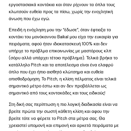
εργοστασιακά κοντάκια και όταν ρίχνουν τα όπλα τους
κλωτσούν ευθεία προς τα πίσω, χωρίς την ενοχλητική
άνωση που έχω εγώ.
Επειδή η ενόχληση μου την “έδωσε”, όταν έφτιαξα το
κοντάκι του μονόκαννου Baikal μου είχα την ευκαιρία για
πειράματα, αφού ήταν ιδιοκατασκευή 100% και δεν
υπήρχε το πρόβλμα επικοινωνίας με μαστόρους κλπ
(σόρυ αλλά υπάρχει τέτοιο πρόβλημα). Τελικά βρήκα το
κατάλληλο Pitch και τα αποτέλεσμα είναι ένα ελαφρύ
όπλο που έχει ήπιο αισθητό κλώτσημα και ευθεία
οπισθοδρόμηση. Το Pitch, η κλίση πέλματος είναι τελικά
σημαντικό μέτρο έστω και αν δεν προβάλλεται ως
σημαντικό από τους κοντακάδες και τους ειδικούς!
Στη δική σας περίπτωση η πιο λογική διαδικασία είναι να
βρείτε πρώτα την σωστή κάθετη κλίση και αφου την
βρείτε τότε να φέρετε το Pitch στα μέτρα σας. Θα
χρειαστεί υπομονή και επιμονή και αρκετά πειράματα με