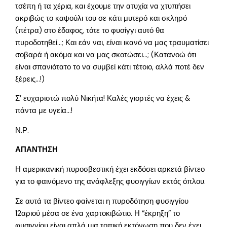
τσέπη ή τα χέρια, και έχουμε την ατυχία να χτυπήσει
ακριβώς το καψούλι του σε κάτι μυτερό και σκληρό
(πέτρα) στο έδαφος, τότε το φυσίγγι αυτό θα
πυροδοτηθεί…; Και εάν ναι, είναι ικανό να μας τραυματίσει
σοβαρά ή ακόμα και να μας σκοτώσει…; (Κατανοώ ότι
είναι σπανιότατο το να συμβεί κάτι τέτοιο, αλλά ποτέ δεν
ξέρεις…!)
Σ’ ευχαριστώ πολύ Νικήτα! Καλές γιορτές να έχεις &
πάντα με υγεία…!
Ν.Ρ.
ΑΠΑΝΤΗΣΗ
Η αμερικανική πυροσβεστική έχει εκδόσει αρκετά βίντεο
για το φαινόμενο της ανάφλεξης φυσιγγίων εκτός όπλου.
Σε αυτά τα βίντεο φαίνεται η πυροδότηση φυσιγγίου
12αριού μέσα σε ένα χαρτοκιβώτιο. Η “έκρηξη” το
φυσιγγίου είναι απλά μια τοπική εκτόνωση που δεν έχει