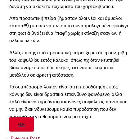
δύναμη να σκίσει τα τοιχώματα του χαρτοκιβωτίου.
Από προσωπική πείρα (ήμασταν όλοι νέοι και άμυαλοι
κάποτε!!!) μπορώ να πω ότι το συναρμολογημένο φυσίγγι
στη φωτιά βγάζει ένα “παφ” χωρίς εκτίναξη σκαγίων ή
άλλων υλικών.
Αλλά, επίσης από προσωπική πείρα, ξέρω ότι η συντριβή
του καψυλλίου εκτός κάλυκα, όπως πχ όταν κτυπηθεί
βίαια ανάμεσα σε δύο πέτρες, εκτινάσσει κομμάτια
μετάλλου σε αρκετή απόσταση.
Το συμπέρασμα λοιπόν είναι ότι η πυροδότηση εκτός
κάννης δεν είναι δραστικά επικίνδυνο φαινόμενο, αλλά
καλό είναι να τηρούνται οι κανόνες ασφαλείας πάντα και
να μην διακινδυνεύουμε καμία πυροδότηση που δεν
προορίζεται για θήραμα ή νόμιμο στόχο.
PDF
←
Previous Post