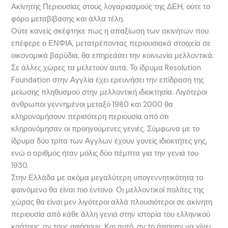
Ακίνητης Περιουσίας στους λογαριασμούς της ΔΕΗ, ούτε το
φόρο μεταβίβασης και άλλα τέλη.
Ούτε κανείς σκέφτηκε πως η απαξίωση των ακινήτων που
επέφερε ο ΕΝΦΙΑ, μετατρέποντας περιουσιακά στοιχεία σε
οικονομικά βαρύδια, θα επηρεάσει την κοινωνία μελλοντικά.
Σε άλλες χώρες τα μελετούν αυτά. Το ίδρυμα Resolution
Foundation στην Αγγλία έχει ερευνήσει την επίδραση της
μείωσης πληθυσμού στην μελλοντική ιδιοκτησία. Λιγότεροι
άνθρωποι γεννημένοι μεταξύ 1980 και 2000 θα
κληρονομήσουν περισότερη περιουσία από ότι
κληρονόμησαν οι προηγούμενες γενιές. Σύμφωνα με το
ίδρυμα δύο τρίτα των Αγγλων έχουν γονείς ιδιοκτήτες γης,
ενώ ο αριθμός ήταν μόλις δύο πέμπτα για την γενιά του
1930.
Στην Ελλάδα με ακόμα μεγαλύτερη υπογεννητικότητα το
φαινόμενο θα είναι πιο έντονο. Οι μελλοντικοί πολίτες της
χώρας θα είναι μεν λιγότεροι αλλά πλουσιότεροι σε ακίνητη
περιουσία από κάθε άλλη γενιά στην ιστορία του ελληνικού
κράτους, αν τους αφήσουν. Και αυτό, αν το άφηναν να γίνει,