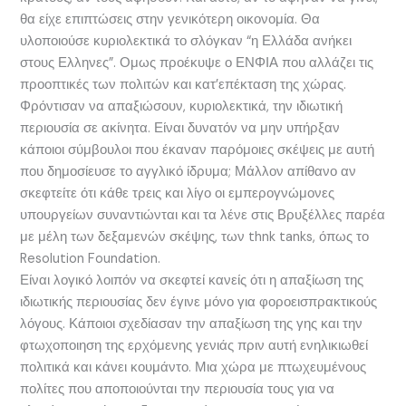
θα είχε επιπτώσεις στην γενικότερη οικονομία. Θα
υλοποιούσε κυριολεκτικά το σλόγκαν “η Ελλάδα ανήκει
στους Ελληνες”. Ομως προέκυψε ο ΕΝΦΙΑ που αλλάζει τις
προοπτικές των πολιτών και κατ’επέκταση της χώρας.
Φρόντισαν να απαξιώσουν, κυριολεκτικά, την ιδιωτική
περιουσία σε ακίνητα. Είναι δυνατόν να μην υπήρξαν
κάποιοι σύμβουλοι που έκαναν παρόμοιες σκέψεις με αυτή
που δημοσίευσε το αγγλικό ίδρυμα; Μάλλον απίθανο αν
σκεφτείτε ότι κάθε τρεις και λίγο οι εμπερογνώμονες
υπουργείων συναντιώνται και τα λένε στις Βρυξέλλες παρέα
με μέλη των δεξαμενών σκέψης, των thnk tanks, όπως το
Resolution Foundation.
Είναι λογικό λοιπόν να σκεφτεί κανείς ότι η απαξίωση της
ιδιωτικής περιουσίας δεν έγινε μόνο για φοροεισπρακτικούς
λόγους. Κάποιοι σχεδίασαν την απαξίωση της γης και την
φτωχοποιηση της ερχόμενης γενιάς πριν αυτή ενηλικιωθεί
πολιτικά και κάνει κουμάντο. Μια χώρα με πτωχευμένους
πολίτες που αποποιούνται την περιουσία τους για να