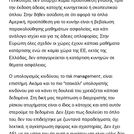
Γενικότερα, δεν υπάρχει καμία προϋπόθεση γνώσης πριν
την έκδοση άδειας κατοχής κυνηγετικού ή σκοπευτικού
όπλου. Στην δήθεν ασύδοτη σε ότι αφορά τα όπλα
Αμερική, προϋπόθεση για το κυνήγι είναι η βεβαίωση
παρακολούθησης μαθημάτων ασφαλείας, και κάτι
ανάλογο ισχύει και για τις άδειες οπλοφορίας. Στην
Ευρώπη όλες σχεδόν οι χώρες έχουν κάποια μαθήματα
κατάρτισης ενώ σε καμία χώρα της ΕΕ, εκτός της
Ελλάδας, δεν απαγορεύεται η κατάρτιση κυνηγών σε
θέματα ασφάλειας.
Ο υπολογισμός κινδύνου, το risk management, είναι
επιστήμη. Ακόμα και το πιο “τσακάλι” υπολογιστής
κινδύνου για να κάνει τη δουλειά του χρειάζεται κάποια
δεδομένα. Στη δική μας περίπτωση ο διαχειριστής του
ρίσκου ατυχήματος είναι ο ίδιος ο κάτοχος και από αυτόν
στερούμε τα δεδομένα. Δεν ξέρει πως δουλεύει το όπλο
του, δεν του επιδείχτηκε με ζωντανά παραδείγματα, όχι
λεκτικά, η αγκίστρωση σφύρας και σχαστηρίας. Δεν έχει
ΔΕΙ, με τα μάτια του ότι αυτή η αγκίστρωση είναι μόλις δύο