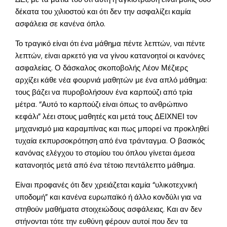
δέκατα του χιλιοστού και ότι δεν την ασφαλίζει καμία
ασφάλεια σε κανένα όπλο.
Το τραγικό είναι ότι ένα μάθημα πέντε λεπτών, ναι πέντε
λεπτών, είναι αρκετό για να γίνου κατανοητοί οι κανόνες
ασφαλείας. Ο δάσκαλος σκοποβολής Λέον Μέζιερς
αρχίζει κάθε νέα φουρνιά μαθητών με ένα απλό μάθημα:
τους βάζει να πυροβολήσουν ένα καρπούζι από τρία
μέτρα. “Αυτό το καρπούζι είναι όπως το ανθρώπινο
κεφάλι” λέει στους μαθητές και μετά τους ΔΕΙΧΝΕΙ τον
μηχανισμό μια καραμπίνας και πως μπορεί να προκληθεί
τυχαία εκπυρσοκρότηση από ένα τράνταγμα. Ο βασικός
κανόνας ελέγχου το στομίου του όπλου γίνεται άμεσα
κατανοητός μετά από ένα τέτοιο πεντάλεπτο μάθημα.
Είναι προφανές ότι δεν χρειάζεται καμία “υλικοτεχνική
υποδομή” και κανένα ευρωπαϊκό ή άλλο κονδύλι για να
στηθούν μαθήματα στοιχειώδους ασφάλειας. Και αν δεν
στήνονται τότε την ευθύνη φέρουν αυτοί που δεν τα