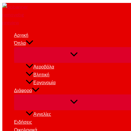
Skip
Search
to
for:
content
Αρχική
Όπλα
Αεροβόλα
Βλητική
Εργονομία
Διάφορα
Αγγελίες
Ειδήσεις
Οικολογικά