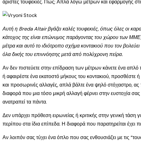
άριστες τουφεκιές. Πως; Απλά λόγω μέτρων και εφαρμογής σ
Αυτή η Breda Altair βγάζει καλές τουφεκιές, όπως όλες οι καρ
κάτοχος της είναι επώνυμος παράγοντας του χώρου των ΜΜΕ, 
μέτρα και αυτό το ιδιότροπο σχήμα κοντακιού που τον βολεύει
όλα δικής του επιννόησης μετά από πολύχρονη πείρα.
Αν δεν πιστεύετε στην επίδραση των μέτρων κάνετε ένα απλό π
ή αφαιρέστε ένα εκατοστό μήκους του κοντακιού, προσθέστε ή α
και προσωρινές αλλαγές, απλά βάλτε ένα ψηλό στόχαστρο, ας π
διαφορά που μια τόσο μικρή αλλαγή φέρνει στην ευστοχία σας
ανατραπεί τα πάντα.
Δεν υπάρχει πρόθεση ειρωνείας ή κριτικής στην γενική τάση γ
περίπου στα ίδια επίπεδα. Η διαφορά που παρατηρείται έχει 
Αν λοιπόν σας τύχει ένα όπλο που σας ενθουσιάζει με τις “τουφ