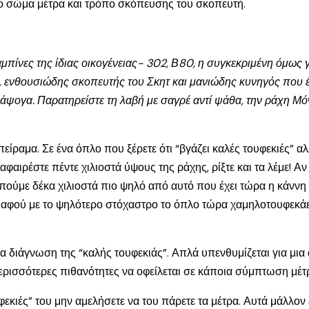
το σώμα μέτρα και τρόπο σκόπευσης του σκοπευτή.
αμπίνες της ίδιας οικογένειας- 302, Β80, η συγκεκριμένη όμως γ
ενθουσιώδης σκοπευτής του Σκητ και μανιώδης κυνηγός που έψ
 άψογα. Παρατηρείστε τη λαβή με σαγρέ αντί ψάθα, την ράχη Μό
είραμα. Σε ένα όπλο που ξέρετε ότι “βγάζει καλές τουφεκιές” 
φαιρέστε πέντε χιλιοστά ύψους της ράχης, ρίξτε και τα λέμε! Αν
ούμε δέκα χιλιοστά πιο ψηλό από αυτό που έχει τώρα η κάννη σα
 αφού με το ψηλότερο στόχαστρο το όπλο τώρα χαμηλοτουφεκάει.
ια διάγνωση της “καλής τουφεκιάς”. Απλά υπενθυμίζεται για μια
περισσότερες πιθανότητες να οφείλεται σε κάποια σύμπτωση μέ
εκιές” του μην αμελήσετε να του πάρετε τα μέτρα. Αυτά μάλλον ε