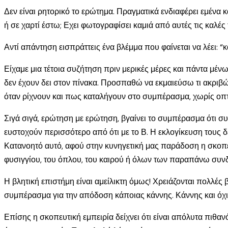
Δεν είναι ρητορικό το ερώτημα. Πραγματικά ενδιαφέρει εμένα κ
ή σε χαρτί έστω; Εχει φωτογραφίσει καμιά από αυτές τις καλές 
Αντί απάντηση εισπράττεις ένα βλέμμα που φαίνεται να λέει: “
Είχαμε μια τέτοια συζήτηση πριν μερικές μέρες και πάντα μέν
δεν έχουν δει στον πίνακα. Προσπαθώ να εκμαιεύσω τι ακριβώ
όταν ρίχνουν και πως καταλήγουν στο συμπέρασμα, χωρίς οπτικ
Σιγά σιγά, ερώτηση με ερώτηση, βγαίνει το συμπέρασμα ότι σ
ευστοχούν περισσότερο από ότι με το Β. Η εκλογίκευση τους 
Κατανοητό αυτό, αφού στην κυνηγετική μας παράδοση η σκοπε
φυσιγγίου, του όπλου, του καιρού ή όλων των παραπάνω συ
Η βλητική επιστήμη είναι αμείλικτη όμως! Χρειάζονται πολλές 
συμπέρασμα για την απόδοση κάποιας κάννης. Κάννης και όχι 
Επίσης η σκοπευτική εμπειρία δείχνει ότι είναι απόλυτα πιθαν