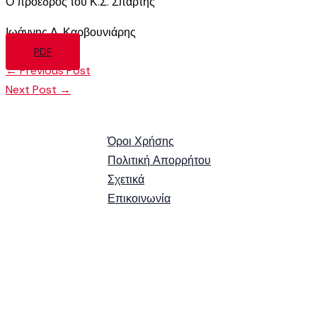
Ο πρόεδρος του Κ.Σ. Σπάρτης
Ιωάννης Λ. Καρβουνιάρης
PDF
←
Previous Post
Next Post
→
Όροι Χρήσης
Πολιτική Απορρήτου
Σχετικά
Επικοινωνία