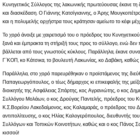
Κυνηγετικός Σύλλογος της λακωνικής πρωτεύουσας έκανε τη 
και διασκέδαση. Ο Γιάννης Κατσίγιαννης, ο Άρης Μουγκοπέτ
και η πολυμελής ορχήστρα τους κράτησαν αμείωτο το κέφι μέχ
Το χορό άνοιξε με χαιρετισμό του ο πρόεδρος του Κυνηγετικ
ξανά και έμπρακτα τη στήριξή τους προς το σύλλογο, ενώ δεν 
βάλλεται από τους γνωστούς κύκλους. Παράλληλα, έκανε συνο
Γ΄ΚΟΠ, κο Κάτσικα, το βουλευτή Λακωνίας, κο Δαβάκη, καθώς 
Παράλληλα, στο χορό παρευρέθηκαν ο προϊστάμενος της διεύ
Παπαγεωργόπουλος, ο τέως δήμαρχος κι επικεφαλής της μείζο
διοικητής της Ασφάλειας Σπάρτης, κος Αγρανιώτης, ο κος Δημ
Συλλόγου Μολάων, ο κος Δρούγας Παντελής, πρόεδρος του Κυ
Κ.Σ.Βορείου Λακεδαίμονος, κος Καλαμαράς, ο πρόεδρος του 
αντιπολίτευσης, ο κος Ηλίας Καλογερόπουλος, διευθυντής του
Συλλόγων και Τοπικών Κοινοτήτων, καθώς και ο κος Πάνος Σ
κισσού!