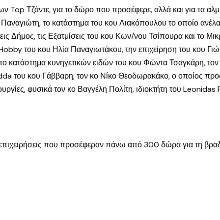
των Top Τζάντε, για το δώρο που προσέφερε, αλλά και για τα 
ύ Παναγιώτη, το κατάστημα του κου Λιακόπουλου το οποίο ανέλ
ς Δήμος, τις Εξατμίσεις του κου Κων/νου Τσίπουρα και το Μι
ο Hobby του κου Ηλία Παναγιωτάκου, την επιχείρηση του κου Γι
το κατάστημα κυνηγετικών ειδών του κου Φώντα Τσαγκάρη, τον κ
dda του κου Γάββαρη, τον κο Νίκο Θεοδωρακάκο, ο οποίος πρ
υργίες, φυσικά τον κο Βαγγέλη Πολίτη, ιδιοκτήτη του Leonidas 
τις επιχειρήσεις που προσέφεραν πάνω από 300 δώρα για τη βρα