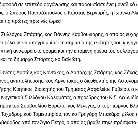
διαφορά σε επίπεδο οργάνωσης και παρουσίασε ένα μοναδικό s
ρος, ο Σπύρος Πανταζόπουλος ο Κώστας Βεργυρής, η Ιωάννα Αλ
ρι τις πρώτες πρωινές ώρες!
ού Συλλόγου Σπάρτης, κος Γιάννης Καρβουνιάρης, ο οποίος ευχ
παρέλειψε να υπογραμμίσει τη σημασία της ενότητας του κυνηγε
πτική αναφορά στο όραμα και την επόμενη ημέρα του συλλόγου.
και το δήμαρχο Σπάρτης, κο Βαλιώτη.
θυνσης Δασών, κος Κοντάκος, ο Δασάρχης Σπάρτης, κος Ζάκας,
νος αντιπολίτευσης, κος Αργειτακος ο διευθυντής της Αστυνο
ήτρης Κρητικός, διοικητής του Τμήματος Ασφαλείας Γυθείου, ο 
νηγετικού Συλλόγου Καλαμάτας, ο πρόεδρος του Κ.Σ. Λεωνιδίο
Δημοτικού Συμβουλίου Ευρώτα, κος Μένεγας, ο κος Γιώργος Βλ
 Ταχυδρομικού Ταμιευτηρίου, τον κο Γρηγόρη Μπακάρα, μέλος τ
αβούρδος από τον Άγιο Πέτρο, ο οποίος βραβεύτηκε πρόσφατα 