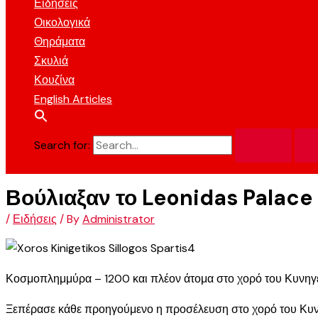
Ειδήσεις
Οικολογικά
Θηράματα
Σκυλιά
Κουζίνα
English Articles
Search for:
Βούλιαξαν το Leonidas Palace 
/
Ειδήσεις
/ By
Administrator
Κοσμοπλημμύρα – 1200 και πλέον άτομα στο χορό του Κυνηγ
Ξεπέρασε κάθε προηγούμενο η προσέλευση στο χορό του Κυνη