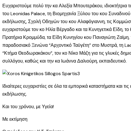
Ευχαριστούμε πολύ την κα Αλεξία Μπουτεράκου, ιδιοκτήτρια 
του Leonidas Palace, τη Βιομηχανία Ξύλου του κου Συναδινο
εκδήλωσης, Σχολή Οδηγών του κου Αλαφόγιαννη, τις Κομμώσει
ευχαριστούμε τον κο Ηλία Βέργαδο και τα Κυνηγετικά Είδη, τ
Πρατήρια Κρομμύδα, τα Είδη Κυνηγίου κου Παναγιώτη Ζαϊμη, 
παραδοσιακό Ξενώνα “Αρχοντικό Ταϋγέτη” στο Μυστρά, τη La
“Κτήμα Θεοδωρακάκου”, τον κο Νίκο Μάζη για τις γλυκές δημιο
συλλόγου, καθώς και την κα Ιωάννα Δαλιούρη, εκπαιδευτικό.
Ιδιαίτερες ευχαριστίες σε όλα τα εμπορικά καταστήματα και 
εκδήλωσης.
Και του χρόνου, με Υγεία!
Με εκτίμηση