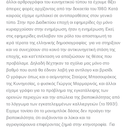
άλλοι αρθρογράφοι του κυνηγετικού τύπου τα έχουμε θίξει
άπειρες φορές αρχίζοντας από την δεκαετία του 1980. Κατά
καιρούς είχαμε εμπλακεί σε αντιπαραθέσεις στον γενικό
τύπο. Στην προ Διαδικτύου εποχή οι εφημερίδες όχι μόνο
κυριαρχούσαν στην ενημέρωση, ήταν η ενημέρωση. Εκεί,
στις εφημερίδες ανέλαβαν τον ρόλο του αποστομωτή τα
ιερά τέρατα της ελληνικής δημοσιογραφίας για να στηρίξουν
και να συνεχίσουν στο κοινό την αντικυνηγετική στάση της
εποχής, και κατ’επέκταση να απαξιώσουν τις θέσεις που
προβάλαμε. Δηλαδή δέχτηκαν τα σχόλια μας μόνο στο
βαθμό που αυτά θα έδιναν λαβή για αντίλογο και βρισίδι.
Ο γράφων όπως και ο αείμνηστος Σταύρος Μπασουράκος
της Κυνηγεσίας, ο φυσικός Γιώργος Μαρμαρινός, και άλλοι
είχαμε γράψει για το πρόβλημα της εγκατάλειψης των
ορεινών περιοχών και την απώλεια της βιοποικιλότητας από
το λόγγωμα των εγκατελειμμένων καλλιεργειών (το 1993!).
Ειχαμε τονίσει ότι το μονομπλόκ δάσος δεν προάγει την
βιοποικιλότητα, ότι αυξάνονται οι λύκοι και τα
αγριογούρουνα επιφέροντας ζημιά στην κτηνοτροφία. Για