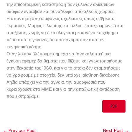
την επιδοτούμενη καταστροφή των ξύλινων αλιευτικών
σκαφών έγραψαν και συνάδελφοι από άλλους χώρους.
Η απάντηση από επιφανείς σχολιαστές όπως ο Φρέντυ
Γερμανός, Μάριος Πλωρίτης και άλλοι έσταζε ειρωνεία και
απαξίωση, χωρίς να δικαιολογείται με κανένα επιχείρημα
πέρα από το γεγονός ότι προερχόμασταν από τον
κυνηγετικό κόσμο.
Οταν λοιπόν βλέπουμε σήμερα να “ανακαλύπτει” μια
έγκυρη εφημερίδα θέματα που θίξαμε και γνωστοποιήσαμε
στην δεκαετία του 1980, και για τα οποία δεν σταματήσαμε
να γράφουμε με στοιχεία, δεν υπάρχει αίσθηση δικαίωσης.
Αηδία υπάρχει για την άγνοια, την αμορφωσιά που
κυριαρχούσε στα ΜΜΕ και για την απαξιωτική αντίδραση
που εισπράξαμε.
PDF
←
Previous Post
Next Post
→