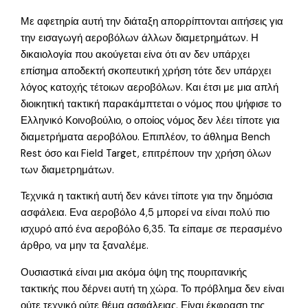
Με αφετηρία αυτή την διάταξη απορρίπτονται αιτήσεις για
την εισαγωγή αεροβόλων άλλων διαμετρημάτων. Η
δικαιολογία που ακούγεται είνα ότι αν δεν υπάρχει
επίσημα αποδεκτή σκοπευτική χρήση τότε δεν υπάρχει
λόγος κατοχής τέτοιων αεροβόλων. Και έτσι με μια απλή
διοικητική τακτική παρακάμπτεται ο νόμος που ψήφισε το
Ελληνικό Κοινοβούλιο, ο οποίος νόμος δεν λέει τίποτε για
διαμετρήματα αεροβόλου. Επιπλέον, το άθλημα Bench
Rest όσο και Field Target, επιτρέπουν την χρήση όλων
των διαμετρημάτων.
Τεχνικά η τακτική αυτή δεν κάνει τίποτε για την δημόσια
ασφάλεια. Ενα αεροβόλο 4,5 μπορεί να είναι πολύ πιο
ισχυρό από ένα αεροβόλο 6,35. Τα είπαμε σε περασμένο
άρθρο, να μην τα ξαναλέμε.
Ουσιαστικά είναι μια ακόμα όψη της πουριτανικής
τακτικής που δέρνει αυτή τη χώρα. Το πρόβλημα δεν είναι
ούτε τεχνικό ούτε θέμα ασφάλειας. Είναι έκφραση της