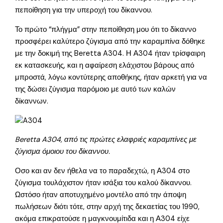
πεποίθηση για την υπεροχή του δίκαννου.
Το πρώτο “πλήγμα” στην πεποίθηση μου ότι το δίκαννο
προσφέρει καλύτερο ζύγισμα από την καραμπίνα δόθηκε
με την δοκιμή της Beretta A304. Η Α304 ήταν τρίσφαιρη
εκ κατασκευής, και η αφαίρεση ελάχιστου βάρους από
μπροστά, λόγω κοντύτερης αποθήκης, ήταν αρκετή για να
της δώσει ζύγισμα παρόμοιο με αυτό των καλών
δίκαννων.
Beretta A304, από τις πρώτες ελαφριές καραμπίνες με
ζύγισμα όμοιου του δίκαννου.
Οσο και αν δεν ήθελα να το παραδεχτώ, η Α304 στο
ζύγισμα τουλάχιστον ήταν ισάξια του καλού δίκαννου.
Ωστόσο ήταν αποτυχημένο μοντέλο από την άποψη
πωλήσεων διότι τότε, στην αρχή της δεκαετίας του 1990,
ακόμα επικρατούσε η μαγκνουμίτιδα και η Α304 είχε