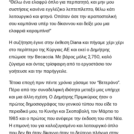
“Θέλω ένα ελαφρύ όπλο για περπατητό, και μην μου
συστήσεις κανένα εγγλέζικο λεπτεπίλεπτο, θέλω κάτι
λειτουργικό και φτηνό. Οπόταν άσε την ιεραποστολική
σου καμπάνια υπέρ του δίκαννου και δείξε μου μια
ελαφριά καραμπίνα!”
Η συζήτηση έγινε στην έκθεση Diana και πήγαμε χέρι χέρι
στο περίπτερο της Κύργιας ΑΕ και εκεί ο Δημήτρης
επώμισε την Becaccia. Με βάρος μόλις 2,750, καλό
ζύγισμα και όντας τρίσφαιρη από το εργοστάσιο τον
γοήτευσε και την παρήγγειλε.
Τέτοια εποχή πριν πέντε χρόνια χάσαμε τον “Βετεράνο”.
Πέρα από την συναδελφική ιδιότητα μεταξύ μας υπήρχε
και μια άλλη σχέση. Ο Δημήτρης Πριμικύριος ήταν ο
πρώτος δημοσιογράφος του γενικού τύπου που είδε το
περιοδικό μου, το Κυνήγι και Σκοποβολή, τον Μάρτιο το
1985 και ο πρώτος που ανέφερε την έκδοση του στα Νέα.
Η επιμονή του για καλοζυγισμένο και λειτουργικό όπλο
που δεν θα ήταν δίκαννο ήταν το δεύτερο πλήγμα στην