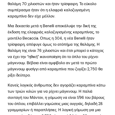
θαλάμη 70 χιλιοστών και ήταν τρίσφαιρη. Το εύκολο
συμπέρασμα ήταν ότι η ελαφριά καλοζυγισμένη
καραμπίνα δεν είχε μέλλον.
Μια δεκαετία μετά η Benelli αποκάλυψε την δική της
έκδοση της ελαφριάς καλοζυγισμένης καραμπίνας, το
μοντέλο Becaccia. Οπως η 304, η νέα Benelli ήταν
τρίσφαιρη, απέφυγε όμως το ατόπήμα της θαλάμης. Η
θαλάμη της είναι 76 χιλιοστών και έτσι μπορεί ο κάτοχος
να έχει την “ηθική” ικανοποίηση ότι το όπλο του ρίχνει
μάγκνουμ. Βέβαια είναι αμφίβολο αν μετά το πρώτο
μάγκνουμ φυσίγγι από καραμπίνα που ζυγίζει 2,750 θα
ρίξει δεύτερο.
Κανείς λογικός άνθρωπος δεν αγοράζει καραμπίνα κάτω
των τριών κιλών για να ρίχνει μάγκνουμ. Η παλιά
συνταγή του Μάντον, η γόμωση να είναι 1/96 του βάρους
του όπλου, επιβάλλει γομώσεις μιας ουγγιάς, δηλαδή 28
γραμμαρίων ή παραπλήσιες. Η λογική γόμωση για μια