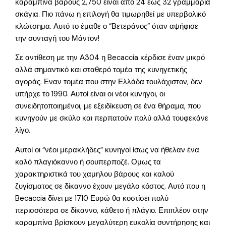
καραμπίνα βάρους 2,750 είναι από 24 έως 32 γραμμάρια
σκάγια. Πιο πάνω η επιλογή θα τιμωρηθεί με υπερβολικό
κλώτσημα. Αυτό το έμαθε ο “Βετεράνος” όταν αψήφισε
την συνταγή του Μάντον!
Σε αντίθεση με την Α304 η Becaccia κέρδισε έναν μικρό
αλλά σημαντικό και σταθερό τομέα της κυνηγετικής
αγοράς. Εναν τομέα που στην Ελλάδα τουλάχιστον, δεν
υπήρχε το 1990. Αυτοί είναι οι νέοι κυνηγοι, οι
συνειδητοποιημένοι, με εξειδίκευση σε ένα θήραμα, που
κυνηγούν με σκύλο και περπατούν πολύ αλλά τουφεκάνε
λίγο.
Αυτοί οι “νέοι μερακλήδες” κυνηγοί ίσως να ήθελαν ένα
καλό πλαγιόκαννο ή σουπερποζέ. Ομως τα
χαρακτηριστικά του χαμηλου βάρους και καλού
ζυγίσματος σε δίκαννο έχουν μεγάλο κόστος. Αυτό που η
Becaccia δίνει με 1710 Ευρώ θα κοστίσει πολύ
περισσότερα σε δίκαννο, κάθετο ή πλάγιο. Επιπλέον στην
καραμπίνα βρίσκουν μεγαλύτερη ευκολία συντήρησης και