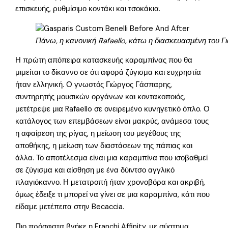
επισκευής, ρυθμίσιμο κοντάκι και τσοκάκια.
Πάνω, η κανονική Rafaello, κάτω η διασκευασμένη του Γ
Η πρώτη απόπειρα κατασκευής καραμπίνας που θα
μιμείται το δίκαννο σε ότι αφορά ζύγισμα και ευχρηστία
ήταν ελληνική. Ο γνωστός Γιώργος Γάσπαρης,
συντηρητής μουσικών οργάνων και κοντακοποιός,
μετέτρεψε μια Rafaello σε ονειρεμένο κυνηγετικό όπλο. Ο
κατάλογος των επεμβάσεων είναι μακρύς, ανάμεσα τους
η αφαίρεση της ρίγας, η μείωση του μεγέθους της
αποθήκης, η μείωση των διαστάσεων της πάπιας και
άλλα. Το αποτέλεσμα είναι μια καραμπίνα που ισοβαθμεί
σε ζύγισμα και αίσθηση με ένα δύιντσο αγγλικό
πλαγιόκαννο. Η μετατροπή ήταν χρονοβόρα και ακριβή,
όμως έδειξε τι μπορεί να γίνει σε μια καραμπίνα, κάτι που
είδαμε μετέπειτα στην Becaccia.
Πιο πρόσφατα βγήκε η Franchi Affinity, με σύστημα