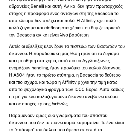
αδρανείας Benelli και αυτή. Αν και δεν ήταν πρωταρχικός
στόχος η προσφορά ενός ανταγωνιστή της Becaccia το
αποτέλεσμα δεν απέχει και πολύ. Η Affinity έχει πολύ
καλό ζυγισμα και αίσθηση στα χέρια που θυμίζει αρκετά
την Becaccia αν και είναι λίγο βαρύτερη.
Αυτές οι εξελίξεις κλονίζουν τα πιστεύω των θιασωτών του
δίκαννου. Η παραδοσιακή μας θέση ήταν ότι το ζύγισμα
και η αίσθηση στα χέρια, αυτό που οι Αγγλοσξωνες
ονομάζουν handling, ήταν προνόμια του καλού δίκαννου.
Η Α304 ήταν το πρώτο κτύπημα, η Becaccia το δεύτερο
και πιο ισχυρο, και τώρα η Affinity ρίχνει την τιμή κάτω
από το ψυχολογικό φράγμα των 1000 Ευρώ. Αυτά καθώς
η τιμή για ένα καλοζυγισμένο δίκαννο ανεβαίνει ακόμα
και σε εποχές κρίσης διεθνώς.
Παραμένουν όμως δύο γνωρίσματα του σπαστού
δίκαννου που δεν τα πιάνει καμιά καραμπίνα. Το ένα είναι
το “σπάσιμο” του όπλου που άμεσα αποσπά τα