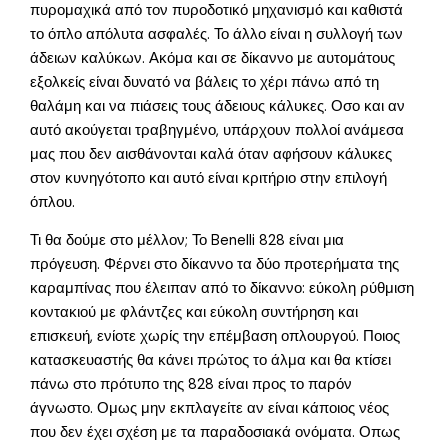
πυρομαχικά από τον πυροδοτικό μηχανισμό και καθιστά
το όπλο απόλυτα ασφαλές. Το άλλο είναι η συλλογή των
άδειων καλύκων. Ακόμα και σε δίκαννο με αυτομάτους
εξολκείς είναι δυνατό να βάλεις το χέρι πάνω από τη
θαλάμη και να πιάσεις τους άδειους κάλυκες. Οσο και αν
αυτό ακούγεται τραβηγμένο, υπάρχουν πολλοί ανάμεσα
μας που δεν αισθάνονται καλά όταν αφήσουν κάλυκες
στον κυνηγότοπο και αυτό είναι κριτήριο στην επιλογή
όπλου.
Τι θα δούμε στο μέλλον; Το Benelli 828 είναι μια
πρόγευση. Φέρνει στο δίκαννο τα δύο προτερήματα της
καραμπίνας που έλειπαν από το δίκαννο: εύκολη ρύθμιση
κοντακιού με φλάντζες και εύκολη συντήρηση και
επισκευή, ενίοτε χωρίς την επέμβαση οπλουργού. Ποιος
κατασκευαστής θα κάνει πρώτος το άλμα και θα κτίσει
πάνω στο πρότυπο της 828 είναι προς το παρόν
άγνωστο. Ομως μην εκπλαγείτε αν είναι κάποιος νέος
που δεν έχει σχέση με τα παραδοσιακά ονόματα. Οπως