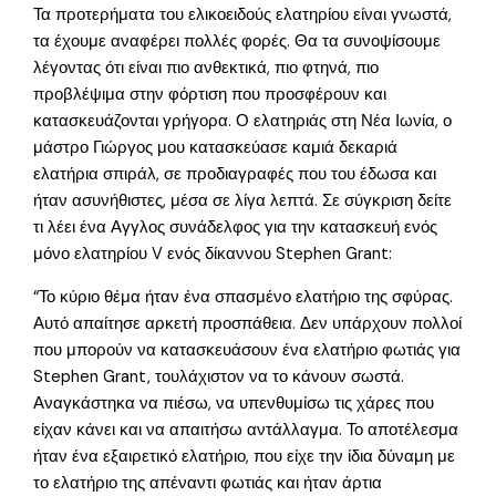
Τα προτερήματα του ελικοειδούς ελατηρίου είναι γνωστά,
τα έχουμε αναφέρει πολλές φορές. Θα τα συνοψίσουμε
λέγοντας ότι είναι πιο ανθεκτικά, πιο φτηνά, πιο
προβλέψιμα στην φόρτιση που προσφέρουν και
κατασκευάζονται γρήγορα. Ο ελατηριάς στη Νέα Ιωνία, ο
μάστρο Γιώργος μου κατασκεύασε καμιά δεκαριά
ελατήρια σπιράλ, σε προδιαγραφές που του έδωσα και
ήταν ασυνήθιστες, μέσα σε λίγα λεπτά. Σε σύγκριση δείτε
τι λέει ένα Αγγλος συνάδελφος για την κατασκευή ενός
μόνο ελατηρίου V ενός δίκαννου Stephen Grant:
“Το κύριο θέμα ήταν ένα σπασμένο ελατήριο της σφύρας.
Αυτό απαίτησε αρκετή προσπάθεια. Δεν υπάρχουν πολλοί
που μπορούν να κατασκευάσουν ένα ελατήριο φωτιάς για
Stephen Grant, τουλάχιστον να το κάνουν σωστά.
Αναγκάστηκα να πιέσω, να υπενθυμίσω τις χάρες που
είχαν κάνει και να απαιτήσω αντάλλαγμα. Το αποτέλεσμα
ήταν ένα εξαιρετικό ελατήριο, που είχε την ίδια δύναμη με
το ελατήριο της απέναντι φωτιάς και ήταν άρτια