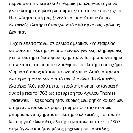
περνά από την κατάλληλη θερμική επεξεργασία για να
γίνει ελατήριο, δηλαδή να συμπιέζεται και να επανέρχεται.
Η απλότητα αυτή μας ξεγελά και υποθέτουμε ότι το
ελικοειδές ελατήριο ήταν γνωστό από αρχαίους χρόνους.
Δεν ήταν!
Τυχαία έπεσα πάνω σε σελίδα αμερικανικής εταιρείας
κατασκευής ελατηρίων όπου δίνουν γενικές πληροφορίες
για τα ελατήρια διαφόρων σχημάτων. Τα πρώτα ελατήρια
ήταν λάμες, και μετά ακολούθησαν τα ελατήρια σε σχήμα
V, ή μασιά όπως κάποτε τα ονομάζουμε. Αυτά τα πρώτα
ελατήρια ήταν γνωστά από τον 14 αιώνα. Το ελικοειδές
ελατήριο ήλθε πολύ μετά, η πρώτη επίσημη καταγραφή
αναφέρεται το 1763 ως εφεύρεση του Αγγλου Thomas
Tradewell. Η εφεύρεση ήταν κυρίως θεωρητική καθώς δεν
υπήρχαν ατσάλια σε μορφή σύρματος από τα οποία
μπορούσε να σχηματιστεί ελατήριο ελικοειδές. Το πρώτο
λειτουργικό ελικοειδές ελατήριο κατασκευάστηκε το 1857
στην Αγγλία και ήταν μέρος μηχανισμού καρέκλας