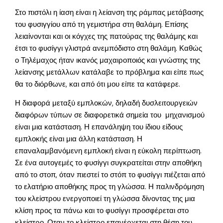
Στο πιστόλι η ίαση είναι η λείανση της ράμπας μετάβασης
του φυσιγγίου από τη γεμιστήρα στη θαλάμη. Επίσης
λειαίνονται και οι κόγχες της πατούρας της θαλάμης και
έτσι το φυσίγγι γλιστρά ανεμπόδιστο στη θαλάμη. Καθώς
ο Τηλέμαχος ήταν ικανός μαχαιροποιός και γνώστης της
λείανσης μετάλλων κατάλαβε το πρόβλημα και είπε πως
θα το διόρθωνε, και από ότι μου είπε τα κατάφερε.
Η διαφορά μεταξύ εμπλοκών, δηλαδή δυσλειτουργειών
διαφόρων τύπων σε διαφορετικά σημεία του μηχανισμού
είναι μια κατάσταση. Η επανάληψη του ίδιου είδους
εμπλοκής είναι μια άλλη κατάσταση. Η
επαναλαμβανόμενη εμπλοκή είναι η εύκολη περίπτωση.
Σε ένα αυτογεμές το φυσίγγι συγκρατείται στην αποθήκη
από το στοπ, όταν πιεστεί το στόπ το φυσίγγι πιέζεται από
το ελατήριο αποθήκης προς τη γλώσσα. Η παλινδρόμηση
του κλείστρου ενεργοποιεί τη γλώσσα δίνοντας της μια
κλίση προς τα πάνω και το φυσίγγι προσφέρεται στο
κλείστρο. Οταν το κλείστρο επανέρχεται στη θέση του