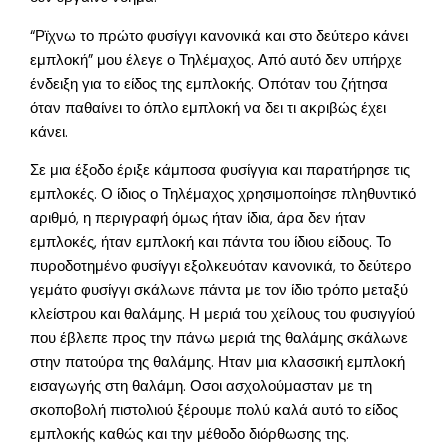
“Ρϊχνω το πρώτο φυσίγγι κανονικά και στο δεύτερο κάνει
εμπλοκή” μου έλεγε ο Τηλέμαχος. Από αυτό δεν υπήρχε
ένδειξη για το είδος της εμπλοκής. Οπόταν του ζήτησα
όταν παθαίνει το όπλο εμπλοκή να δει τι ακριβώς έχει
κάνει.
Σε μια έξοδο έριξε κάμποσα φυσίγγια και παρατήρησε τις
εμπλοκές. Ο ίδιος ο Τηλέμαχος χρησιμοποίησε πληθυντικό
αριθμό, η περιγραφή όμως ήταν ίδια, άρα δεν ήταν
εμπλοκές, ήταν εμπλοκή και πάντα του ίδιου είδους. Το
πυροδοτημένο φυσίγγι εξολκευόταν κανονικά, το δεύτερο
γεμάτο φυσίγγι σκάλωνε πάντα με τον ίδιο τρόπο μεταξύ
κλείστρου και θαλάμης. Η μεριά του χείλους του φυσιγγίού
που έβλεπε προς την πάνω μεριά της θαλάμης σκάλωνε
στην πατούρα της θαλάμης. Ηταν μια κλασσική εμπλοκή
εισαγωγής στη θαλάμη. Οσοι ασχολούμασταν με τη
σκοποβολή πιστολιού ξέρουμε πολύ καλά αυτό το είδος
εμπλοκής καθώς και την μέθοδο διόρθωσης της.