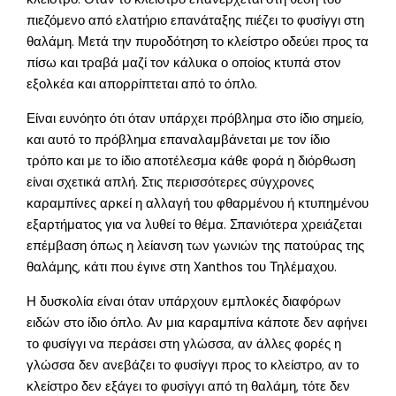
πιεζόμενο από ελατήριο επανάταξης πιέζει το φυσίγγι στη
θαλάμη. Μετά την πυροδότηση το κλείστρο οδεύει προς τα
πίσω και τραβά μαζί τον κάλυκα ο οποίος κτυπά στον
εξολκέα και απορρίπτεται από το όπλο.
Είναι ευνόητο ότι όταν υπάρχει πρόβλημα στο ίδιο σημείο,
και αυτό το πρόβλημα επαναλαμβάνεται με τον ίδιο
τρόπο και με το ίδιο αποτέλεσμα κάθε φορά η διόρθωση
είναι σχετικά απλή. Στις περισσότερες σύγχρονες
καραμπίνες αρκεί η αλλαγή του φθαρμένου ή κτυπημένου
εξαρτήματος για να λυθεί το θέμα. Σπανιότερα χρειάζεται
επέμβαση όπως η λείανση των γωνιών της πατούρας της
θαλάμης, κάτι που έγινε στη Xanthos του Τηλέμαχου.
Η δυσκολία είναι όταν υπάρχουν εμπλοκές διαφόρων
ειδών στο ίδιο όπλο. Αν μια καραμπίνα κάποτε δεν αφήνει
το φυσίγγι να περάσει στη γλώσσα, αν άλλες φορές η
γλώσσα δεν ανεβάζει το φυσίγγι προς το κλείστρο, αν το
κλείστρο δεν εξάγει το φυσίγγι από τη θαλάμη, τότε δεν