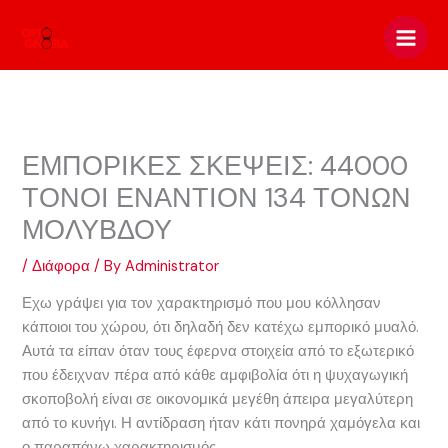
Skip
to
content
ΕΜΠΟΡΙΚΕΣ ΣΚΕΨΕΙΣ: 44000
ΤΟΝΟΙ ΕΝΑΝΤΙΟΝ 134 ΤΟΝΩΝ
ΜΟΛΥΒΔΟΥ
/
Διάφορα
/ By
Administrator
Εχω γράψει για τον χαρακτηρισμό που μου κόλλησαν
κάποιοι του χώρου, ότι δηλαδή δεν κατέχω εμπορικό μυαλό.
Αυτά τα είπαν όταν τους έφερνα στοιχεία από το εξωτερικό
που έδειχναν πέρα από κάθε αμφιβολία ότι η ψυχαγωγική
σκοποβολή είναι σε οικονομικά μεγέθη άπειρα μεγαλύτερη
από το κυνήγι. Η αντίδραση ήταν κάτι πονηρά χαμόγελα και
ο παραπάνω χαρακτηρισμός.