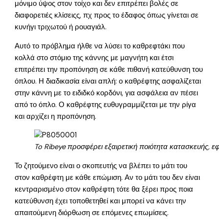
μόνιμο ύψος στον τοίχο και δεν επιτρέπει βολές σε
διαφορετιές κλίσειςς, πχ προς το έδαφος όπως γίνεται σε
κυνήγι τριχωτού ή ρουαγιάλ.
Αυτό το πρόβλημα ήλθε να λύσει το καθρεφτάκι που
κολλά στο στόμιο της κάννης με μαγνήτη και έτσι
επιτρέπει την προπόνηση σε κάθε πιθανή κατεύθυνση του
όπλου. Η διαδικασία είναι απλή: ο καθρέφτης ασφαλίζεται
στην κάννη με το ειδιδκό κορδόνι, για ασφάλεια αν πέσει
από το όπλο. Ο καθρέφτης ευθυγραμμίζεται με την ρίγα
και αρχίζει η προπόνηση.
To Ribeye προσφέρει εξαιρετική ποιότητα κατασκευής, ε
Το ζητούμενο είναι ο σκοπευτής να βλέπει το μάτι του
στον καθρέφτη με κάθε επώμιση. Αν το μάτι του δεν είναι
κεντραρισμένο στον καθρέφτη τότε θα ξέρει προς ποια
κατεύθυνση έχει τοποθετηθεί και μπορεί να κάνει την
απαιτούμενη διόρθωση σε επόμενες επωμίσεις.