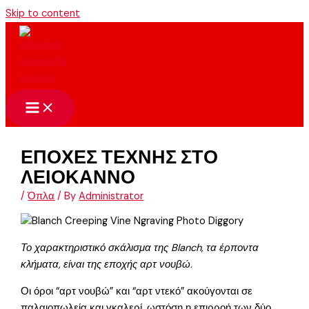
Skip to content
ΕΠΟΧΕΣ ΤΕΧΝΗΣ ΣΤΟ
ΛΕΙΟΚΑΝΝΟ
/
Όπλα
/ By
Administrator
Το χαρακτηριστικό σκάλισμα της Blanch, τα έρποντα
κλήματα, είναι της εποχής αρτ νουβώ.
Οι όροι “αρτ νουβώ” και “αρτ ντεκό” ακούγονται σε
παλαιοπωλεία και γκαλερί, ωστόση η επιρροή των δύο