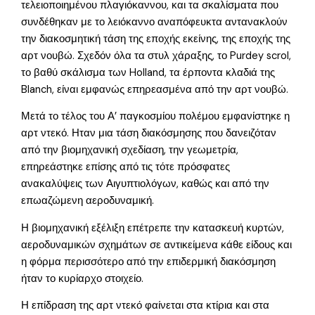
τελειοποιημένου πλαγιόκαννου, και τα σκαλίσματα που
συνδέθηκαν με το λειόκαννο αναπόφευκτα αντανακλούν
την διακοσμητική τάση της εποχής εκείνης, της εποχής της
αρτ νουβώ. Σχεδόν όλα τα στυλ χάραξης, το Purdey scrol,
το βαθύ σκάλισμα των Holland, τα έρποντα κλαδιά της
Blanch, είναι εμφανώς επηρεασμένα από την αρτ νουβώ.
Μετά το τέλος του Α’ παγκοσμίου πολέμου εμφανίστηκε η
αρτ ντεκό. Ηταν μια τάση διακόσμησης που δανειζόταν
από την βιομηχανική σχεδίαση, την γεωμετρία,
επηρεάστηκε επίσης από τις τότε πρόσφατες
ανακαλύψεις των Αιγυπτιολόγων, καθώς και από την
επωαζώμενη αεροδυναμική.
Η βιομηχανική εξέλιξη επέτρεπε την κατασκευή κυρτών,
αεροδυναμικών σχημάτων σε αντικείμενα κάθε είδους και
η φόρμα περισσότερο από την επιδερμική διακόσμηση
ήταν το κυρίαρχο στοιχείο.
Η επίδραση της αρτ ντεκό φαίνεται στα κτίρια και στα