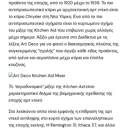
προϊόντα της εποχής, από το 1920 μέχρι το 1939. Το πιο
αντιπροσωπευτικό κτίριο με αρχιτεκτονική αρτ ντεκό είναι
το κτίριο Chrysler στη Νέα Υόρκη. Ενα από τα πιο
αντιπροσωπευτικά σχήματα είναι το κυρτωμένο σχήμα
του μίξερ της Kitchen Aid που επιβιώνει χωρίς αλλάγές
μέχρι σήμερα. Αξίζει μια έρευνα στο Διαδίκτυο με τις
λέξεις Art Deco για να φανεί ο διακοσμητικός πλούτος της
συγκεκριμένης “σχολής” που άγγιξε κάθε είδος προϊόντος,
από τρένα και αεροπλάνα μέχρι κτίρια και έπιπλα
κουζίνας.
Το “αεροδυναμικό” μίξερ της Kitchen Aid είναι
χαρακτηριστικό δείγμα της βιομηχανικής σχεδίασης της
εποχής αρτ ντεκό.
Στα λειόκαννα οπλα είναι εμφανής η επίδραση της αρτ
ντεκό αντίληψης στο κυρτό σχήμα των επαναληπτικών
της εποχής εκείνης. Η Remington 31, Ithaca 37, και άλλα