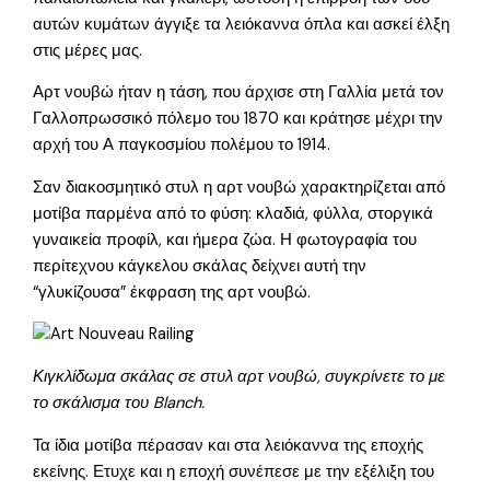
αυτών κυμάτων άγγιξε τα λειόκαννα όπλα και ασκεί έλξη
στις μέρες μας.
Αρτ νουβώ ήταν η τάση, που άρχισε στη Γαλλία μετά τον
Γαλλοπρωσσικό πόλεμο του 1870 και κράτησε μέχρι την
αρχή του Α παγκοσμίου πολέμου το 1914.
Σαν διακοσμητικό στυλ η αρτ νουβώ χαρακτηρίζεται από
μοτίβα παρμένα από το φύση: κλαδιά, φύλλα, στοργικά
γυναικεία προφίλ, και ήμερα ζώα. Η φωτογραφία του
περίτεχνου κάγκελου σκάλας δείχνει αυτή την
“γλυκίζουσα” έκφραση της αρτ νουβώ.
Κιγκλίδωμα σκάλας σε στυλ αρτ νουβώ, συγκρίνετε το με
το σκάλισμα του Blanch.
Τα ίδια μοτίβα πέρασαν και στα λειόκαννα της εποχής
εκείνης. Ετυχε και η εποχή συνέπεσε με την εξέλιξη του