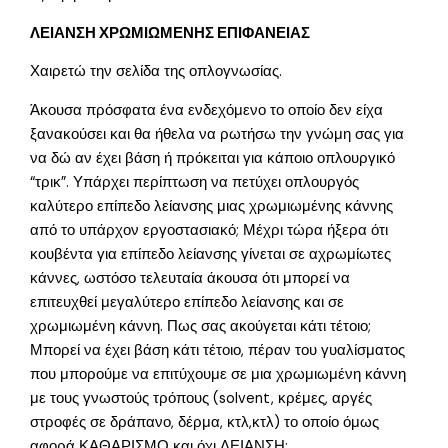
ΛΕΙΑΝΣΗ ΧΡΩΜΙΩΜΕΝΗΣ ΕΠΙΦΑΝΕΙΑΣ
Χαιρετώ την σελίδα της οπλογνωσίας.
Άκουσα πρόσφατα ένα ενδεχόμενο το οποίο δεν είχα
ξανακούσει και θα ήθελα να ρωτήσω την γνώμη σας για
να δώ αν έχει βάση ή πρόκειται για κάποιο οπλουργικό
“τρικ”. Υπάρχει περίπτωση να πετύχει οπλουργός
καλύτερο επίπεδο λείανσης μιας χρωμιωμένης κάννης
από το υπάρχον εργοστασιακό; Μέχρι τώρα ήξερα ότι
κουβέντα για επίπεδο λείανσης γίνεται σε αχρωμίωτες
κάννες, ωστόσο τελευταία άκουσα ότι μπορεί να
επιτευχθεί μεγαλύτερο επίπεδο λείανσης και σε
χρωμιωμένη κάννη. Πως σας ακούγεται κάτι τέτοιο;
Μπορεί να έχει βάση κάτι τέτοιο, πέραν του γυαλίσματος
που μπορούμε να επιτύχουμε σε μια χρωμιωμένη κάννη
με τους γνωστούς τρόπους (solvent, κρέμες, αργές
στροφές σε δράπανο, δέρμα, κτλ,κτλ) το οποίο όμως
αφορά ΚΑΘΑΡΙΣΜΟ και όχι ΛΕΙΑΝΣΗ;