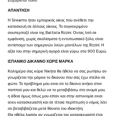
Ευχαριστώ πολύ.
ΑΠΑΝΤΗΣΗ
Η Sirearms ήταν εμπορικός οίκος που ανέθετε την
κατασκευή σε άλλους οίκους. Το συγκεκριμένο
σουπερποζέ είναι της Battista Rizzini. Οντας λιτό σε
εμφάνιση, χωρίς σκαλίσματα ή εντυπωσιακό ξύλο, είναι
αντίστοιχο των σημερινών λιτών μοντέλων της Rizzini. Η
αξία του στην σημερινή αγορά είναι γύρω στα 900 Ευρώ.
ΙΣΠΑΝΙΚΟ ΔΙΚΑΝΝΟ ΧΩΡΙΣ ΜΑΡΚΑ
Καλημέρα σας κύριε Νικήτα θα ήθελα να σας ρωτήσω αν
γνωρίζεται την μάρκα το δίκανου που σας έχω στείλει σε
φώτο. Το πρόβλημα μου ειναι οτι το δίκανο ανήκει στον
παππού μου και θελώ να το μεταβιβάσω στο ονομά μου,
η άδεια όμως όπως μου είπαν και στην αστυνομία ειναι
ανευ κατασκευαστή και σε τέτοια περίπτωση ο νόμος λέει
οτι βεταβιβάζεται μετά θάνατο του ιδιοκτήτη.
Θα ηθέλα λοιπόν αν γνωρίζεται τον κατασκευαστή έτσι