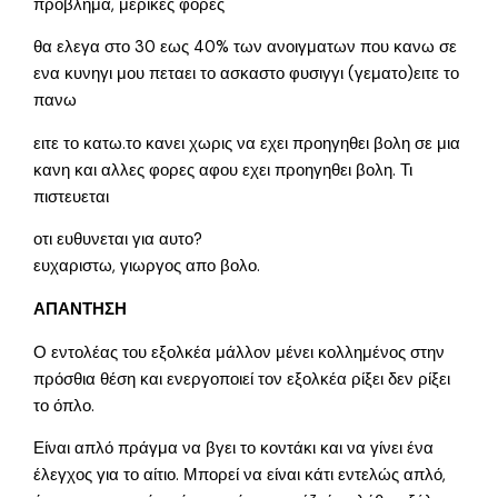
προβλημα, μερικες φορες
θα ελεγα στο 30 εως 40% των ανοιγματων που κανω σε
ενα κυνηγι μου πεταει το ασκαστο φυσιγγι (γεματο)ειτε το
πανω
ειτε το κατω.το κανει χωρις να εχει προηγηθει βολη σε μια
κανη και αλλες φορες αφου εχει προηγηθει βολη. Τι
πιστευεται
οτι ευθυνεται για αυτο?
ευχαριστω, γιωργος απο βολο.
ΑΠΑΝΤΗΣΗ
Ο εντολέας του εξολκέα μάλλον μένει κολλημένος στην
πρόσθια θέση και ενεργοποιεί τον εξολκέα ρίξει δεν ρίξει
το όπλο.
Είναι απλό πράγμα να βγει το κοντάκι και να γίνει ένα
έλεγχος για το αίτιο. Μπορεί να είναι κάτι εντελώς απλό,