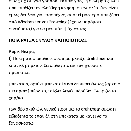
όπως πχ στεγνά γράσσα, κάποιο γρέζι ή σκλήθρα ξύλου
που εποδίζει την ελεύθερη κίνηση του εντολέα. Δεν είναι
όμως δουλειά για ερασιτέχνη, απαιτεί μάστορα που ξέρει
από Winchester και Browning (έχουν παρόμοια
συστήματα) για να μην πάει ψάχνοντας.
ΠΟΙΑ ΡΑΤΣΑ ΣΚΥΛΟΥ ΚΑΙ ΠΟΙΟ ΠΟΖΕ
Κύριε Νικήτα,
1) Ποια ράτσα σκυλιού, αυστηρά μεταξύ drahthaar και
επανιέλ μπρετόν, θα επιλέγατε αν κυνηγούσατε
πρωτίστως
μπεκάτσα, ορτύκι, μπεκατσίνι και δευτερευόντως (αρκετά
πιο αραιά) πέρδικα, τσίχλα, λαγό , υδρόβια; Γνωρίζω τα
χαρ/κα
των δύο σκυλιών, γενικά προτιμώ το drahthaar όμως η
ειδικότητα το επανιέλ στη μπεκάτσα με κάνει να το
ξανασκεφτώ..