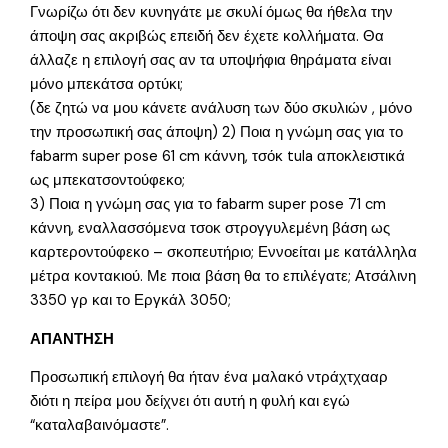
Γνωρίζω ότι δεν κυνηγάτε με σκυλί όμως θα ήθελα την
άποψη σας ακριβώς επειδή δεν έχετε κολλήματα. Θα
άλλαζε η επιλογή σας αν τα υποψήφια θηράματα είναι
μόνο μπεκάτσα ορτύκι;
(δε ζητώ να μου κάνετε ανάλυση των δύο σκυλιών , μόνο
την προσωπική σας άποψη) 2) Ποια η γνώμη σας για το
fabarm super pose 61 cm κάννη, τσόκ tula αποκλειστικά
ως μπεκατσοντούφεκο;
3) Ποια η γνώμη σας για το fabarm super pose 71 cm
κάννη, εναλλασσόμενα τσοκ στρογγυλεμένη βάση ως
καρτεροντούφεκο – σκοπευτήριο; Εννοείται με κατάλληλα
μέτρα κοντακιού. Με ποια βάση θα το επιλέγατε; Ατσάλινη
3350 γρ και το Εργκάλ 3050;
ΑΠΑΝΤΗΣΗ
Προσωπική επιλογή θα ήταν ένα μαλακό ντράχτχααρ
διότι η πείρα μου δείχνει ότι αυτή η φυλή και εγώ
“καταλαβαινόμαστε”.