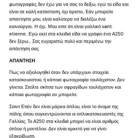
φωτογραφίες δεν έχω για να σας το δείξω, εγώ το είδα και
είναι σε καλή κατάσταση, όχι άριστο.. Εάν μπορείτε
απαντηστε μου, είναι καλύτερα να διαλέξω ένα
καινούργιο.. Η όχι.. Μου ειπε ότι είναι γαλλικό saint
etienne.. Εγώ εκεί στα κλειδιά είδα να γράφει ένα Α250
δεν ξέρω… Σας ευχαριστώ πολύ και περιμένω την
απάντηση σας
ΑΠΑΝΤΗΣΗ
Πως να αξιολογηθεί όταν δεν υπάρχουν στοιχεία
κατασκευαστού, ή κάποια φωτογραφία τουλάχιστον; Δεν
γίνεται. Στείλτε σκίτσα των σφραγίδων τουλάχιστον και
κάποια φωτογραφία αν μπορείτε.
Σαιντ Ετιέν δεν είναι μάρκα όπλου, είναι το όνομα της
πόλης όπου συγκεντρώνονται οι οπλοκατσκευαστές της
Γαλλίας. Το Α250 στα κλειδιά μπορεί να είναι αριθμός
όπλου ή μοντέλου. Δεν είναι αρκετό για να γίνει
εξακρίβωση.