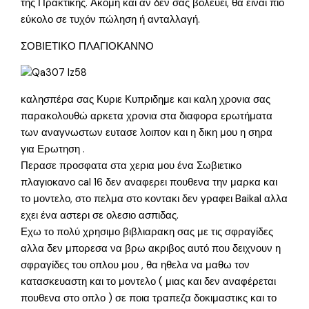
της Πρακτικής. Ακόμη και αν δεν σας βολεύει, θα είναι πιο
εύκολο σε τυχόν πώληση ή ανταλλαγή.
ΣΟΒΙΕΤΙΚΟ ΠΛΑΓΙΟΚΑΝΝΟ
καλησπέρα σας Κυριε Κυπριδημε και καλη χρονια σας
παρακολουθώ αρκετα χρονια στα διαφορα ερωτήματα
των αναγνωστων ευτασε λοιπον και η δικη μου η σηρα
για Ερωτηση .
Περασε προσφατα στα χερια μου ένα Σωβιετικο
πλαγιοκανο cal 16 δεν αναφερει πουθενα την μαρκα και
το μοντελο, στο πελμα στο κοντακι δεν γραφει Baikal αλλα
εχει ένα αστερι σε ολεσιο ασπιδας.
Εχω το πολύ χρησιμο βιβλιαρακη σας με τις σφραγίδες
αλλα δεν μπορεσα να βρω ακριβος αυτό που δειχνουν η
σφραγίδες του οπλου μου , θα ηθελα να μαθω τον
κατασκευαστη και το μοντελο ( μιας και δεν αναφέρεται
πουθενα στο οπλο ) σε ποια τραπεζα δοκιμαστικς και το