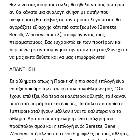
θέλω να σας κουράσω άλλο, θα ήθελα να σας ρωτήσω
αν θα κάνατε μια ανάλογη κίνηση με αυτήν που
σκέφτομαι ή θα ανεβάζατε τον προυπολογισμό και θα
αγοράζατε εξ αρχής κάτι πιό καταξιωμένο (Beretta,
Benelli, Winchester κ.τ.λ), αποφεύγοντας τους
πειραματισμους..Σας ευχαριστώ εκ των προτέρων και
περιμένω με ανυπομονησία την απάντηση σας!Συνεχίστε
να μας εκπαιδεύετε και να μας επιμορφώνετε!
ΑΠΑΝΤΗΣΗ
Σε αθλήματα όπως η Πρακτική η πιο σοφή επιλογή είναι
να αξιοποιούμε την εμπειρία τον συναθλητών μας. ¨Οτι
έχουν επιλέξει, ιδιαίτερα οι καλύτεροι αθλητές, το έκαναν
μετά από πειράματα και δοκιμές. Τα όπλα στα οποία οι
έμπειροι καταλήγουν μάλλον είναι τα καλύτερα για το
άθλημα. Αρα πιο σωστή κίνηση είναι η αύξηση του
προϋπολογισμού και η επιλογή ενός Beretta, Benelli,
Winchester ή άλλου που είναι δημοφιλές με τους αθλητές