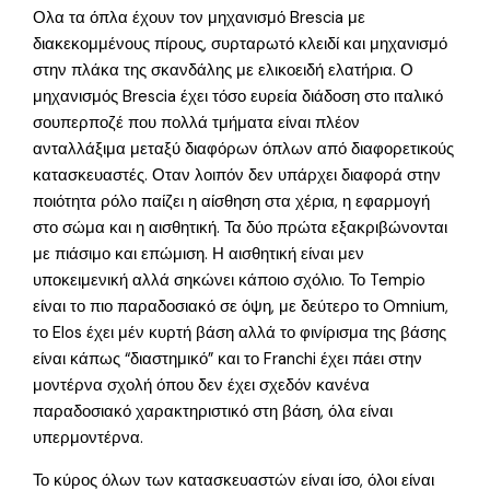
Ολα τα όπλα έχουν τον μηχανισμό Brescia με
διακεκομμένους πίρους, συρταρωτό κλειδί και μηχανισμό
στην πλάκα της σκανδάλης με ελικοειδή ελατήρια. Ο
μηχανισμός Brescia έχει τόσο ευρεία διάδοση στο ιταλικό
σουπερποζέ που πολλά τμήματα είναι πλέον
ανταλλάξιμα μεταξύ διαφόρων όπλων από διαφορετικούς
κατασκευαστές. Οταν λοιπόν δεν υπάρχει διαφορά στην
ποιότητα ρόλο παίζει η αίσθηση στα χέρια, η εφαρμογή
στο σώμα και η αισθητική. Τα δύο πρώτα εξακριβώνονται
με πιάσιμο και επώμιση. Η αισθητική είναι μεν
υποκειμενική αλλά σηκώνει κάποιο σχόλιο. Το Tempio
είναι το πιο παραδοσιακό σε όψη, με δεύτερο το Omnium,
το Elos έχει μέν κυρτή βάση αλλά το φινίρισμα της βάσης
είναι κάπως “διαστημικό” και το Franchi έχει πάει στην
μοντέρνα σχολή όπου δεν έχει σχεδόν κανένα
παραδοσιακό χαρακτηριστικό στη βάση, όλα είναι
υπερμοντέρνα.
Το κύρος όλων των κατασκευαστών είναι ίσο, όλοι είναι