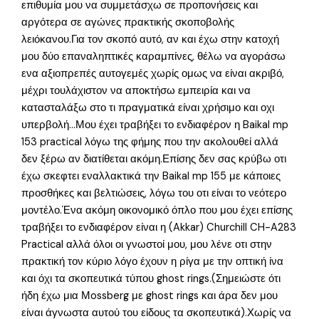
επιθυμία μου να συμμετάσχω σε προπονήσεις και
αργότερα σε αγώνες πρακτικής σκοποβολής
λειόκανου.Για τον σκοπό αυτό, αν και έχω στην κατοχή
μου δύο επαναληπτικές καραμπίνες, θέλω να αγοράσω
ενα αξιοπρεπές αυτογεμές χωρίς ομως να είναι ακριβό,
μέχρι τουλάχιστον να αποκτήσω εμπειρία και να
κατασταλάξω στο τι πραγματικά είναι χρήσιμο και οχι
υπερβολή…Μου έχει τραβήξει το ενδιαφέρον η Baikal mp
153 practical λόγω της φήμης που την ακολουθεί αλλά
δεν ξέρω αν διατίθεται ακόμη.Επίσης δεν σας κρύβω οτι
έχω σκεφτει εναλλακτικά την Baikal mp 155 με κάποιες
προσθήκες και βελτιώσεις, λόγω του οτι είναι το νεότερο
μοντέλο.Ένα ακόμη οικονομικό όπλο που μου έχει επίσης
τραβήξει το ενδιαφέρον είναι η (Akkar) Churchill CH-A283
Practical αλλά όλοι οι γνωστοί μου, μου λένε οτι στην
πρακτική τον κύριο λόγο έχουν η ρίγα με την οπτική ίνα
και όχι τα σκοπευτικά τύπου ghost rings.(Σημειώστε ότι
ήδη έχω μια Μossberg με ghost rings και άρα δεν μου
είναι άγνωστα αυτού του είδους τα σκοπευτικά).Χωρίς να