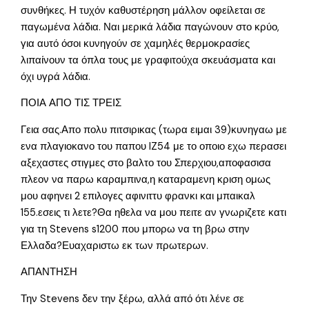
συνθήκες. Η τυχόν καθυστέρηση μάλλον οφείλεται σε
παγωμένα λάδια. Ναι μερικά λάδια παγώνουν στο κρύο,
για αυτό όσοι κυνηγούν σε χαμηλές θερμοκρασίες
λιπαίνουν τα όπλα τους με γραφιτούχα σκευάσματα και
όχι υγρά λάδια.
ΠΟΙΑ ΑΠΟ ΤΙΣ ΤΡΕΙΣ
Γεια σας.Απο πολυ πιτσιρικας (τωρα ειμαι 39)κυνηγαω με
ενα πλαγιοκανο του παπου IZ54 με το οποιο εχω περασει
αξεχαστες στιγμες στο βαλτο του Σπερχιου,αποφασισα
πλεον να παρω καραμπινα,η καταραμενη κριση ομως
μου αφηνει 2 επιλογες αφινιττυ φρανκι και μπαικαλ
155.εσεις τι λετε?Θα ηθελα να μου πειτε αν γνωριζετε κατι
για τη Stevens s1200 που μπορω να τη βρω στην
Ελλαδα?Ευαχαριστω εκ των πρωτερων.
ΑΠΑΝΤΗΣΗ
Την Stevens δεν την ξέρω, αλλά από ότι λένε σε