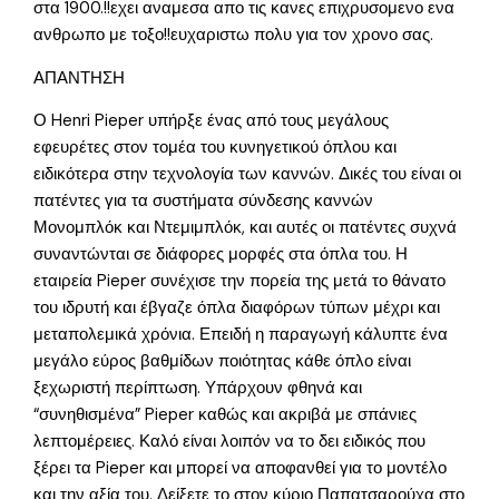
στα 1900.!!εχει αναμεσα απο τις κανες επιχρυσομενο ενα
ανθρωπο με τοξο!!ευχαριστω πολυ για τον χρονο σας.
ΑΠΑΝΤΗΣΗ
Ο Henri Pieper υπήρξε ένας από τους μεγάλους
εφευρέτες στον τομέα του κυνηγετικού όπλου και
ειδικότερα στην τεχνολογία των καννών. Δικές του είναι οι
πατέντες για τα συστήματα σύνδεσης καννών
Μονομπλόκ και Ντεμιμπλόκ, και αυτές οι πατέντες συχνά
συναντώνται σε διάφορες μορφές στα όπλα του. Η
εταιρεία Pieper συνέχισε την πορεία της μετά το θάνατο
του ιδρυτή και έβγαζε όπλα διαφόρων τύπων μέχρι και
μεταπολεμικά χρόνια. Επειδή η παραγωγή κάλυπτε ένα
μεγάλο εύρος βαθμίδων ποιότητας κάθε όπλο είναι
ξεχωριστή περίπτωση. Υπάρχουν φθηνά και
“συνηθισμένα” Pieper καθώς και ακριβά με σπάνιες
λεπτομέρειες. Καλό είναι λοιπόν να το δει ειδικός που
ξέρει τα Pieper και μπορεί να αποφανθεί για το μοντέλο
και την αξία του. Δείξετε το στον κύριο Παπατσαρούχα στο