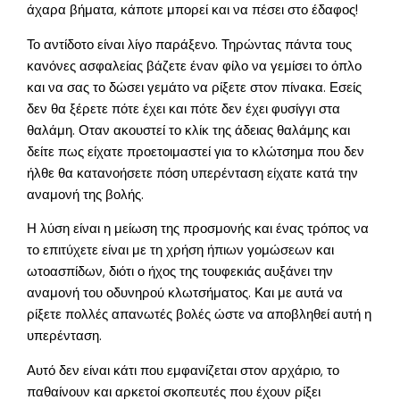
άχαρα βήματα, κάποτε μπορεί και να πέσει στο έδαφος!
Το αντίδοτο είναι λίγο παράξενο. Τηρώντας πάντα τους
κανόνες ασφαλείας βάζετε έναν φίλο να γεμίσει το όπλο
και να σας το δώσει γεμάτο να ρίξετε στον πίνακα. Εσείς
δεν θα ξέρετε πότε έχει και πότε δεν έχει φυσίγγι στα
θαλάμη. Οταν ακουστεί το κλίκ της άδειας θαλάμης και
δείτε πως είχατε προετοιμαστεί για το κλώτσημα που δεν
ήλθε θα κατανοήσετε πόση υπερένταση είχατε κατά την
αναμονή της βολής.
Η λύση είναι η μείωση της προσμονής και ένας τρόπος να
το επιτύχετε είναι με τη χρήση ήπιων γομώσεων και
ωτοασπίδων, διότι ο ήχος της τουφεκιάς αυξάνει την
αναμονή του οδυνηρού κλωτσήματος. Και με αυτά να
ρίξετε πολλές απανωτές βολές ώστε να αποβληθεί αυτή η
υπερένταση.
Αυτό δεν είναι κάτι που εμφανίζεται στον αρχάριο, το
παθαίνουν και αρκετοί σκοπευτές που έχουν ρίξει