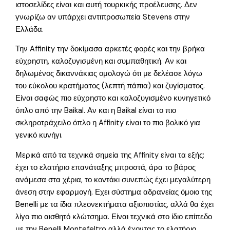
ιστοσελίδες είναι και αυτή τουρκικής προέλευσης. Δεν
γνωρίζω αν υπάρχει αντιπροσωπεία Stevens στην
Ελλάδα.
Την Affinity την δοκίμασα αρκετές φορές και την βρήκα
εύχρηστη, καλοζυγισμένη και συμπαθητική. Αν και
δηλωμένος δικαννάκιας ομολογώ ότι με δελέασε λόγω
του εύκολου κρατήματος (λεπτή πάπια) και ζυγίσματος.
Είναι σαφώς πιο εύχρηστο και καλοζυγισμένο κυνηγετικό
όπλο από την Baikal. Αν και η Baikal είναι το πιο
σκληροτράχειλο όπλο η Affinity είναι το πιο βολικό για
γενικό κυνήγι.
Μερικά από τα τεχνικά σημεία της Affinity είναι τα εξής:
έχει το ελατήριο επανάταξης μπροστά, άρα το βάρος
ανάμεσα στα χέρια, το κοντάκι συνεπώς έχει μεγαλύτερη
άνεση στην εφαρμογή. Εχει σύστημα αδρανείας όμοιο της
Benelli με τα ίδια πλεονεκτήματα αξιοπιστίας, αλλά θα έχει
λίγο πιο αισθητό κλώτσημα. Είναι τεχνικά στο ίδιο επίπεδο
με την Benelli Montefeltro αλλά έχοντας το ελατήριο