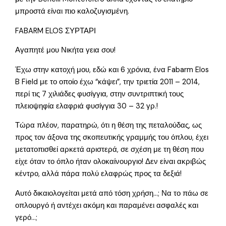
μπροστά είναι πιο καλοζυγισμένη.
FABARM ELOS ΣΥΡΤΑΡΙ
Αγαπητέ μου Νικήτα γεια σου!
Έχω στην κατοχή μου, εδώ και 6 χρόνια, ένα Fabarm Elos
B Field με το οποίο έχω “κάψει”, την τριετία 2011 – 2014,
περί τις 7 χιλιάδες φυσίγγια, στην συντριπτική τους
πλειοψηφία ελαφριά φυσίγγια 30 – 32 γρ.!
Τώρα πλέον, παρατηρώ, ότι η θέση της πεταλούδας, ως
προς τον άξονα της σκοπευτικής γραμμής του όπλου, έχει
μετατοπισθεί αρκετά αριστερά, σε σχέση με τη θέση που
είχε όταν το όπλο ήταν ολοκαίνουργιο! Δεν είναι ακριβώς
κέντρο, αλλά πάρα πολύ ελαφρώς προς τα δεξιά!
Αυτό δικαιολογείται μετά από τόση χρήση…; Να το πάω σε
οπλουργό ή αντέχει ακόμη και παραμένει ασφαλές και
γερό…;