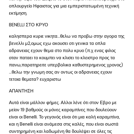
οπλουργείο Ηφαιστος για μια εμπεριστατωμένη τεχνική
εκτίμηση.
BENELLI ΣΤΟ ΚΡΥΟ
καλησπερα κυριε νικητα…θελω να προβω στην αγορα της
βενελλι μ2,ομως εχω ακουσει οτι γενικα τα οπλα
αδρανειας εχουν θεμα στο πολυ κρυο (π.χ ενας φιλος
οταν παταει το κουμπει να κλισει το κλειστρο προς τα
πανω,παρατηρειτε υπερβολικα καθυστερημενος χρονος)
…θελω την γνωμη σας αν οντως οι αδρανειας εχουν
τετοια θεματα? ευχαριστω
ΑΠΑΝΤΗΣΗ
Αυτά είναι μάλλον φήμες. Αλλοι λένε ότι στον Εβρο με
μείον 19 βαθμούς οι μόνες καραμπίνες που δουλεύουν
είναι οι Benelli. Το γεγονός είναι ότι μια καλή καραμπίνα,
και η Benelli είναι ανάμεσα στις καλές, που είναι σωστά
συντηρημένη και λαδωμένη θα δουλέψει σε όλες τις