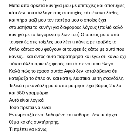
Μετά από αρκετά κυνήγια μου με επιτυχίες και αποτυχίες
κάτι δεν μου κόλλαγε στις αποτυχίες κάτι έκανα λάθος..
και πήρα μαζί μου τον πατέρα μου ο οποίος έχει
σταματήσει το κυνήγι για διάφορους λόγους (παλιό καλό
κυνηγό με τα λεγόμενα φίλων του) Ο οποίος μετά από
τουφεκιές στις τσίχλες μου λέει τι κάνεις ρε τραβάς το
όπλο κάτω;;; σου φεύγουν οι τουφεκιές κάτω με αυτό που
κάνεις…. και όντος αυτό παρατήρησα και εγώ οτι κάνω οχι
πάντα άλλα αρκετές φορές και τότε είναι που έλεγα..
Καλά πώς το έχασα αυτό;;; Αφού δεν καταλάβαινα ότι
κατεβαζα το όπλο αν και κάτι ψιλιαστικα με τη σκανδάλη.
Τελικά η σκανδάλη μετά από μέτρηση έχει βάρος 2 κιλα
και 580 γραμμάρια.
Αυτό είναι λογικό;
Τόσο πρέπει να είναι;
Εντωμεταξύ είναι λαδομένη και καθαρή.. δεν υπάρχει
θέμα κακής συντήρησης.
Τι πρέπει να κάνω;