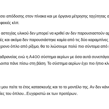
βάσει απόδοσης στον πίνακα και με όργανα μέτρησης ταχύτητας 
φεκιές κλπ.
τοχίας υλικού δεν μπορεί να κριθεί αν δεν παρουσιαστούν αρκε
ές και ακόμα δεν παρουσιάστηκε καμία από τις δύο καραμπίνες μ
ύγχρονο όπλο από ρίξιμο, θα το λιώσουμε πολύ πιο σύντομα απ
α αδρανείας ενώ η Α400 σύστημα αερίων με όσα αυτά συνεπάγον
λοιπα πάνε πίσω στη βάση. Το σύστημα αερίων έχει πιο ήπιο κ
μου πείτε το έτος κατασκευής και το το μοντέλο της. Αν δεν κάν
φίες του όπλου….Ευχαριστώ εκ των προτέρων..