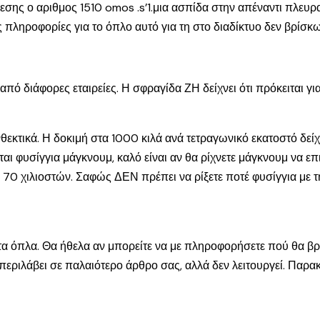
σης ο αριθμος 1510 omos .s’1.μια ασπίδα στην απέναντι πλευρ
ληροφορίες για το όπλο αυτό για τη στο διαδίκτυο δεν βρίσκω
από διάφορες εταιρείες. Η σφραγίδα ΖΗ δείχνει ότι πρόκειται 
ανθεκτικά. Η δοκιμή στα 1000 κιλά ανά τετραγωνικό εκατοστό δε
εται φυσίγγια μάγκνουμ, καλό είναι αν θα ρίχνετε μάγκνουμ να ε
ι 70 χιλιοστών. Σαφώς ΔΕΝ πρέπει να ρίξετε ποτέ φυσίγγια με τ
ε τα όπλα. Θα ήθελα αν μπορείτε να με πληροφορήσετε πού θα β
περιλάβει σε παλαιότερο άρθρο σας, αλλά δεν λειτουργεί. Παρα