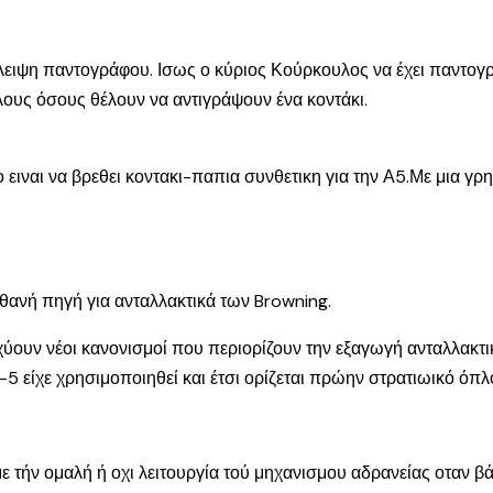
λλειψη παντογράφου. Ισως ο κύριος Κούρκουλος να έχει παντογ
όλους όσους θέλουν να αντιγράψουν ένα κοντάκι.
ναι να βρεθει κοντακι-παπια συνθετικη για την Α5.Με μια γρη
ιθανή πηγή για ανταλλακτικά των Browning.
χύουν νέοι κανονισμοί που περιορίζουν την εξαγωγή ανταλλακτ
5 είχε χρησιμοποιηθεί και έτσι ορίζεται πρώην στρατιωικό όπλο
ε τήν ομαλή ή οχι λειτουργία τού μηχανισμου αδρανείας οταν β