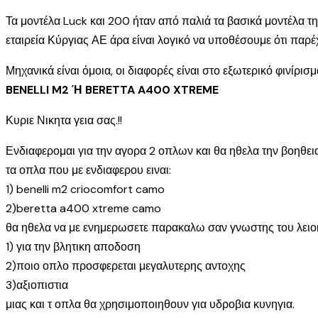
Τα μοντέλα Luck και 200 ήταν από παλιά τα βασικά μοντέλα τη
εταιρεία Κύργιας ΑΕ άρα είναι λογικό να υποθέσουμε ότι παρέχ
Μηχανικά είναι όμοια, οι διαφορές είναι στο εξωτερικό φινίρισ
BENELLI M2 Ή BERETTA A400 XTREME
Κυριε Νικητα γεια σας.!!
Ενδιαφερομαι για την αγορα 2 οπλων και θα ηθελα την βοηθεια
τα οπλα που με ενδιαφερου ειναι:
1) benelli m2 criocomfort camo
2)beretta a400 xtreme camo
θα ηθελα να με ενημερωσετε παρακαλω σαν γνωστης του λειο
1) για την βλητικη αποδοση
2)ποιο οπλο προσφερεται μεγαλυτερης αντοχης
3)αξιοπιστια
μιας και τ οπλα θα χρησιμοποιηθουν για υδροβια κυνηγια.