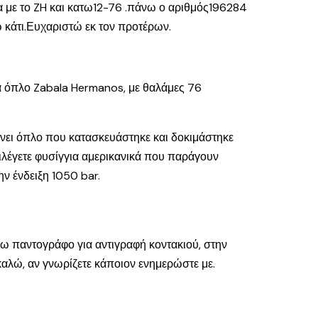
α με το ZH και κατω12-76 .πάνω ο αριθμός196284
 κάτι.Ευχαριστώ εκ τον προτέρων.
για όπλο Zabala Hermanos, με θαλάμες 76
ίχνει όπλο που κατασκευάστηκε και δοκιμάστηκε
πιλέγετε φυσίγγια αμερικανικά που παράγουν
ην ένδειξη 1050 bar.
ρω παντογράφο για αντιγραφή κοντακιού, στην
καλώ, αν γνωρίζετε κάποιον ενημερώστε με.