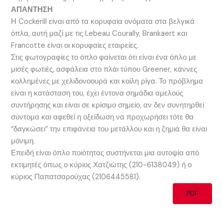
ΑΠΑΝΤΗΣΗ
Η Cockerill είναι από τα κορυφαία ονόματα στα βελγικά
όπλα, αυτή μαζί με τις Lebeau Courally, Brankaert και
Francotte είναι οι κορυφαίες εταιρείες.
Στις φωτογραφίες το όπλο φαίνεται ότι είναι ένα όπλο με
μισές φωτιές, ασφάλεια στο πλάι τύπου Greener, κάννες
κολλημένες με χελιδονοουρά και κοίλη ρίγα. Το πρόβλημα
είναι η κατάσταση του, έχει έντονα σημάδια αμελούς
συντήρησης και είναι σε κρίσιμο σημείο, αν δεν συνητηρθεί
σύντομα και αφεθεί η οξείδωση να προχωρήσει τότε θα
“δαγκώσει” την επιφάνεια του μετάλλου και η ζημιά θα είναι
μόνιμη.
Επειδή είναι όπλο ποιότητας συστήνεται μια αυτοψία από
εκτιμητές όπως ο κύριος Χατζιώτης (210-6138049) ή ο
κύριος Παπατσαρούχας (2106445581).
PDF