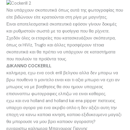
Ναι υπάρχουν σκοπευτικά όπως αυτά της φωτογραφίας που
είτε βιδώνουν είτε κρατιούνται στη ρίγα με μαγνήτες.
Ειναι αποτελεσματικά σκοπευτικά εφόσον γίνουν δοκιμές
και ρυθμιστούν σωστά με τα φυσίγγια που θα ρίχνετε.
Σχεδόν όλες οι εταιρείες που κατασκευάζουν σκόπευτρα,
όπως οι HiViz, Truglo και άλλες προσφέρουν τέτοια
σκοπευτικά και θα πρέπει να υπάρχουν σε καταστήματα
που πουλούν τα προϊόντα τους.
ΔΙΚΑΝΝΟ COCKERILL
καλημερα, εχω ενα cock erill βελγιου αλλα δεν μπορω να
βρω πουθενα τι μοντελο ειναι και τι αξια μπωρει να εχει αν
μπωρεις να με βοηθησεις θα σου ημουν υποχρεος
επισυναπτω φωτογραφιες ελπιζω να ειναι καθαρες.
εχω και ενα holland and holland kai ena pipper πιστευεις
υπαρχει αγορα για ενα ακριβο οπλο η δεν αξιζει αυτη την
εποχη να κανω καποια κινηση, καποιο εξιδυκευμενο μαγαζι
θα μπορουσε να μου βρει καποιον αγοραστη?
ευχαριστω καλημερα Μπαχουρος Γιαννης