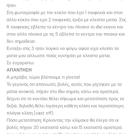
ήταν.
Στη φωτογραφία με τον κύκλο που έχει 1 τουφεκιά και στον
άλλο κύκλο που εχει 2 τουφεκιές έριξα με κλειστα ματια. Στις
6 τουφεκιες εβλεπα το κέντρο του πίνακα το ιδιο εκανα και
στον αλλο πίνακα με τις 5 εβλεπα το κεντρο του πινακα και
δεν σημαδευα.
Ενταξει στις 3 ηταν λογικό να φύγω αφού ειχα κλείσει τα
ματια μου αλλωστε ποιός κυνηγάει με κλειστα ματια;
Σε ευχαριστω
ΑΠΑΝΤΗΣΗ
Α μπράβο, τώρα βλέπουμε τι γίνεται!
Το γεγονός ότι απανωτές βολές, αυτές που ρίχτηκαν με τα
μάτια ανοικτά, πήγαν στο ίδιο σημείο, κάτω και αριστερά,
δείχνει ότι το κοντάκι θέλει σήκωμα και μετατόπιση προς τα
δεξιά, δηλαδή θέλει λιγότερη κάθετη κλίση και περισσότερη
πλάγια κλίση (cast off).
Πόσο μετατόπιση; Κρίνοντας την κλίμακα θα έλεγα ότι οι
βολές πήγαν 20 εκατοστά κάτω και 15 εκατοστά αριστερά.