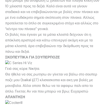
άρα μιλάμε για ανύψωση 12 χιλιοστών και πλάγια κλίση συν
10 χιλιοστά προς τα δεξιά. Καλό είναι αυτά να γίνουν
σταδιακά και να επιβεβαιώνονται με βολές στον πίνακα και
με ένα ευδιάκριτο σημείο σκόπευση στον πίνακα. Αλλιώς
προτείνεται το όπλο σε συγκεκριμένο στόχο και αλλιώς στο
“κέντρο του πίνακα” γενικά.
Οι βολές που έγιναν με τα μάτια κλειστά δείχνουν ότι η
απόκλιση αριστερά και κάτω επενεργεί ακόμη και με τα
μάτια κλειστά, άρα επιβεβαιώνει την δκόρθωση προς τα
πάνω και δεξιά.
ΣΚΟΠΕΥΤΙΚΑ ΓΙΑ ΣΟΥΠΕΡΠΟΖΕ
Γειά σας κύριε Νικήτα.
Θα ήθελα να σας ρωτησω αν γίνεται να βάλω στο σουπερ
ποζε μου (baikal ij27) κλισιοσκοπιο και ακη για βολές με
μονοβολα. Αλλα οποτε θελω να τα αφαιρω παλι απο το
όπλο. Γινεται; Αν ναι που μπορώ να βρω; Ευχαριστώ
ΑΠΑΝΤΗΣΗ