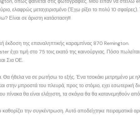
gton, όπως φαίνεται στις φωτογραφίες. Μου είπαν να στείλω e
ούριο, ελαφρώς μεταχειρισμένο (Έχω ρίξει το πολύ 10 σφαίρες).
σω? Είναι σε άριστη κατάσταση!!!
ική έκδοση της επαναληπτικής καραμπίνας 870 Remington.
ter έχει τιμή στο 75 τοις εκατό της καινούργιας. Πόσο πωλείτα
αι Σια ΟΕ.
. Θα ήθελα να σε ρωτήσω το εξής. Ένα τσοκάκι μετρημένο με ηλ
αι στην μπροστά του πλευρά, προς το στόμιο, εχει εσωτερική δι
ου πίνακα θα είναι ελάχιστη, τα σκάγια θα θα κατανεμηθούν από τ
υ καθορίζει την συγκέντρωση. Αυτό αποδείχτηκε πειραματικά αρ