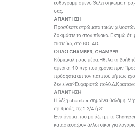
ευθυγραμμισμενο.Θελει σηκωμα η ραχη 
σας.
ΑΠΑΝΤΗΣΗ
Προσθέστε στρώματα τριών χιλιοστών σ
δοκιμάστε το στον πίνακα. Εκτιμώ ότι
πιστεύω, στο 60-40.
ΟΠΛΟ CHAMBER, CHAMPER
Κύριε,καλή σας μέρα.Ήθελα τη βοήθη
αμερική,40 περίπου χρόνια πριν.Προ
πρόσφατα απ τον παππού,μήπως έχουμ
δεν είναι?Ευχαριστώ πολύ.Δ.Κραπαν
ΑΠΑΝΤΗΣΗ
Η λέξη chamber σημαίνει θαλάμη. Μήπ
αριθμούς, πχ 2 3/4 ή 3″.
Ενα όνομα που μοιάζει με το Champer 
κατασκευάζουν άλλοι οίκοι για λογαρι