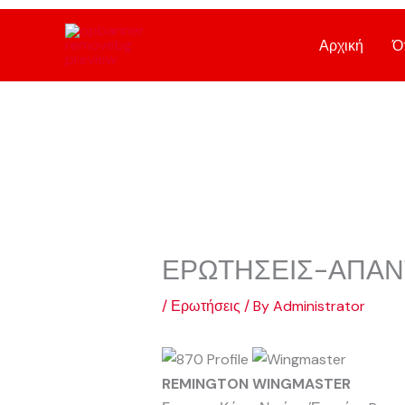
Skip
to
Αρχική
Ό
content
ΕΡΩΤΗΣΕΙΣ-ΑΠΑΝΤ
/
Ερωτήσεις
/ By
Administrator
REMINGTON WINGMASTER