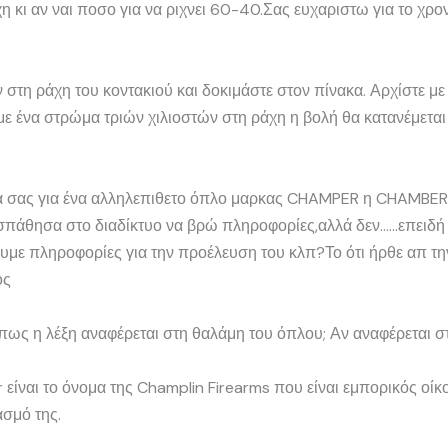
κι αν ναι ποσο για να ριχνει 60-40.Σας ευχαριστω για το χρο
τη ράχη του κοντακιού και δοκιμάστε στον πίνακα. Αρχίστε με τ
 με ένα στρώμα τριών χιλιοστών στη ράχη η βολή θα κατανέμετα
ά σας για ένα αλληλεπιθετο όπλο μαρκας CHAMPER η CHAMBER…ε
σπάθησα στο διαδίκτυο να βρώ πληροφορίες,αλλά δεν……επειδή ε
ε πληροφορίες για την προέλευση του κλπ?Το ότι ήρθε απ την
ος
ως η λέξη αναφέρεται στη θαλάμη του όπλου; Αν αναφέρεται σ
είναι το όνομα της Champlin Firearms που είναι εμπορικός οίκ
ασμό της.