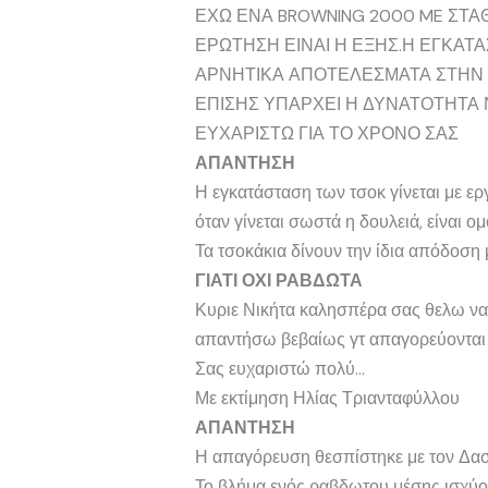
ΕΧΩ ΕΝΑ BROWNING 2000 ME ΣΤΑ
ΕΡΩΤΗΣΗ ΕΙΝΑΙ Η ΕΞΗΣ.Η ΕΓΚΑ
ΑΡΝΗΤΙΚΑ ΑΠΟΤΕΛΕΣΜΑΤΑ ΣΤΗΝ 
ΕΠΙΣΗΣ ΥΠΑΡΧΕΙ Η ΔΥΝΑΤΟΤΗΤΑ 
ΕΥΧΑΡΙΣΤΩ ΓΙΑ ΤΟ ΧΡΟΝΟ ΣΑΣ
ΑΠΑΝΤΗΣΗ
Η εγκατάσταση των τσοκ γίνεται με ερ
όταν γίνεται σωστά η δουλειά, είναι 
Τα τσοκάκια δίνουν την ίδια απόδοση 
ΓΙΑΤΙ ΟΧΙ ΡΑΒΔΩΤΑ
Κυριε Νικήτα καλησπέρα σας θελω να 
απαντήσω βεβαίως γτ απαγορεύονται 
Σας ευχαριστώ πολύ…
Με εκτίμηση Ηλίας Τριανταφύλλου
ΑΠΑΝΤΗΣΗ
Η απαγόρευση θεσπίστηκε με τον Δασ
Το βλήμα ενός ραβδωτου μέσης ισχύος