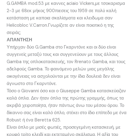
G.GAMBA mod.53 με καννες aciaio Vickers,με τσοκαρισμα
2-3 με 68εκ μήκος 900πιεσεις του 1959 σε πολύ καλή
κατάσταση με καποια σκαλίσματα και κλειδωμα σαν
Helicobloc V.Carron.Γνωρίζετε αν είναι ποιοτικό η της
σειράς;
ΑΠΑΝΤΗΣΗ
Υπήρχαν δύο G.Gamba στο Γκαρντόνε και οι δύο είναι
συγγενείς μεταξύ τους και συγγενεύουν με τους άλλους
Gamba της οπλοκατασκευής, τον Rrenato Gamba, και τους
αδελφούς Gamba. Το φαινόμενο μελών μιας μεγάλης
οικογένειας να ασχολούνται με την ίδια δουλειά δεν είναι
άγνωστο στο Γκαρντόνε.
Τόσο ο Giovanni όσο και ο Giuseppe Gamba κατασκεύαζαν
καλά όπλα. Δεν ήταν όπλα της πρώτης γραμμής, όπως τα
ακριβά χειροποίητα, ήταν πάντως άνω του μέσου όρου. Το
δίκαννο σας είναι καλό όπλο, στέκει στο ίδιο επίπεδο με ένα
Robust ή ένα Beretta 625.
Είναι όπλο με μισές φωτιές, προσεγεμένη κατασκευή, με
κρυφό τρίτο κλειδί και εκτεταμένο σκάλισμα. Η αξία του