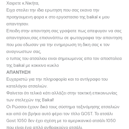
Χαιρετε κ.Νικήτα,
Ειχα στειλει την ιδια ερωτηση που σας εκανα την
προηγουμενη φορα κ στο εργοστασιο της baikal κ μου
απαντησαν.
Επειδη στην απαντηση σας γραψατε πως απεφυγαν να σας
απαντησουν,σας επισυνάπτω σε φωτογραφια την απαντηση
που μου εδωσαν για την ενημερωση τη δικη σας κ τον
αναγνωστων σας,
ο τυπος του ατσαλιου ειναι σημειωμενος απο τον αποστολεα
της baikal με κοκκινο κυκλο
ΑΠΑΝΤΗΣΗ
Ευχαριστώ για την πληροφορία και το αντίγραφο του
καταλόγου ατσαλιών.
Φαίνεται ότι τελικά κάτι αλλάζει στην τακτική επικοινωνίας
των στελεχών της Baikal!
Οι Ρώσσοι έχουν δικό τους σύστημα ταξινόμησης ατσαλιών
και από ότι βρήκα αυτό φέρει τον τίτλο GOST. Το ατσάλι
Gost 1050 δεν έχει σχέση με το αμερικανικό ατσάλι 1050
που είναι ένα απλό ανθρακούχο ατσάλι.