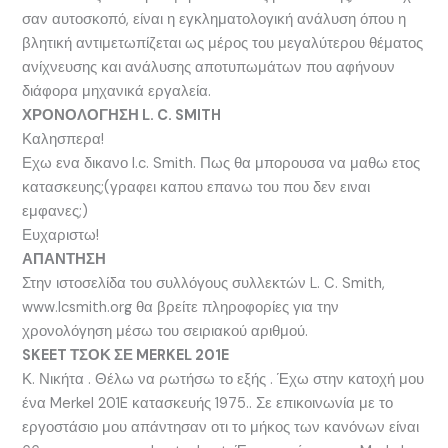
σαν αυτοσκοπό, είναι η εγκληματολογική ανάλυση όπου η
βλητική αντιμετωπίζεται ως μέρος του μεγαλύτερου θέματος
ανίχνευσης και ανάλυσης αποτυπωμάτων που αφήνουν
διάφορα μηχανικά εργαλεία.
ΧΡΟΝΟΛΟΓΗΣΗ L. C. SMITH
Καλησπερα!
Εχω ενα δικανο l.c. Smith. Πως θα μπορουσα να μαθω ετος
κατασκευης;(γραφει καπου επανω του που δεν ειναι
εμφανες;)
Ευχαριστω!
ΑΠΑΝΤΗΣΗ
Στην ιστοσελίδα του συλλόγους συλλεκτών L. C. Smith,
www.lcsmith.org θα βρείτε πληροφορίες για την
χρονολόγηση μέσω του σειριακού αριθμού.
SKEET ΤΣΟΚ ΣΕ MERKEL 201E
Κ. Νικήτα . Θέλω να ρωτήσω το εξής . Έχω στην κατοχή μου
ένα Merkel 201E κατασκευής 1975.. Σε επικοινωνία με το
εργοστάσιο μου απάντησαν οτι το μήκος των κανόνων είναι