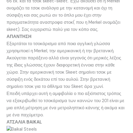
66 εκ. και τα τσοκ skeet-skeet. Έχω ακούσει οτι η Merkel
ονομάζει τα τσοκ ανάλογα με την κατανομή και όχι τη
σύσφιξη και σας ρωτώ αν το όπλο μου έχει στην
πραγματικότητα αναστροφα στοκ( που η Merkel ονομάζει
skeet). Σας ευχαριστώ πολύ για τον κόπο σας.
ΑΠΑΝΤΗΣΗ
Εξαρτάται το τσοκάρισμα από ποια αγγλική γλώσσα
χρησιμποιεί η Merkel, την αμερικανική ή την βρετανική.
Ακούγεται παράξενο αλλά είναι γεγονός ότι μερικές λέξεις
της ίδιας γλώσσας έχουν διαφορετική έννοια στην κάθε
χώρα. Στην αμερικανική τσοκ Skeet σημαίνει τσοκ με
σύσφιξη ενός δεκάτου επί του αυλού. Στην βρετανική
σημαίνει τσοκ για το άθλημα του Skeet άρα χωνί.
Επειδή υπάρχει αυτή η αμφιβολία ο πιο αξιόπιστος τρόπος
να εξακριβωθεί το τσοκάρισμα των καννών του 201 είναι με
μια απλή μέτρηση με ένα μετροληπτικό κάννης ή ακόμα και
με ένα παχύμετρο.
ΑΤΣΑΛΙΑ BAIKAL