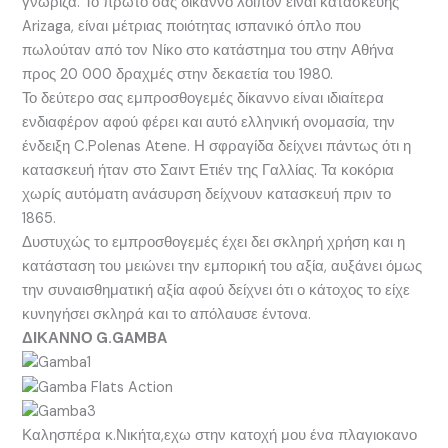
γνώριζα. Το πρώτο σας δίκαννο λοιπόν είναι κατασκευής
Arizaga, είναι μέτριας ποιότητας ισπανικό όπλο που
πωλούταν από τον Νίκο στο κατάστημα του στην Αθήνα
προς 20 000 δραχμές στην δεκαετία του 1980.
Το δεύτερο σας εμπροσθογεμές δίκαννο είναι ιδιαίτερα
ενδιαφέρον αφού φέρει και αυτό ελληνική ονομασία, την
ένδειξη C.Polenas Atene. Η σφραγίδα δείχνει πάντως ότι η
κατασκευή ήταν στο Σαιντ Ετιέν της Γαλλίας. Τα κοκόρια
χωρίς αυτόματη ανάσυρση δείχνουν κατασκευή πριν το
1865.
Δυστυχώς το εμπροσθογεμές έχει δει σκληρή χρήση και η
κατάσταση του μειώνει την εμπορική του αξία, αυξάνει όμως
την συναισθηματική αξία αφού δείχνει ότι ο κάτοχος το είχε
κυνηγήσει σκληρά και το απόλαυσε έντονα.
ΔΙΚΑΝΝΟ G.GAMBA
Καλησπέρα κ.Νικήτα,εχω στην κατοχή μου ένα πλαγιοκανο