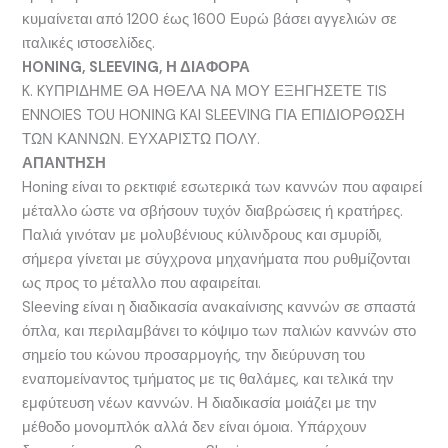
κυμαίνεται από 1200 έως 1600 Ευρώ βάσει αγγελιών σε
ιταλικές ιστοσελίδες.
HONING, SLEEVING, Η ΔΙΑΦΟΡΑ
K. KYΠΡΙΔΗΜΕ ΘΑ ΗΘΕΛΑ ΝΑ ΜΟΥ ΕΞΗΓΗΣΕΤΕ TIS
ENNOIES TOU HONΙNG KAI SLEEVING ΓΙΑ ΕΠΙΔΙΟΡΘΩΣΗ
ΤΩΝ ΚΑΝΝΩΝ. ΕΥΧΑΡΙΣΤΩ ΠΟΛΥ.
ΑΠΑΝΤΗΣΗ
Honing είναι το ρεκτιφιέ εσωτερικά των καννών που αφαιρεί
μέταλλο ώστε να σβήσουν τυχόν διαβρώσεις ή κρατήρες.
Παλιά γινόταν με μολυβένιους κύλινδρους και σμυρίδι,
σήμερα γίνεται με σύγχρονα μηχανήματα που ρυθμίζονται
ως προς το μέταλλο που αφαιρείται.
Sleeving είναι η διαδικασία ανακαίνισης καννών σε σπαστά
όπλα, και περιλαμβάνει το κόψιμο των παλιών καννών στο
σημείο του κώνου προσαρμογής, την διεύρυνση του
εναπομείναντος τμήματος με τις θαλάμες, και τελικά την
εμφύτευση νέων καννών. Η διαδικασία μοιάζει με την
μέθοδο μονομπλόκ αλλά δεν είναι όμοια. Υπάρχουν