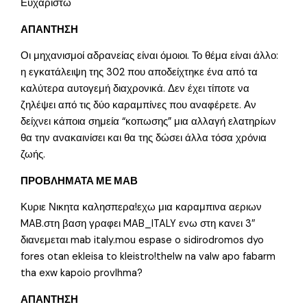
Ευχαριστώ
ΑΠΑΝΤΗΣΗ
Οι μηχανισμοί αδρανείας είναι όμοιοι. Το θέμα είναι άλλο:
η εγκατάλειψη της 302 που αποδείχτηκε ένα από τα
καλύτερα αυτογεμή διαχρονικά. Δεν έχει τίποτε να
ζηλέψει από τις δύο καραμπίνες που αναφέρετε. Αν
δείχνει κάποια σημεία “κοπωσης” μια αλλαγή ελατηρίων
θα την ανακαινίσει και θα της δώσει άλλα τόσα χρόνια
ζωής.
ΠΡΟΒΛΗΜΑΤΑ ΜΕ ΜΑΒ
Κυριε Νικητα καλησπερα!εχω μια καραμπινα αεριων
MAB.στη βαση γραφει MAB_ITALY ενω στη κανει 3″
διανεμεται mab italy.mou espase o sidirodromos dyo
fores otan ekleisa to kleistro!thelw na valw apo fabarm
tha exw kapoio provlhma?
ΑΠΑΝΤΗΣΗ