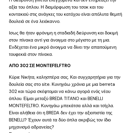
Η διεύρυνση γίνεται ελεγχόμενα και δεν επηρεάζει την
αξία του όπλου. Η διαμόρφωση του τσοκ και του
κοντακιού στις ανάγκες του κατόχου είναι απόλυτα θεμιτή
δουλειά σε ένα λειόκαννο.
Ισως θα ήταν φρόνιμη η σταδιαδή διεύρυνση και δοκιμή
στον πίνακα αντί για άνοιγμα στο μέγιστο με τη μια.
Ενδέχεται ένα μικρό άνοιγμα να δίνει την απαιτούμενη
τουφεκιά στον πίνακα.
ΑΠΟ 302 ΣΕ MONTEFELFTRO
Κύριε Νικήτα, καλησπέρα σας. Και συγχαρητήρια για την
δουλεία σας στο site. Κυνηγάω χρόνια με μια berreta
302 και τώρα σκέφτομαι να κάνω αγορά ενός νέου
όπλου. Είμαι μεταξύ BREDA TITANO και BENELLI
MONTEFELTRO. Κυνηγάω μπεκάτσα αλλά και τσίχλα.
Είναι αλήθεια ότι η BREDA δεν έχει την αξιοπιστία της
BENELLI? Έχουν αυτά τα δύο όπλα ακριβώς τον ίδιο
μηχανισμό αδρανείας?