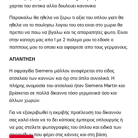
χαρτια του αντικα αλλα δουλευει κανονικα
Παρακαλω θα ηθελα να ξερω τι αξια του οπλου γιατι θα
ηθελα να το πουλησω λογου του οτο ειναι στο χωριο θα
πρεπει να παω να βγαλω και τις απαραιτητες φωτο. Ειναι
στην κατοχη μας απο 1 με 2 πολεμο μου το εδοσε ο
παππους μου το οποιο και αφαιρεσε απο τους γερμανους.
ΑΠΑΝΤΗΣΗ
Η σφραγίδα Siemens μάλλον αναφέρεται στο είδος
ατσαλιού των καννών και όχι στο όπλο συνολικά. Η
πλήρης ονομασία του ατσαλιού ήταν Siemens Martin και
βρίσκεται σε πολλά δίκαννα τόσο γερμανικά όσο και
άλλων χωρών.
Για να εξακριβωθεί η ακριβής προέλευση του δίκαννου
σας καλό είναι να το δει κάποιος έμπειρος οπλουργός ή
να μας στείλετε φωτογραφίες του όπλου και ειδικά των
σφραγίδων που φέρει στις κάννες και στη βάση.