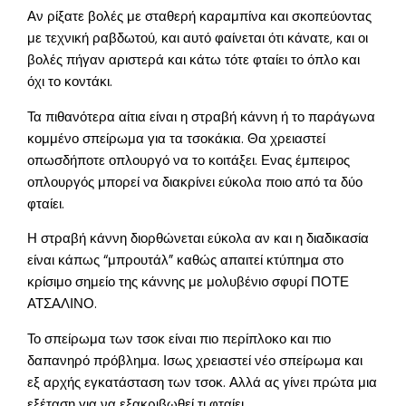
Αν ρίξατε βολές με σταθερή καραμπίνα και σκοπεύοντας
με τεχνική ραβδωτού, και αυτό φαίνεται ότι κάνατε, και οι
βολές πήγαν αριστερά και κάτω τότε φταίει το όπλο και
όχι το κοντάκι.
Τα πιθανότερα αίτια είναι η στραβή κάννη ή το παράγωνα
κομμένο σπείρωμα για τα τσοκάκια. Θα χρειαστεί
οπωσδήποτε οπλουργό να το κοιτάξει. Ενας έμπειρος
οπλουργός μπορεί να διακρίνει εύκολα ποιο από τα δύο
φταίει.
Η στραβή κάννη διορθώνεται εύκολα αν και η διαδικασία
είναι κάπως “μπρουτάλ” καθώς απαιτεί κτύπημα στο
κρίσιμο σημείο της κάννης με μολυβένιο σφυρί ΠΟΤΕ
ΑΤΣΑΛΙΝΟ.
Το σπείρωμα των τσοκ είναι πιο περίπλοκο και πιο
δαπανηρό πρόβλημα. Ισως χρειαστεί νέο σπείρωμα και
εξ αρχής εγκατάσταση των τσοκ. Αλλά ας γίνει πρώτα μια
εξέταση για να εξακριβωθεί τι φταίει.