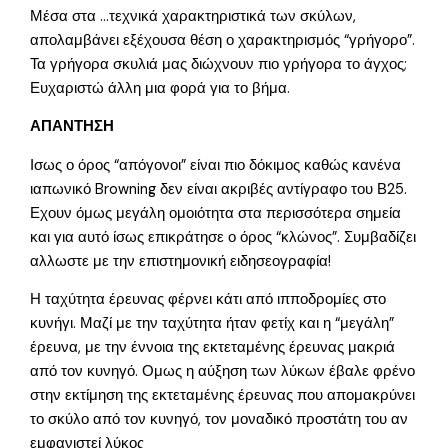
Μέσα στα …τεχνικά χαρακτηριστικά των σκύλων,
απολαμβάνει εξέχουσα θέση ο χαρακτηρισμός “γρήγορο”.
Τα γρήγορα σκυλιά μας διώχνουν πιο γρήγορα το άγχος;
Ευχαριστώ άλλη μια φορά για το βήμα.
ΑΠΑΝΤΗΣΗ
Ισως ο όρος “απόγονοι” είναι πιο δόκιμος καθώς κανένα
ιαπωνικό Browning δεν είναι ακριβές αντίγραφο του Β25.
Εχουν όμως μεγάλη ομοιότητα στα περισσότερα σημεία
και για αυτό ίσως επικράτησε ο όρος “κλώνος”. Συμβαδίζει
αλλωστε με την επιστημονική ειδησεογραφία!
Η ταχύτητα έρευνας φέρνει κάτι από ιπποδρομίες στο
κυνήγι. Μαζί με την ταχύτητα ήταν φετίχ και η “μεγάλη”
έρευνα, με την έννοια της εκτεταμένης έρευνας μακριά
από τον κυνηγό. Ομως η αύξηση των λύκων έβαλε φρένο
στην εκτίμηση της εκτεταμένης έρευνας που απομακρύνει
το σκύλο από τον κυνηγό, τον μοναδικό προστάτη του αν
εμφανιστεί λύκος