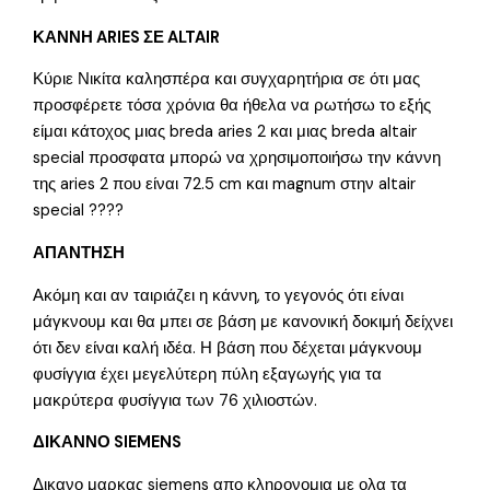
ΚΑΝΝΗ ARIES ΣΕ ALTAIR
Κύριε Νικίτα καλησπέρα και συγχαρητήρια σε ότι μας
προσφέρετε τόσα χρόνια θα ήθελα να ρωτήσω το εξής
είμαι κάτοχος μιας breda aries 2 και μιας breda altair
special προσφατα μπορώ να χρησιμοποιήσω την κάννη
της aries 2 που είναι 72.5 cm και magnum στην altair
special ????
ΑΠΑΝΤΗΣΗ
Ακόμη και αν ταιριάζει η κάννη, το γεγονός ότι είναι
μάγκνουμ και θα μπει σε βάση με κανονική δοκιμή δείχνει
ότι δεν είναι καλή ιδέα. Η βάση που δέχεται μάγκνουμ
φυσίγγια έχει μεγελύτερη πύλη εξαγωγής για τα
μακρύτερα φυσίγγια των 76 χιλιοστών.
ΔΙΚΑΝΝΟ SIEMENS
Δικανο μαρκας siemens απο κληρονομια με ολα τα