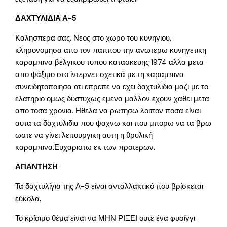
ΔΑΧΤΥΛΙΔΙΑ Α-5
Καλησπερα σας. Νεος στο χωρο του κυνηγιου,
κληρονομησα απο τον παππου την ανωτερω κυνηγετικη
καραμπινα βελγικου τυπου κατασκευης 1974 αλλα μετα
απο ψάξιμο στο ίντερνετ σχετικά με τη καραμπινα
συνειδητοποιησα οτι επρεπε να εχει δαχτυλιδια μαζι με το
ελατηριο ομως δυστυχως εμενα μαλλον εχουν χαθει μετα
απο τοσα χρονια. Ηθελα να ρωτησω λοιπον ποσα είναι
αυτα τα δαχτυλιδια που ψαχνω και που μπορω να τα βρω
ωστε να γίνει λειτουργικη αυτη η θρυλική
καραμπινα.Ευχαριστω εκ των προτερων.
ΑΠΑΝΤΗΣΗ
Τα δαχτυλίγια της Α-5 είναι ανταλλακτικό που βρίσκεται
εύκολα.
Το κρίσιμο θέμα είναι να ΜΗΝ ΡΙΞΕΙ ουτε ένα φυσίγγι