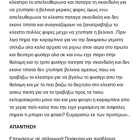
κλειστρο το απελευθερωνα και παταγα τη σκανδαλη για
να χτυπησει η βελονα μερικες φορες ομως ενω
απελευθερωνα το κλειστο παταγα σκανδαλη και δεν
εκανε τιποτα και αναγκαζομουν να ξανατραβηξω το
κλειστο πολλες φορες μεχρι να χτυπησε η βελονα ..Πριν
λιγο πηρα την καραμπινα για να την δοκιμασω γεματη
οπλιζω ολα καλα αρχισα να ριχνω στον αερα στο πρωτο
και δευτερο φυσίγγι ολα οκ και ενω ειχε παρει στην
θαλαμη και το τριτο φυσίγγι πατησα την σκανδαλη και δεν
εκανε τιποτα δεν χτυπησε βελονα αμεσως παω να
τραβηξω το κλειστρο για να βγαλω το φυσίγγι απο την
θαλαμη και με το που βαζω το δαχτυλο στο κλειστό και
ασκω πιεση για να το τραβηξω προς τα πισω
εκπυρσοκροτει μονο του και μου φευγει η καραμπίνα απο
τα χερια παλι καλα που την ειχα γυρισμενη σε ασφαλες
σημειο τι μπορει να φταιει? Ευχαριστώ εκ των προτέρων…
ΑΠΑΝΤΗΣΗ
Επειγόντως σε οπλουργό! Πρόκειται για πρόβλημα