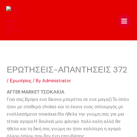
Skip
to
content
ΕΡΩΤΗΣΕΙΣ-ΑΠΑΝΤΗΣΕΙΣ 372
/
Ερωτήσεις
/ By
Administrator
AFTER MARKET ΤΣΟΚΑΚΙΑ
Γειά σας.Βρήκα ενα δίκανο μπερέττα σε ενα μαγαζί.Το όπλο
ήταν με σταθερά chokes και το έκανε ενας οπλουργός με
εναλλασόμενα τσοκάκια.Θα ήθελα την γνώμη σας για μια
τέτοια αγορα.Η δουλειά μου φάνηκε πολύ καλή αλλά θα
ήθελα και τη δική σας γνώμη αν ήταν καλύτερη η αγορά
άλλου όπλου που δεν έχει επεμβάσεις.