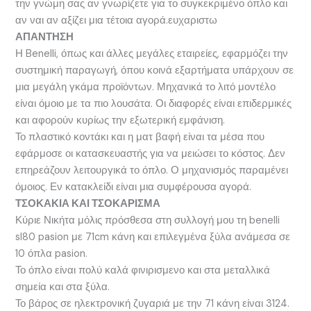
την γνώμη σας αν γνωρίζετε για το συγκεκριμένο όπλο και
αν ναι αν αξίζει μια τέτοια αγορά.ευχαριστω
ΑΠΑΝΤΗΣΗ
Η Benelli, όπως και άλλες μεγάλες εταιρείες, εφαρμόζει την
συστημική παραγωγή, όπου κοινά εξαρτήματα υπάρχουν σε
μια μεγάλη γκάμα προϊόντων. Μηχανικά το λιτό μοντέλο
είναι όμοιο με τα πιο λουσάτα. Οι διαφορές είναι επιδερμικές
και αφορούν κυρίως την εξωτερική εμφάνιση.
Το πλαστικό κοντάκι και η ματ βαφή είναι τα μέσα που
εφάρμοσε οι κατασκευαστής για να μειώσει το κόστος. Δεν
επηρεάζουν λειτουργικά το όπλο. Ο μηχανισμός παραμένει
όμοιος. Εν κατακλείδι είναι μια συμφέρουσα αγορά.
ΤΣΟΚΑΚΙΑ ΚΑΙ ΤΣΟΚΑΡΙΣΜΑ
Κύριε Νικήτα μόλις πρόσθεσα στη συλλογή μου τη benelli
sl80 pasion με 71cm κάνη και επιλεγμένα ξύλα ανάμεσα σε
10 όπλα pasion.
Το όπλο είναι πολύ καλά φινιρισμενο και στα μεταλλικά
σημεία και στα ξύλα.
Το βάρος σε ηλεκτρονική ζυγαριά με την 71 κάνη είναι 3124.