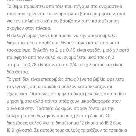
Το θέμα προκύπτει από τότε που πήγαμε στα ονομαστικά
τσοκ που κρίνονται και ονομάζονται βάσει μετρήσεων, αντί
για την παλιά τακτική που βασιζόταν στην καταμέτρηση
σκαγίων στον πίνακα.
Η αλλαγή όμως έγινε και πρέπει να την υποστούμε. Οι
διάμετροι που παραθέτετε δίνουν πάνω κάτω τα σωστά
τσοκαρίσμα, δηλαδή, το 2, με 0,49 είναι σχεδόν μισό χιλιοστό
πο σφιχτό από τον αυλό και ονομάζεται μισό τσοκ ή 3
άστρα. Το 0,78 είναι κοντά στα 3/4 του χιλιοστού και είναι
δύο άστρα.
Το γιατί δεν είναι επακριβώς όπως λένε τα βιβλία οφείλεται
το γεγονός ότι τα τσοκάκια μάλλον κατασκευάζονται
εξωτερικά. Οι κάννες σφυρηλατούνται μεν όλες από τα ίδια
μηχανήματα αλλά πάντα υπάρχουν μικροδιαφορές στον
αυλό και στην Τράπεζα Δοκιμών σφραγίζονται με την
καλίμπρα που δέχτηκαν αμέσως μετά τη δοκιμή. Οι
διαστάσεις αυλού για το διαμέτρημα 12 είναι από 18,2 έως
18,9 χιλιοστά. Σε αυτούς τους αυλούς ταιριάζουν τα τσοκάκια