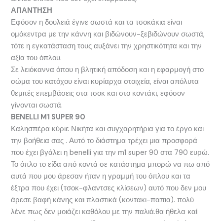
ΑΠΑΝΤΗΣΗ
Εφόσον η δουλειά έγινε σωστά και τα τσοκάκια είναι
ομόκεντρα με την κάννη και βιδώνουν-ξεβιδώνουν σωστά,
τότε η εγκατάσταση τους αυξάνει την χρηστικότητα και την
αξία του όπλου.
Σε λειόκαννα όπου η βλητική απόδοση και η εφαρμογή στο
σώμα του κατόχου είναι κυρίαρχα στοιχεία, είναι απόλυτα
θεμιτές επεμβάσεις στα τσοκ και στο κοντάκι, εφόσον
γίνονται σωστά.
BENELLI M1 SUPER 90
Καλησπέρα κύριε Νικήτα και συγχαρητήρια για το έργο και
την βοήθεια σας . Αυτό το διάστημα τρέχει μια προσφορά
που έχει βγάλει η benelli για την m1 super 90 στα 790 ευρώ.
Το όπλο το είδα από κοντά σε κατάστημα μπορώ να πω από
αυτά που μου άρεσαν ήταν η γραμμή του όπλου και τα
έξτρα που έχει (τσοκ-φλαντσες κλίσεων) αυτό που δεν μου
άρεσε βαφή κάνης και πλαστικά (κοντακι-παπια). πολύ
λένε πως δεν μοιάζει καθόλου με την παλιά.θα ήθελα καί