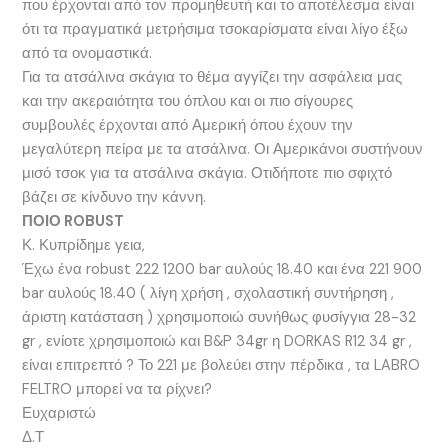
που έρχονται από τον προμηθευτή και το αποτέλεσμα είναι
ότι τα πραγματικά μετρήσιμα τσοκαρίσματα είναι λίγο έξω
από τα ονομαστικά.
Για τα ατσάλινα σκάγια το θέμα αγγίζει την ασφάλεια μας
και την ακεραιότητα του όπλου και οι πιο σίγουρες
συμβουλές έρχονται από Αμερική όπου έχουν την
μεγαλύτερη πείρα με τα ατσάλινα. Οι Αμερικάνοι συστήνουν
μισό τσοκ για τα ατσάλινα σκάγια. Οτιδήποτε πιο σφιχτό
βάζει σε κίνδυνο την κάννη.
ΠΟΙΟ ROBUST
Κ. Κυπρίδημε γεια,
Έχω ένα robust 222 1200 bar αυλούς 18.40 και ένα 221 900
bar αυλούς 18.40 ( λίγη χρήση , σχολαστική συντήρηση ,
άριστη κατάσταση ) χρησιμοποιώ συνήθως φυσίγγια 28-32
gr , ενίοτε χρησιμοποιώ και B&P 34gr η DORKAS R12 34 gr ,
είναι επιτρεπτό ? Το 221 με βολεύει στην πέρδικα , τα LABRO
FELTRO μπορεί να τα ρίχνει?
Ευχαριστώ
Δ.Τ