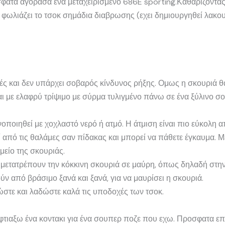
σφατα αγορασα ενα μεταχειρισμένο 686E sporting.Καθαρίζοντας
φωλιάζει το τσοκ σημάδια διαβρωσης (εχει δημιουργηθεί λακου
ηλές και δεν υπάρχει σοβαρός κίνδυνος ρήξης. Ομως η σκουριά θα
ι με ελαφρύ τρίψιμο με σύρμα τυλιγμένο πάνω σε ένα ξύλινο σ
οποιηθεί με χοχλαστό νερό ή ατμό. Η άτμιση είναι πιο εύκολη α
ί από τις θαλάμες σαν πίδακας και μπορεί να πάθετε έγκαυμα. Μ
μείο της σκουριάς.
, μετατρέπουν την κόκκινη σκουριά σε μαύρη, όπως δηλαδή στην
ν από βράσιμο ξανά και ξανά, για να μαυρίσει η σκουριά.
στε και λαδώστε καλά τις υποδοχές των τσοκ.
 φτιαξω ένα κοντακι για ένα σουπερ ποζε που εχω. Προσφατα 