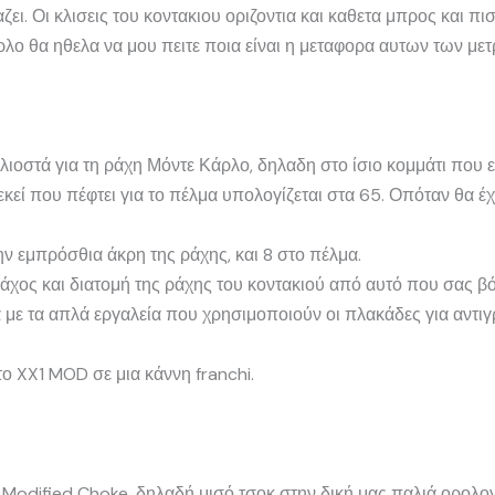
αζει. Οι κλισεις του κοντακιου οριζοντια και καθετα μπρος και 
λο θα ηθελα να μου πειτε ποια είναι η μεταφορα αυτων των μετ
ιλιοστά για τη ράχη Μόντε Κάρλο, δηλαδη στο ίσιο κομμάτι που 
 εκεί που πέφτει για το πέλμα υπολογίζεται στα 65. Οπόταν θα έ
την εμπρόσθια άκρη της ράχης, και 8 στο πέλμα.
 πάχος και διατομή της ράχης του κοντακιού από αυτό που σας βό
λα με τα απλά εργαλεία που χρησιμοποιούν οι πλακάδες για αντ
ο XX1 MOD σε μια κάννη franchi.
 Modified Choke, δηλαδή μισό τσοκ στην δική μας παλιά ορολογ