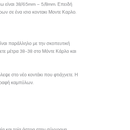
πισω είναι 38/65mm – 5/8mm. Επειδή
ρων σε ένα ισιο κοντακι Μοντε Καρλο.
είναι παράλληλο με την σκοπευτική
χετε μέτρα 38-38 στο Μόντε Κάρλο και
λεψε στο νέο κοντάκι που φτιάχνετε. Η
ιγραφή καμπύλων.
ία και τρία άστρα στην σύγχρονη.