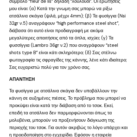
σύμβολο “fleur de lis” δηλαδή “λουλούδι”. Οι ερωτήσεις
μου είναι: (α) Κατά την γνωμη σας μπορώ να ρίξω
ατσάλινα σκάγια (ψιλά, μέχρι 4mm); (β) Τα φυσίγγια (Nsi
32gr ν.5) αναγράφουν “high performance steel shot”,
διάβασα ότι αυτό είναι προδιαγραφή με ακόμα
μεγαλύτερες απαιτήσεις από τα όπλα, ισχύει; (γ) Τα
φυσσίγγια (Lambro 36gr ν.2) που αναγράφουν “steel
shots type B” είναι κάτι σκληρότερο; (δ) Σας στέλνω
φωτογραφία τις σφραγίδες της κάννης, λένε κάτι ιδιαίτερο;
Σας ευχαριστώ πολύ για τον χρόνο σας.
ΑΠΑΝΤΗΣΗ
Τα φυσίγγια με ατσάλινα σκάγια δεν υποβάλλουν την
κάννη σε αυξημένες πιέσεις. Το πρόβλημα που μπορεί να
προκύψει είναι κατά την διάβαση από το τσοκ. Εκεί,
επειδή τα ατσάλινα δεν παρμορφώνονται όπως τα
μολυβένια, μπορούν να προξενήσουν διόγκωση της
περιοχής του τσοκ. Για αυτόν ακριβώς το λόγο υπάρχει και
η προειδοποίηση στο εγχειρίδιο. Εφόσον η εταιρεία