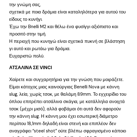
την γνώμη σας,
σχετικά με ποια δράμια είναι καταληλότερα για αυτού του
είδους το κυνήγι.
Έχω την Bnelli M2 και θέλω ένα φυσίγγι αξιόπιστο και
προσιτό στην τιμή.
Η περιοχή που κυνηγώ είναι σχετικά πυκνή σε βλάστηση
γι αυτό και ρωτάω για δράμια.
Ευχαριστώ πολύ.
ΑΤΣΑΛΙΝΑ ΣΕ VINCI
Χαίρετε και συγχαρητήρια για την γνώση που μοιράζετε.
Είμαι κάτοχος μιας καινούργιας Benelli Nova με κάννη
slug, λεία, χωρίς τσοκ, με θαλάμη 89mm. Το εγχειρίδιο του
όπλου επιτρέπει ατσάλινα σκάγια, με κατάλληλα ανοιχτά
τσοκ (μέχρι μισό), αλλά φοβάμαι ότι αυτά δεν αφορούν
την κάννη slug. Η κάννη μου έχει εσωτερική διάμετρο
περίπου 18,1mm δηλαδή είναι στενή και επιπλέον δεν
αναγράφει “steel shot” ούτε βλέπω σφραγισμένο κάποιο