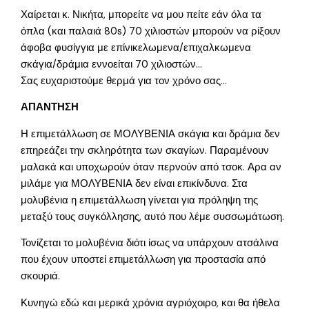
Χαίρεται κ. Νικήτα, μπορείτε να μου πείτε εάν όλα τα
όπλα (και παλαιά 80s) 70 χιλιοστών μπορούν να ρίξουν
άφοβα φυσίγγια με επίνικελωμενα/επιχαλκωμενα
σκάγια/δράμια εννοείται 70 χιλιοστών…
Σας ευχαριστούμε θερμά για τον χρόνο σας…
ΑΠΑΝΤΗΣΗ
Η επιμετάλλωση σε ΜΟΛΥΒΕΝΙΑ σκάγια και δράμια δεν
επηρεάζει την σκληρότητα των σκαγίων. Παραμένουν
μαλακά και υποχωρούν όταν περνούν από τσοκ. Αρα αν
μιλάμε για ΜΟΛΥΒΕΝΙΑ δεν είναι επικίνδυνα. Στα
μολυβένια η επιμετάλλωση γίνεται για πρόληψη της
μεταξύ τους συγκόλλησης, αυτό που λέμε συσσωμάτωση.
Τονίζεται το μολυβένια διότι ίσως να υπάρχουν ατσάλινα
που έχουν υποστεί επιμετάλλωση για προστασία από
σκουριά.
Κυνηγώ εδώ και μερικά χρόνια αγριόχοιρο, και θα ήθελα