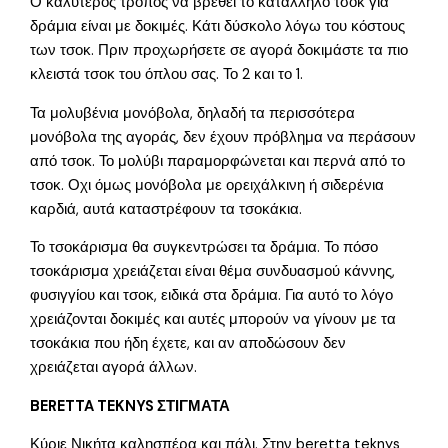
Ο καλύτερος τρόπος να βρεθεί το κατάλληλο τσοκ για
δράμια είναι με δοκιμές. Κάτι δύσκολο λόγω του κόστους
των τσοκ. Πριν προχωρήσετε σε αγορά δοκιμάστε τα πιο
κλειστά τσοκ του όπλου σας. Το 2 και το 1.
Τα μολυβένια μονόβολα, δηλαδή τα περισσότερα
μονόβολα της αγοράς, δεν έχουν πρόβλημα να περάσουν
από τσοκ. Το μολύβι παραμορφώνεται και περνά από το
τσοκ. Οχι όμως μονόβολα με ορειχάλκινη ή σιδερένια
καρδιά, αυτά καταστρέφουν τα τσοκάκια.
Το τσοκάρισμα θα συγκεντρώσει τα δράμια. Το πόσο
τσοκάρισμα χρειάζεται είναι θέμα συνδυασμού κάννης,
φυσιγγίου και τσοκ, ειδικά στα δράμια. Για αυτό το λόγο
χρειάζονται δοκιμές και αυτές μπορούν να γίνουν με τα
τσοκάκια που ήδη έχετε, και αν αποδώσουν δεν
χρειάζεται αγορά άλλων.
BERETTA TEKNYS ΣΤΙΓΜΑΤΑ
Κύριε Νικήτα καλησπέρα και πάλι. Στην beretta teknys