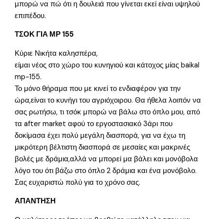
μπορώ να πώ ότι η δουλειά που γίνεται εκεί είναι υψηλού
επιπέδου.
ΤΣΟΚ ΓΙΑ ΜΡ 155
Κύριε Νικήτα καλησπέρα,
είμαι νέος στο χώρο του κυνηγιού και κάτοχος μίας baikal
mp-155.
Το μόνο θήραμα που με κινεί το ενδιαφέρον για την
ώρα,είναι το κυνήγι του αγριόχοιρου. Θα ήθελα λοιπόν να
σας ρωτήσω, τι τσόκ μπορώ να βάλω στο όπλο μου, από
τα after market αφού το εργοστασιακό 3άρι που
δοκίμασα έχει πολύ μεγάλη διασπορά, για να έχω τη
μικρότερη βέλτιστη διασπορά σε μεσαίες και μακρινές
βολές με δράμια,αλλά να μπορεί μα βάλει και μονόβολα
λόγο του ότι βάζω στο όπλο 2 δράμια και ένα μονόβολο.
Σας ευχαριστώ πολύ για το χρόνο σας.
ΑΠΑΝΤΗΣΗ