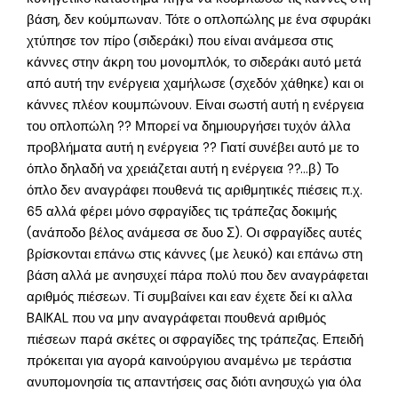
βάση, δεν κούμπωναν. Τότε ο οπλοπώλης με ένα σφυράκι
χτύπησε τον πίρο (σιδεράκι) που είναι ανάμεσα στις
κάννες στην άκρη του μονομπλόκ, το σιδεράκι αυτό μετά
από αυτή την ενέργεια χαμήλωσε (σχεδόν χάθηκε) και οι
κάννες πλέον κουμπώνουν. Είναι σωστή αυτή η ενέργεια
του οπλοπώλη ?? Μπορεί να δημιουργήσει τυχόν άλλα
προβλήματα αυτή η ενέργεια ?? Γιατί συνέβει αυτό με το
όπλο δηλαδή να χρειάζεται αυτή η ενέργεια ??…β) Το
όπλο δεν αναγράφει πουθενά τις αριθμητικές πιέσεις π.χ.
65 αλλά φέρει μόνο σφραγίδες τις τράπεζας δοκιμής
(ανάποδο βέλος ανάμεσα σε δυο Σ). Οι σφραγίδες αυτές
βρίσκονται επάνω στις κάννες (με λευκό) και επάνω στη
βάση αλλά με ανησυχεί πάρα πολύ που δεν αναγράφεται
αριθμός πιέσεων. Τί συμβαίνει και εαν έχετε δεί κι αλλα
BAIKAL που να μην αναγράφεται πουθενά αριθμός
πιέσεων παρά σκέτες οι σφραγίδες της τράπεζας. Επειδή
πρόκειται για αγορά καινούργιου αναμένω με τεράστια
ανυπομονησία τις απαντήσεις σας διότι ανησυχώ για όλα