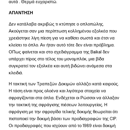
αυτά . Θερμά ευχαριστώ.
ΑΠΑΝΤΗΣΗ
Δεν κατάλαβα ακριβώς τι κτύπησε ο οπλοπώλης.
Ακούγεται σαν μια περίπτωση κολλημένου εξολκέα που
χρειάστηκε λίγη πίεση για να καθίσει σωστά και έτσι να
κλείσει το όπλο. Αν ήταν αυτό τότε δεν είναι πρόβλημα.
ΟΠως φαίνεται και στο σχεδιάγραμμα της Baikal δεν
υπάρχει πίρος στο τέλος του μονομπλόκ, μια βίδα
συγκρατεί τον εξολκέα και αυτή βιδώνει ανάμεσα στα
κλειδιά.
Η τακτική των Τραπεζών Δοκιμών αλλάζει κατά καιρούς.
Η τάση είναι προς ολοένα και λιγότερα στοιχεία να
σφραγίζονται στα όπλα. Ενδέχεται οι Ρώσσοι να άλλαξαν
την τακτική της σφράγισης πιέσεων λειτουργείας. Η
σφράγιση με την σφραγίδα τελικής δοκιμής θεωρείται ότι
πιστοποιεί την δοκιμή βάσει των προδιαγραφών της CIP.
Οι προδιαγραφές που ισχύουν από το 1989 είναι δοκιμή