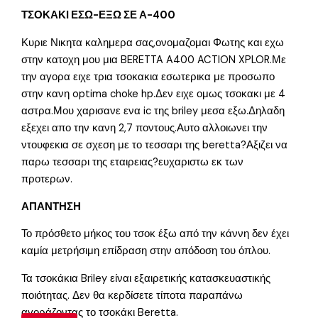
ΤΣΟΚΑΚΙ ΕΣΩ-ΕΞΩ ΣΕ Α-400
Κυριε Νικητα καλημερα σας,ονομαζομαι Φωτης και εχω
στην κατοχη μου μια BERETTA A400 ACTION XPLOR.Με
την αγορα ειχε τρια τσοκακια εσωτερικα με προσωπο
στην κανη optima choke hp.Δεν ειχε ομως τσοκακι με 4
αστρα.Μου χαρισανε ενα ic της briley μεσα εξω.Δηλαδη
εξεχει απο την κανη 2,7 ποντους.Αυτο αλλοιωνει την
ντουφεκια σε σχεση με το τεσσαρι της beretta?Αξιζει να
παρω τεσσαρι της εταιρειας?ευχαριστω εκ των
προτερων.
ΑΠΑΝΤΗΣΗ
Το πρόσθετο μήκος του τσοκ έξω από την κάννη δεν έχει
καμία μετρήσιμη επίδραση στην απόδοση του όπλου.
Τα τσοκάκια Briley είναι εξαιρετικής κατασκευαστικής
ποιότητας. Δεν θα κερδίσετε τίποτα παραπάνω
αγοράζοντας το τσοκάκι Beretta.