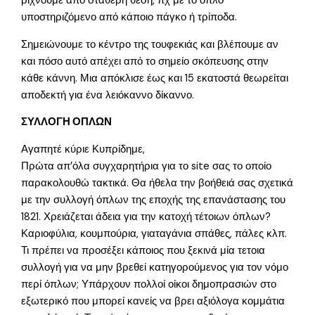
ρίχνουμε από σταθερή θέση, πχ με το όπλο
υποστηριζόμενο από κάποιο πάγκο ή τρίποδα.
Σημειώνουμε το κέντρο της τουφεκιάς και βλέπουμε αν
και πόσο αυτό απέχει από το σημείο σκόπευσης στην
κάθε κάννη. Μια απόκλισε έως και 15 εκατοστά θεωρείται
αποδεκτή για ένα λειόκαννο δίκαννο.
ΣΥΛΛΟΓΗ ΟΠΛΩΝ
Αγαπητέ κύριε Κυπρίδημε,
Πρώτα απ’όλα συγχαρητήρια για το site σας το οποίο
παρακολουθώ τακτικά. Θα ήθελα την βοήθειά σας σχετικά
με την συλλογή όπλων της εποχής της επανάστασης του
1821. Χρειάζεται άδεια για την κατοχή τέτοιων όπλων?
Καριοφύλια, κουμπούρια, γιαταγάνια σπάθες, πάλες κλπ.
Τι πρέπει να προσέξει κάποιος που ξεκινά μία τετοια
συλλογή για να μην βρεθεί κατηγορούμενος για τον νόμο
περί όπλων; Υπάρχουν πολλοί οίκοι δημοπρασιών στο
εξωτερικό που μπορεί κανείς να βρει αξιόλογα κομμάτια