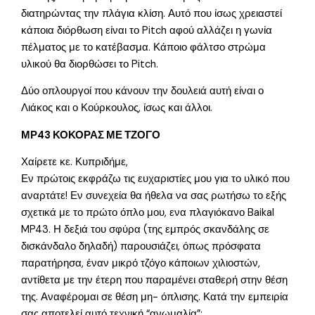
διατηρώντας την πλάγια κλίση. Αυτό που ίσως χρειαστεί
κάποια διόρθωση είναι το Pitch αφού αλλάζει η γωνία
πέλματος με το κατέβασμα. Κάποιο φάλτσο στρώμα
υλικού θα διορθώσει το Pitch.
Δύο οπλουργοί που κάνουν την δουλειά αυτή είναι ο
Λιάκος και ο Κούρκουλος, ίσως και άλλοι.
ΜΡ43 ΚΟΚΟΡΑΣ ΜΕ ΤΖΟΓΟ
Χαίρετε κε. Κυπριδήμε,
Εν πρώτοις εκφράζω τις ευχαριστίες μου για το υλικό που
αναρτάτε! Εν συνεχεία θα ήθελα να σας ρωτήσω το εξής
σχετικά με το πρώτο όπλο μου, ενα πλαγιόκανο Baikal
MP43. Η δεξιά του σφύρα (της εμπρός σκανδάλης σε
δισκάνδαλο δηλαδή) παρουσιάζει, όπως πρόσφατα
παρατήρησα, έναν μικρό τζόγο κάποιων χιλιοστών,
αντίθετα με την έτερη που παραμένει σταθερή στην θέση
της. Αναφέρομαι σε θέση μη- όπλισης. Κατά την εμπειρία
σας αποτελεί αυτό τεχνική “ανωμαλία”;