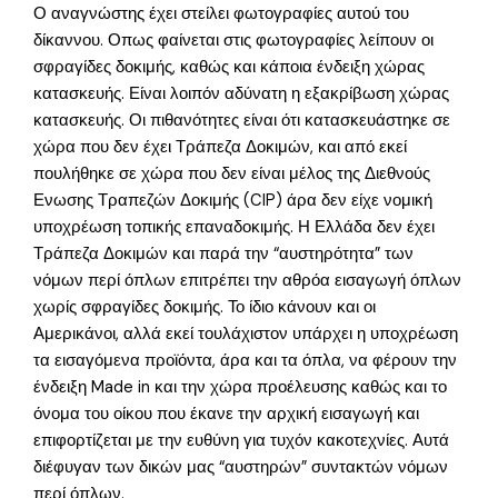
Ο αναγνώστης έχει στείλει φωτογραφίες αυτού του
δίκαννου. Οπως φαίνεται στις φωτογραφίες λείπουν οι
σφραγίδες δοκιμής, καθώς και κάποια ένδειξη χώρας
κατασκευής. Είναι λοιπόν αδύνατη η εξακρίβωση χώρας
κατασκευής. Οι πιθανότητες είναι ότι κατασκευάστηκε σε
χώρα που δεν έχει Τράπεζα Δοκιμών, και από εκεί
πουλήθηκε σε χώρα που δεν είναι μέλος της Διεθνούς
Ενωσης Τραπεζών Δοκιμής (CIP) άρα δεν είχε νομική
υποχρέωση τοπικής επαναδοκιμής. Η Ελλάδα δεν έχει
Τράπεζα Δοκιμών και παρά την “αυστηρότητα” των
νόμων περί όπλων επιτρέπει την αθρόα εισαγωγή όπλων
χωρίς σφραγίδες δοκιμής. Το ίδιο κάνουν και οι
Αμερικάνοι, αλλά εκεί τουλάχιστον υπάρχει η υποχρέωση
τα εισαγόμενα προϊόντα, άρα και τα όπλα, να φέρουν την
ένδειξη Made in και την χώρα προέλευσης καθώς και το
όνομα του οίκου που έκανε την αρχική εισαγωγή και
επιφορτίζεται με την ευθύνη για τυχόν κακοτεχνίες. Αυτά
διέφυγαν των δικών μας “αυστηρών” συντακτών νόμων
περί όπλων.