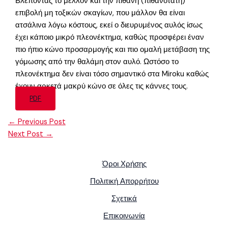
Βλέποντας το μέλλον και την πιθανή (πιθανότατη)
επιβολή μη τοξικών σκαγίων, που μάλλον θα είναι
ατσάλινα λόγω κόστους, εκεί ο διευρυμένος αυλός ίσως
έχει κάποιο μικρό πλεονέκτημα, καθώς προσφέρει έναν
πιο ήπιο κώνο προσαρμογής και πιο ομαλή μετάβαση της
γόμωσης από την θαλάμη στον αυλό. Ωστόσο το
πλεονέκτημα δεν είναι τόσο σημαντικό στα Miroku καθώς
έχουν αρκετά μακρύ κώνο σε όλες τις κάννες τους.
PDF
←
Previous Post
Next Post
→
Όροι Χρήσης
Πολιτική Απορρήτου
Σχετικά
Επικοινωνία