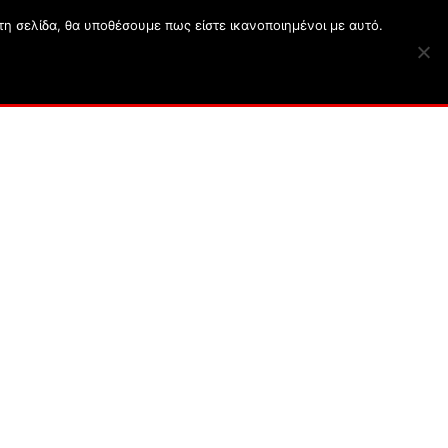
τη σελίδα, θα υποθέσουμε πως είστε ικανοποιημένοι με αυτό.
ατα
Σκυλιά
Κουζίνα
English Articles