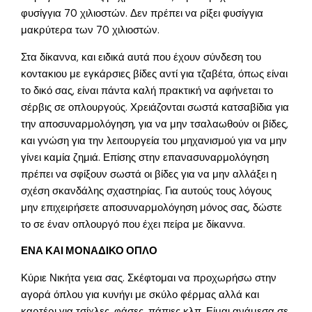
φυσίγγια 70 χιλιοστών. Δεν πρέπει να ρίξει φυσίγγια
μακρύτερα των 70 χιλιοστών.
Στα δίκαννα, και ειδικά αυτά που έχουν σύνδεση του
κοντακιου με εγκάρσιες βίδες αντί για τζαβέτα, όπως είναι
το δικό σας, είναι πάντα καλή πρακτική να αφήνεται το
σέρβις σε οπλουργούς. Χρειάζονται σωστά κατσαβίδια για
την αποσυναρμολόγηση, για να μην τσαλαωθούν οι βίδες,
και γνώση για την λειτουργεία του μηχανισμού για να μην
γίνει καμία ζημιά. Επίσης στην επανασυναρμολόγηση
πρέπει να σφίξουν σωστά οι βίδες για να μην αλλάξει η
σχέση σκανδάλης σχαστηρίας. Για αυτούς τους λόγους
μην επιχειρήσετε αποσυναρμολόγηση μόνος σας, δώστε
το σε έναν οπλουργό που έχει πείρα με δίκαννα.
ΕΝΑ ΚΑΙ ΜΟΝΑΔΙΚΟ ΟΠΛΟ
Κύριε Νικήτα γεια σας. Σκέφτομαι να προχωρήσω στην
αγορά όπλου για κυνήγι με σκύλο φέρμας αλλά και
καρτέρι για τσίχλες, φάσες, πάπιες κλπ. Είμαι ανάμεσα σε