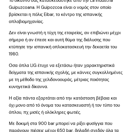
Το δίκαννο σας κατασκευάστηκε από την La Industria
Guipuzcoana. Η Guipozcoa είναι ο νομός στον οποίο
βρίσκεται η πόλις Eibar, το κέντρο της ισπανικής
οπλοβιομηχανίας.
Δεν είναι γνωστή η τύχη της εταιρείας, αν επιβιώνει μέχρι
σήμερα ή αν έπεσε και αυτή θύμα της διάλυσης που
κτύπησε την ισπανική οπλοκατασκευή την δεκαετία του
1980.
Οσα όπλα LIG έτυχε να εξετάσω ήταν χαρακτηριστικά
δείγματα της ισπανικής σχολής, με κάννες συγκολλημένες
με τη μέθοδο της χελιδονοουράς, μέτριας ποιότητας
κυνηγετικά δίκαννα.
Η αξία πάντα εξαρτάται από την κατάσταση βέβαια και
όχι μονο από τό όνομα του κατασκευαστή ή τον τύπο του
όπλου, πχ μισές ή ολόκληρες φωτιές.
Με δοκιμή στα 900 bar μπορεί να ρίξει φυσίγγια που
παράγουν πιέσεις μέχρι 650 bar, δηλαδή σχεδόν όλα τα