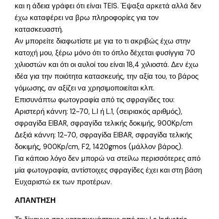
και η άδεια γράφει ότι είναι TEIS. Έψαξα αρκετά αλλά δεν
έχω καταφέρει να βρω πληροφορίες για τον
κατασκευαστή.
Αν μπορείτε διαφωτίστε με για το τι ακριβώς έχω στην
κατοχή μου, ξέρω μόνο ότι το όπλο δέχεται φυσίγγια 70
χιλιοστών και ότι οι αυλοί του είναι 18,4 χιλιοστά. Δεν έχω
ιδέα για την ποιότητα κατασκευής, την αξία του, το βάρος
γόμωσης, αν αξίζει να χρησιμοποιείται κλπ.
Επισυνάπτω φωτογραφία από τις σφραγίδες του:
Αριστερή κάννη: 12-70, L.I ή L.1, (σειριακός αριθμός),
σφραγίδα EIBAR, σφραγίδα τελικής δοκιμής, 900Kp/cm
Δεξιά κάννη: 12-70, σφραγίδα EIBAR, σφραγίδα τελικής
δοκιμής, 900Kp/cm, F2, 1420gmos (μάλλον βάρος).
Για κάποιο λόγο δεν μπορώ να στείλω περισσότερες από
μία φωτογραφία, αντίστοιχες σφραγίδες έχει και στη βάση
Ευχαριστώ εκ των προτέρων.
ΑΠΑΝΤΗΣΗ